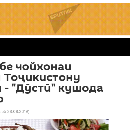
бе чойхонаи
 Тоҷикистону
 - "Дӯстӣ" кушода
р
6:55 28.08.2019
)