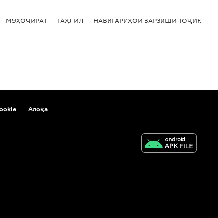
МУҲОҶИРАТ
ТАҲЛИЛ
НАВИГАРИҲОИ ВАРЗИШИ ТОҶИКИСТ
ookie
Алоқа