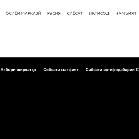
ОСИЁИ МАРКАЗӢ
РУСИЯ
СИЁСАТ
ИҚТИСОД
ҶАМЪИЯТ
Ахбори ширкатҳо
Сиёсати махфият
Сиёсати истифодабарии C