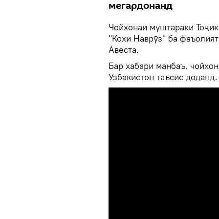
мегардонанд
Чойхонаи муштараки Тоҷик
"Кохи Наврӯз" ба фаъолият
Авеста.
Бар хабари манбаъ, чойхо
Узбакистон таъсис доданд.