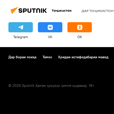
Тоҷикистон
ДАР ТОҶИКИСТОН
Telegram
VK
OK
Дар бораи лоиҳа
Тамос
Қоидаи истифодабарии мавод
© 2026 Sputnik Ҳамаи ҳуқуқҳо ҳимоя шудаанд. 18+