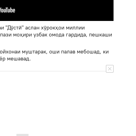
и "Дӯстӣ" аслан хӯрокҳои миллии
шпази моҳири узбак омода гардида, пешкаши
чойхонаи муштарак, оши палав мебошад, ки
йёр мешавад.