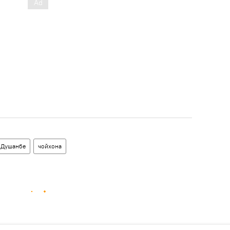
Душанбе
чойхона