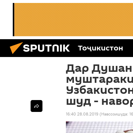
Тоҷикистон
Дар Душан
муштараки
Узбакистон
шуд - наво
16:40 28.08.2019
(Навсозишуда:
1