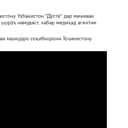
истону Узбакистон "Дӯстӣ" дар маҷмааи
 шурӯъ намудаст, хабар медиҳад агентии
наи мазкурро соҳибкорони Тоҷикистону