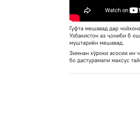
Гуфта мешавад дар чойхона
Узбакистон аз ҷониби 6 о
муштариён мешавад.
Зимнан хӯроки асосии ин 
бо дастурамали махсус та