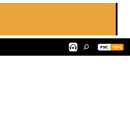
РУС
ТОҶ