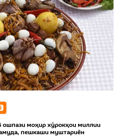
6 ошпази моҳир хӯрокҳои миллии
намуда, пешкаши муштариён