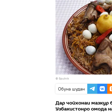
© Sputnik
Обуна шудан
Дар чойхонаи мазкур 
Узбакистонро омода 