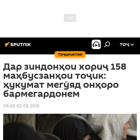
ТОҶ
Тоҷикистон
Дар зиндонҳои хориҷ 158
маҳбусзанҳои тоҷик:
ҳукумат мегӯяд онҳоро
бармегардонем
09:00 02.08.2019