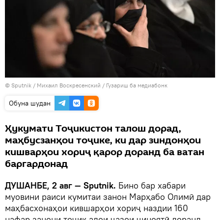
©
Sputnik
/ Михаил Воскресенский
/
Гузариш ба медиабонк
Обуна шудан
Ҳукумати Тоҷикистон талош дорад,
маҳбусзанҳои тоҷике, ки дар зиндонҳои
кишварҳои хориҷ қарор доранд ба ватан
баргардонад
ДУШАНБЕ, 2 авг — Sputnik.
Бино бар хабари
муовини раиси кумитаи занон Марҳабо Олимӣ дар
маҳбасхонаҳои кившарҳои хориҷ наздии 160
нафар занони тоҷик адои ҷазои ҷиноятӣ доранд.