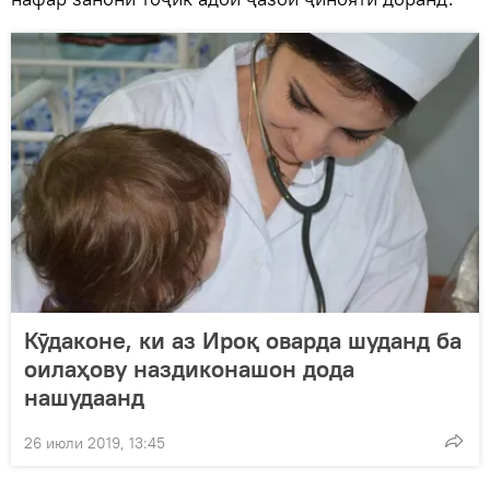
Кӯдаконе, ки аз Ироқ оварда шуданд ба
оилаҳову наздиконашон дода
нашудаанд
26 июли 2019, 13:45