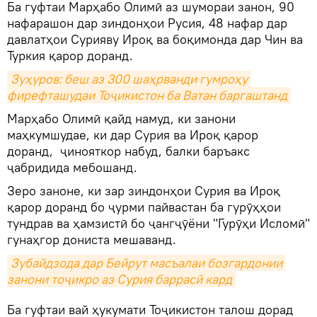
Ба гуфтаи Марҳабо Олимӣ аз шумораи занон, 90
нафарашон дар зиндонҳои Русия, 48 нафар дар
давлатҳои Сурияву Ироқ ва боқимонда дар Чин ва
Туркия қарор доранд.
Зуҳуров: беш аз 300 шаҳрванди гумроҳу 
фирефташудаи Тоҷикистон ба Ватан баргаштанд
Марҳабо Олимӣ қайд намуд, ки занони
маҳкумшудае, ки дар Сурия ва Ироқ қарор
доранд, ҷинояткор набуд, балки баръакс
ҷабридида мебошанд.
Зеро заноне, ки зар зиндонҳои Сурия ва Ироқ
қарор доранд бо ҷурми пайвастан ба гурӯҳҳои
тундрав ва ҳамзистӣ бо ҷангҷӯёни "Гурӯҳи Исломӣ"
гунаҳгор дониста мешаванд.
Зубайдзода дар Бейрут масъалаи бозгардонии 
занони тоҷикро аз Сурия баррасӣ кард
Ба гуфтаи вай ҳукумати Тоҷикистон талош дорад