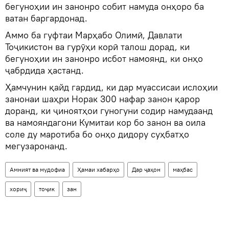
бегуноҳии ин занонро собит намуда онҳоро ба
ватан баргардонад.
Аммо ба гуфтаи Марҳабо Олимӣ, Давлати
Тоҷикистон ва гурӯҳи корӣ талош дорад, ки
бегуноҳии ин занонро исбот намоянд, ки онҳо
ҷабрдида ҳастанд.
Ҳамчунин қайд гардид, ки дар муассисаи ислоҳии
занонаи шаҳри Норак 300 нафар занон қарор
доранд, ки ҷиноятҳои гуногуни содир намудаанд
ва намояндагони Кумитаи кор бо занон ва оила
соле ду маротиба бо онҳо дидору суҳбатҳо
мегузаронанд.
Амният ва мудофиа
Ҳамаи хабарҳо
Дар ҷаҳон
маҳбас
хориҷ
тоҷик
зан