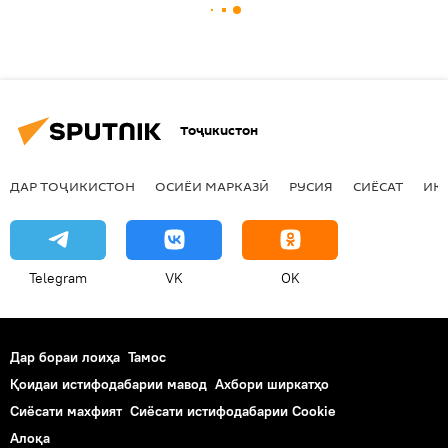
Тоҷикистон
ДАР ТОҶИКИСТОН
ОСИЁИ МАРКАЗӢ
РУСИЯ
СИЁСАТ
ИҚ
Telegram
VK
OK
Дар бораи лоиҳа
Тамос
Қоидаи истифодабарии мавод
Ахбори ширкатҳо
Сиёсати махфият
Сиёсати истифодабарии Cookie
Алоқа