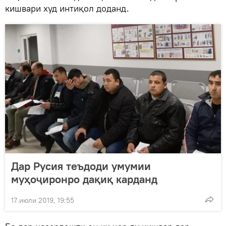
кишвари худ интиқол доданд.
Дар Русия теъдоди умумии
муҳоҷиронро дақиқ карданд
17 июли 2019, 19:55