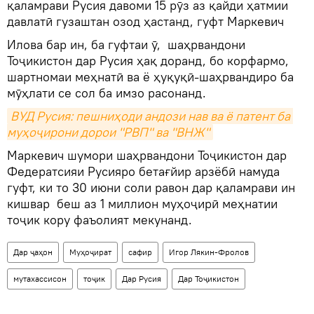
қаламрави Русия давоми 15 рӯз аз қайди ҳатмии
давлатӣ гузаштан озод ҳастанд, гуфт Маркевич
Илова бар ин, ба гуфтаи ӯ, шаҳрвандони
Тоҷикистон дар Русия ҳақ доранд, бо корфармо,
шартномаи меҳнатӣ ва ё ҳуқуқӣ-шаҳрвандиро ба
мӯҳлати се сол ба имзо расонанд.
ВУД Русия: пешниҳоди андози нав ва ё патент ба 
муҳоҷирони дорои "РВП" ва "ВНЖ"
Маркевич шумори шаҳрвандони Тоҷикистон дар
Федератсияи Русияро бетағйир арзёбӣ намуда
гуфт, ки то 30 июни соли равон дар қаламрави ин
кишвар беш аз 1 миллион муҳоҷирӣ меҳнатии
тоҷик кору фаъолият мекунанд.
Дар ҷаҳон
Муҳоҷират
сафир
Игор Лякин-Фролов
мутахассисон
тоҷик
Дар Русия
Дар Тоҷикистон