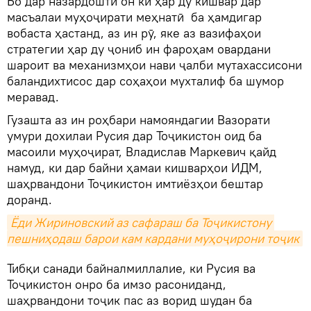
Бо дар назардошти он ки ҳар ду кишвар дар
масъалаи муҳоҷирати меҳнатӣ ба ҳамдигар
вобаста ҳастанд, аз ин рӯ, яке аз вазифаҳои
стратегии ҳар ду ҷониб ин фароҳам овардани
шароит ва механизмҳои нави ҷалби мутахассисони
баландихтисос дар соҳаҳои мухталиф ба шумор
меравад.
Гузашта аз ин роҳбари намояндагии Вазорати
умури дохилаи Русия дар Тоҷикистон оид ба
масоили муҳоҷират, Владислав Маркевич қайд
намуд, ки дар байни ҳамаи кишварҳои ИДМ,
шаҳрвандони Тоҷикистон имтиёзҳои бештар
доранд.
Ёди Жириновский аз сафараш ба Тоҷикистону 
пешниҳодаш барои кам кардани муҳоҷирони тоҷик
Тибқи санади байналмиллалие, ки Русия ва
Тоҷикистон онро ба имзо расониданд,
шаҳрвандони тоҷик пас аз ворид шудан ба