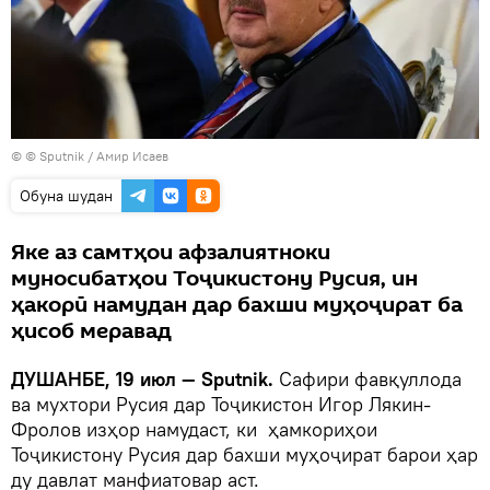
© © Sputnik / Амир Исаев
Обуна шудан
Яке аз самтҳои афзалиятноки
муносибатҳои Тоҷикистону Русия, ин
ҳакорӣ намудан дар бахши муҳоҷират ба
ҳисоб меравад
ДУШАНБЕ, 19 июл — Sputnik.
Сафири фавқуллода
ва мухтори Русия дар Тоҷикистон Игор Лякин-
Фролов изҳор намудаст, ки ҳамкориҳои
Тоҷикистону Русия дар бахши муҳоҷират барои ҳар
ду давлат манфиатовар аст.