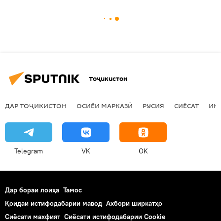
Тоҷикистон
ДАР ТОҶИКИСТОН
ОСИЁИ МАРКАЗӢ
РУСИЯ
СИЁСАТ
ИҚ
Telegram
VK
OK
Дар бораи лоиҳа
Тамос
Қоидаи истифодабарии мавод
Ахбори ширкатҳо
Сиёсати махфият
Сиёсати истифодабарии Cookie