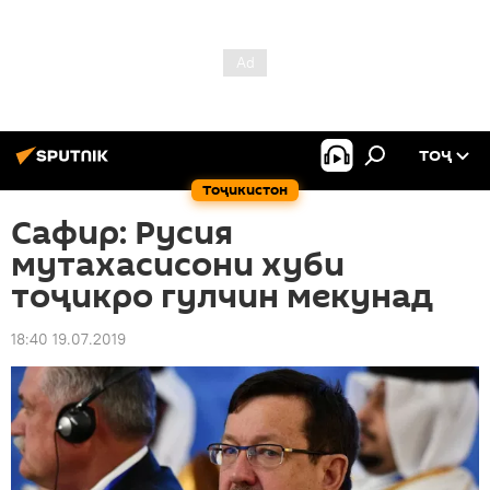
ТОҶ
Тоҷикистон
Сафир: Русия
мутахасисони хуби
тоҷикро гулчин мекунад
18:40 19.07.2019