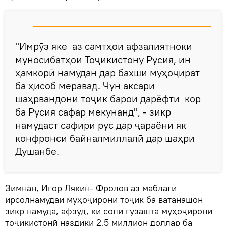
"Имрӯз яке аз самтҳои афзалиятноки
муносибатҳои Тоҷикистону Русия, ин
ҳамкорӣ намудан дар бахши муҳоҷират
ба ҳисоб меравад. Чун аксари
шаҳрвандони тоҷик барои дарёфти кор
ба Русия сафар мекунанд", - зикр
намудаст сафири рус дар ҷараёни як
конфронси байналмиллалӣ дар шаҳри
Душанбе.
Зимнан, Игор Лякин- Фролов аз маблағи
ирсолнамудаи муҳоҷирони тоҷик ба ватанашон
зикр намуда, афзуд, ки соли гузашта муҳоҷирони
тоҷикистонӣ наздики 2,5 миллион доллар ба