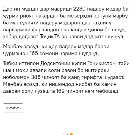
Дар ин муддат дар мавриди 2230 падару модар ба
ҷурми риоят накардан ба меъёрҳои қонуни марбут
ба масъулияти падару модарон дар таҳсилу
парвариши фарзандон парвандаи ҷиноӣ боз шуд,
хабар додааст ТоҷикТА аз қавли додситонии кул.
Манбаъ афзуд, ки ҳар падару модар барои
ҷурмашон 165 сомонӣ ҷарима шуданд.
Тибқи иттилои Додситонии кулли Тоҷикистон, тайи
шаш моҳи аввали соли равон бо иштироки
ноболиғон 386 ҷиноят ба қайд гирифта шудааст.
Манбаъ афзуд, ки нишондод нисбат ба ҳамин
давраи соли гузашта 169 ҷиноят кам мебошад.
Иҷтимоъ