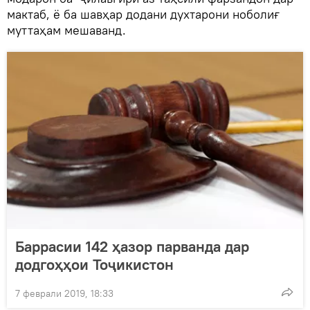
мактаб, ё ба шавҳар додани духтарони ноболиғ
муттаҳам мешаванд.
Баррасии 142 ҳазор парванда дар
додгоҳҳои Тоҷикистон
7 феврали 2019, 18:33