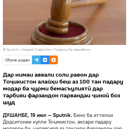
©
Sputnik
/ Андрей Старостин
/
Гузариш ба медиабонк
Обуна шудан
Дар нимаи аввали соли равон дар
Тоҷикистон алайҳи беш аз 100 тан падару
модар ба ҷурми бемасъулиятӣ дар
тарбияи фарзандон парвандаи ҷиноӣ боз
шуд
ДУШАНБЕ, 19 июл — Sputnik.
Бино ба иттилои
Додситонии кулли Тоҷикистон, аксари падару
модарон ба ҷилавгирӣ аз таҳсили фарзандон дар