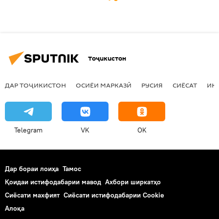
Тоҷикистон
ДАР ТОҶИКИСТОН
ОСИЁИ МАРКАЗӢ
РУСИЯ
СИЁСАТ
ИҚ
Telegram
VK
OK
Дар бораи лоиҳа
Тамос
Қоидаи истифодабарии мавод
Ахбори ширкатҳо
Сиёсати махфият
Сиёсати истифодабарии Cookie
Алоқа