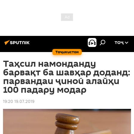
ТОҶ
Тоҷикистон
Таҳсил намонданду
барвақт ба шавҳар доданд:
парвандаи ҷиноӣ алайҳи
100 падару модар
19:20 19.07.2019