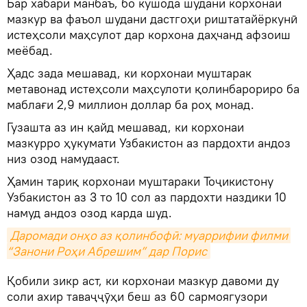
Бар хабари манбаъ, бо кушода шудани корхонаи
мазкур ва фаъол шудани дастгоҳи риштатайёркунӣ
истеҳсоли маҳсулот дар корхона даҳчанд афзоиш
меёбад.
Ҳадс зада мешавад, ки корхонаи муштарак
метавонад истеҳсоли маҳсулоти қолинбарориро ба
маблағи 2,9 миллион доллар ба роҳ монад.
Гузашта аз ин қайд мешавад, ки корхонаи
мазкурро ҳукумати Узбакистон аз пардохти андоз
низ озод намудааст.
Ҳамин тариқ корхонаи муштараки Тоҷикистону
Узбакистон аз 3 то 10 сол аз пардохти наздики 10
намуд андоз озод карда шуд.
Даромади онҳо аз қолинбофӣ: муаррифии филми 
“Занони Роҳи Абрешим” дар Порис
Қобили зикр аст, ки корхонаи мазкур давоми ду
соли ахир таваҷҷӯҳи беш аз 60 сармоягузори