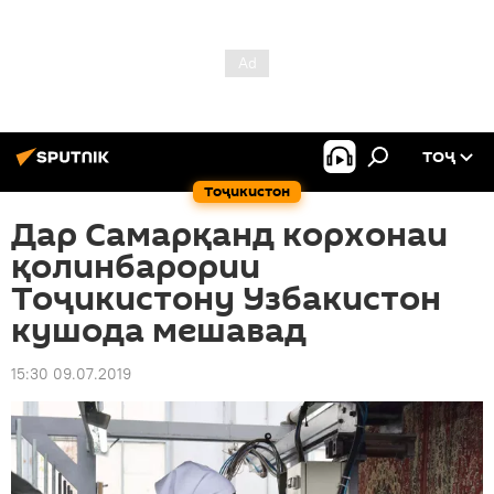
ТОҶ
Тоҷикистон
Дар Самарқанд корхонаи
қолинбарории
Тоҷикистону Узбакистон
кушода мешавад
15:30 09.07.2019