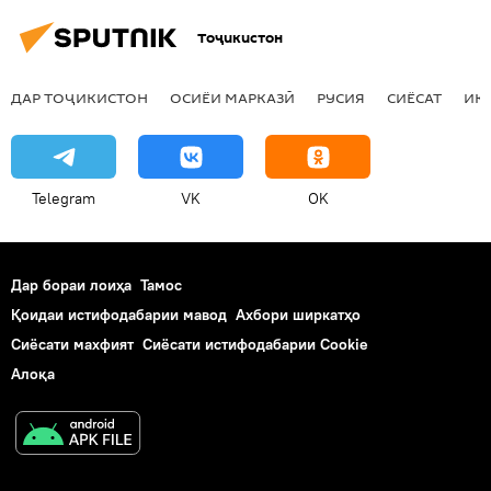
Тоҷикистон
ДАР ТОҶИКИСТОН
ОСИЁИ МАРКАЗӢ
РУСИЯ
СИЁСАТ
ИҚ
Telegram
VK
OK
Дар бораи лоиҳа
Тамос
Қоидаи истифодабарии мавод
Ахбори ширкатҳо
Сиёсати махфият
Сиёсати истифодабарии Cookie
Алоқа