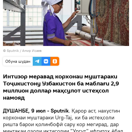
© Sputnik / Амир Исаев
Обуна шудан
Интизор меравад корхонаи муштараки
Тоҷикистону Узбакистон ба маблағи 2,9
миллион доллар маҳсулот истеҳсол
намояд
ДУШАНБЕ, 9 июл - Sputnik
. Қарор аст, нахустин
корхонаи муштараки Urg-Taj, ки ба истеҳсоли
ришта барои қолинбофӣ сару кор мегирад, дар
минтақаи озоди иқтисодии "Ургут" ифтитоҳ ёбад,