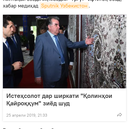
хабар медиҳад
Sputnik Узбекистон
.
Истеҳсолот дар ширкати "Қолинҳои
Қайроққум" зиёд шуд
25 апрели 2019, 21:33