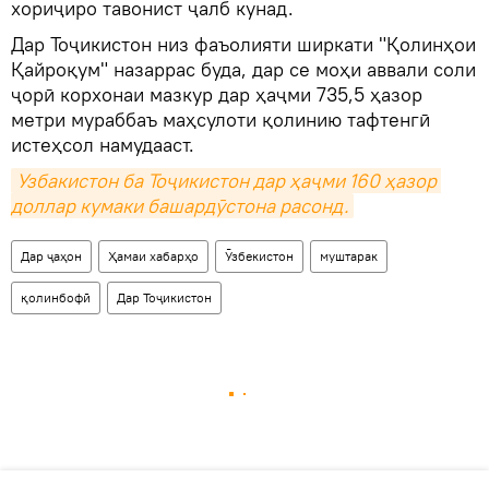
хориҷиро тавонист ҷалб кунад.
Дар Тоҷикистон низ фаъолияти ширкати "Қолинҳои
Қайроқум" назаррас буда, дар се моҳи аввали соли
ҷорӣ корхонаи мазкур дар ҳаҷми 735,5 ҳазор
метри мураббаъ маҳсулоти қолинию тафтенгӣ
истеҳсол намудааст.
Узбакистон ба Тоҷикистон дар ҳаҷми 160 ҳазор 
доллар кумаки башардӯстона расонд.
Дар ҷаҳон
Ҳамаи хабарҳо
Ӯзбекистон
муштарак
қолинбофӣ
Дар Тоҷикистон