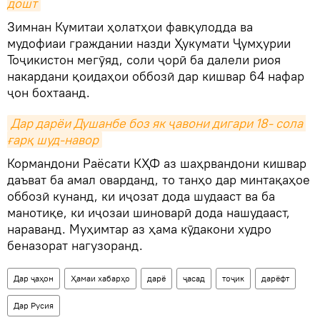
дошт
Зимнан Кумитаи ҳолатҳои фавқулодда ва
мудофиаи граждании назди Ҳукумати Ҷумҳурии
Тоҷикистон мегӯяд, соли ҷорӣ ба далели риоя
накардани қоидаҳои оббозӣ дар кишвар 64 нафар
ҷон бохтаанд.
Дар дарёи Душанбе боз як ҷавони дигари 18- сола 
ғарқ шуд-навор
Кормандони Раёсати КҲФ аз шаҳрвандони кишвар
даъват ба амал оварданд, то танҳо дар минтақаҳое
оббозӣ кунанд, ки иҷозат дода шудааст ва ба
манотиқе, ки иҷозаи шиноварӣ дода нашудааст,
нараванд. Муҳимтар аз ҳама кӯдакони худро
беназорат нагузоранд.
Дар ҷаҳон
Ҳамаи хабарҳо
дарё
ҷасад
тоҷик
дарёфт
Дар Русия