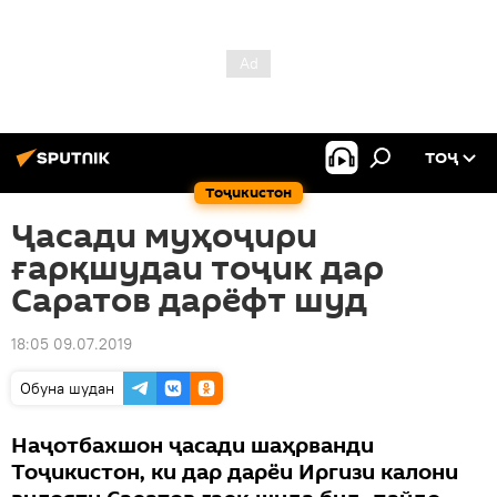
ТОҶ
Тоҷикистон
Ҷасади муҳоҷири
ғарқшудаи тоҷик дар
Саратов дарёфт шуд
18:05 09.07.2019
Обуна шудан
Наҷотбахшон ҷасади шаҳрванди
Тоҷикистон, ки дар дарёи Иргизи калони