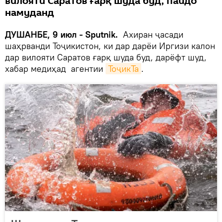
вилояти Саратов ғарқ шуда буд, пайдо
намуданд
ДУШАНБЕ, 9 июл - Sputnik.
Ахиран ҷасади
шаҳрванди Тоҷикистон, ки дар дарёи Иргизи калон
дар вилояти Саратов ғарқ шуда буд, дарёфт шуд,
хабар медиҳад агентии
ТоҷикТа
.