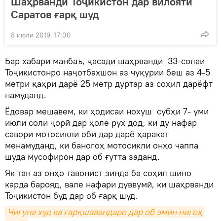
Шаҳрванди Тоҷикистон дар вилояти
Саратов ғарқ шуд
8 июли 2019, 17:00
Бар хабари манбаъ, ҷасади шаҳрванди 33-солаи
Тоҷикистонро наҷотбахшон аз чуқурии беш аз 4-5
метри қаҳри дарё 25 метр дуртар аз соҳил дарёфт
намуданд.
Ёдовар мешавем, ки ҳодисаи нохуш субҳи 7- уми
июли соли ҷорӣ дар ҳоле рух дод, ки ду нафар
савори мотосикли обӣ дар дарё ҳаракат
менамуданд, ки баногоҳ мотосикли онҳо чаппа
шуда мусофирон дар об ғутта заданд.
Як тан аз онҳо тавонист зинда ба соҳил шино
карда барояд, вале нафари дуввумӣ, ки шаҳрванди
Тоҷикистон буд дар об ғарқ шуд.
Чигуна худ ва ғарқшавандаро дар об эмин нигоҳ 