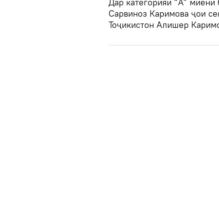
Дар категорияи “А” миёни 
Сарвиноз Каримова ҷои се
Тоҷикистон Алишер Каримо