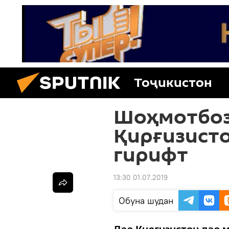
Тоҷикистон
Шоҳмотбоз
Қирғизист
гирифт
13:30 01.07.2019
Обуна шудан