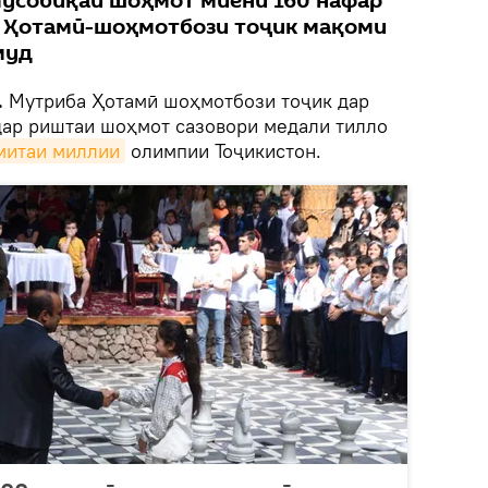
мусобиқаи шоҳмот миёни 160 нафар
а Ҳотамӣ-шоҳмотбози тоҷик мақоми
муд
.
Мутриба Ҳотамӣ шоҳмотбози тоҷик дар
ар риштаи шоҳмот сазовори медали тилло
митаи миллии
олимпии Тоҷикистон.