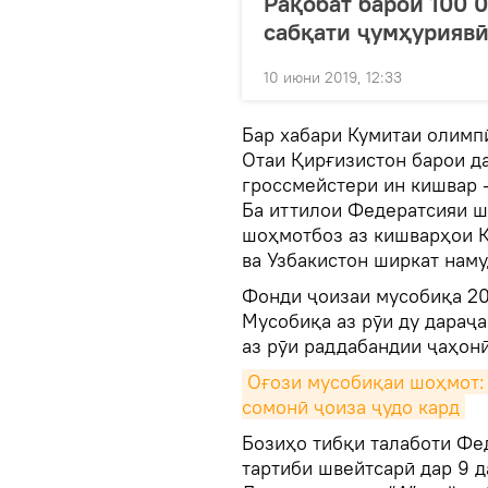
Рақобат барои 100 
сабқати ҷумҳуриявӣ
10 июни 2019, 12:33
Бар хабари Кумитаи олимп
Отаи Қирғизистон барои д
гроссмейстери ин кишвар 
Ба иттилои Федератсияи ш
шоҳмотбоз аз кишварҳои Қ
ва Узбакистон ширкат наму
Фонди ҷоизаи мусобиқа 2
Мусобиқа аз рӯи ду дараҷа
аз рӯи раддабандии ҷаҳонӣ
Оғози мусобиқаи шоҳмот: 
сомонӣ ҷоиза ҷудо кард
Бозиҳо тибқи талаботи Фе
тартиби швейтсарӣ дар 9 д