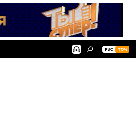
РУС
ТОҶ