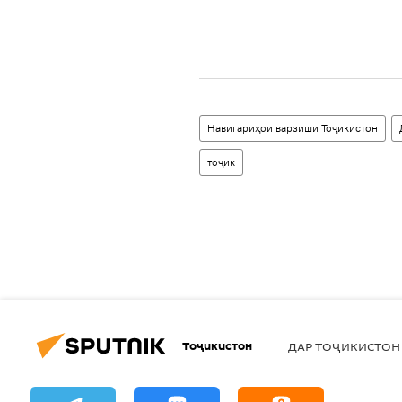
Навигариҳои варзиши Тоҷикистон
тоҷик
Тоҷикистон
ДАР ТОҶИКИСТОН