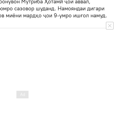
бонувон Мутриба Ҳотамӣ ҷои аввал,
юмро сазовор шуданд. Намояндаи дигари
в миёни мардҳо ҷои 9-умро ишғол намуд.