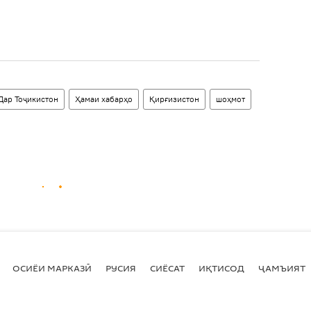
Дар Тоҷикистон
Ҳамаи хабарҳо
Қирғизистон
шоҳмот
ОСИЁИ МАРКАЗӢ
РУСИЯ
СИЁСАТ
ИҚТИСОД
ҶАМЪИЯТ