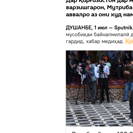
Дар Қирғизистон дар 
варзишгарон, Мутриб
аввалро аз они худ на
ДУШАНБЕ, 1 июл — Sputnik
мусобиқаи байналмилалӣ д
гардид, хабар медиҳад
Ку