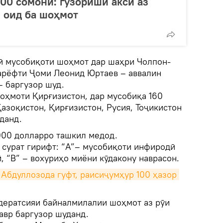
000 сомонӣ: гузориши аксӣ аз
 оид ба шоҳмот
ӣ мусобиқоти шоҳмот дар шаҳри Чолпон-
арёфти Ҷоми Леонид Юртаев – аввалин
– баргузор шуд.
оҳмоти Қирғизистон, дар мусобиқа 160
азоқистон, Қирғизистон, Русия, Тоҷикистон
данд.
000 долларро ташкил медод.
 сурат гирифт: “А”– мусобиқоти инфиродӣ
, “В” – вохуриҳо миёни кӯдакону наврасон.
Абдуллозода гуфт, раисиҷумҳур 100 ҳазор 
дератсияи байналмилалии шоҳмот аз рӯи
авр баргузор шуданд.