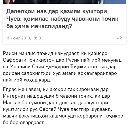
Далелҳои нав дар қазияи куштори
Чуев: ҳомилае набуду ҷавонони тоҷик
ба ҳама мечаспиданд?
11 июни 2019, 18:19
Раиси маҷлис таъкид намудааст, ки қазияро
Сафорати Тоҷикистон дар Русия пайгирӣ мекунад
ва Маҷлиси Олии Ҷумҳурии Тоҷикистон низ дар
доираи салоҳиятҳои худ амали воқеъгардидаро
пайгирӣ хоҳад кард.
Ёдрас мешавем, ки аксҳои таҳқиромези дар
Интернет нашршудаи 6 ҷавони тоҷик, ки дар
Маскав бо гумони даст доштан дар куштори
куштигири рус Сергей Чуев дастгир шудаанд,
мавҷи вокунишҳои хашмолуди корбарони тоҷикро
ба бор овардааст.