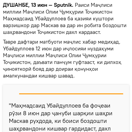
ДУШАНБЕ, 13 июн — Sputnik.
Раиси Маҷлиси
миллии Маҷлиси Олии Ҷумҳурии Тоҷикистон
Маҳмадсаид Убайдуллоев ба қазияи куштори
варзишкор дар Маскав ва дар ин робита боздошти
шаҳрвандони Тоҷикистон дахл кардааст.
Тавре дафтари матбуоти маҷлис хабар медиҳад,
Убайдуллоев 12 июн дар иҷлосияи нуздаҳуми
Маҷлиси миллии Маҷлиси Олии Ҷумҳурии
Тоҷикистон, даъвати панҷум гуфтааст, ки дилхоҳ
ҷинояткорӣ бояд дар доираи қонунҳои
амалкунандаи кишвар шавад.
"Маҳмадсаид Убайдуллоев ба фоҷеаи
рӯзи 8 июн дар ҷануби шарқии шаҳри
Маскав рухдода, ки боиси боздошти
шаҳрвандони кишвар гардидаст, дахл