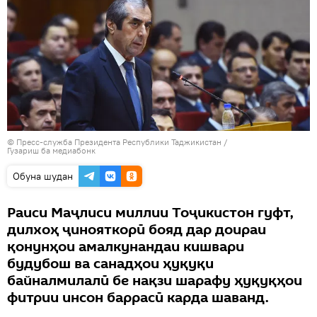
©
Пресс-служба Президента Республики Таджикистан
/
Гузариш ба медиабонк
Обуна шудан
Раиси Маҷлиси миллии Тоҷикистон гуфт,
дилхоҳ ҷинояткорӣ бояд дар доираи
қонунҳои амалкунандаи кишвари
будубош ва санадҳои ҳуқуқи
байналмилалӣ бе нақзи шарафу ҳуқуқҳои
фитрии инсон баррасӣ карда шаванд.