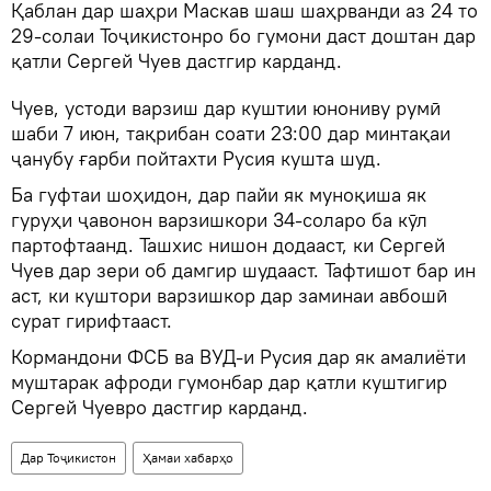
Қаблан дар шаҳри Маскав шаш шаҳрванди аз 24 то
29-солаи Тоҷикистонро бо гумони даст доштан дар
қатли Сергей Чуев дастгир карданд.
Чуев, устоди варзиш дар куштии юнониву румӣ
шаби 7 июн, тақрибан соати 23:00 дар минтақаи
ҷанубу ғарби пойтахти Русия кушта шуд.
Ба гуфтаи шоҳидон, дар пайи як муноқиша як
гуруҳи ҷавонон варзишкори 34-соларо ба кӯл
партофтаанд. Ташхис нишон додааст, ки Сергей
Чуев дар зери об дамгир шудааст. Тафтишот бар ин
аст, ки куштори варзишкор дар заминаи авбошӣ
сурат гирифтааст.
Кормандони ФСБ ва ВУД-и Русия дар як амалиёти
муштарак афроди гумонбар дар қатли куштигир
Сергей Чуевро дастгир карданд.
Дар Тоҷикистон
Ҳамаи хабарҳо