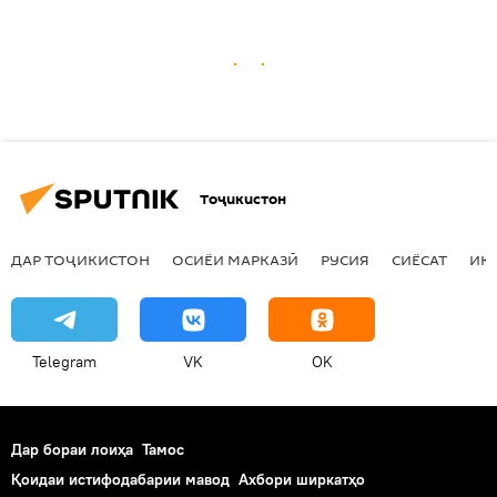
Тоҷикистон
ДАР ТОҶИКИСТОН
ОСИЁИ МАРКАЗӢ
РУСИЯ
СИЁСАТ
ИҚ
Telegram
VK
OK
Дар бораи лоиҳа
Тамос
Қоидаи истифодабарии мавод
Ахбори ширкатҳо