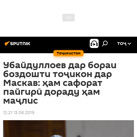
ТОҶ
Тоҷикистон
Убайдуллоев дар бораи
боздошти тоҷикон дар
Маскав: ҳам сафорат
пайгирӣ дораду ҳам
маҷлис
12:21 13.06.2019