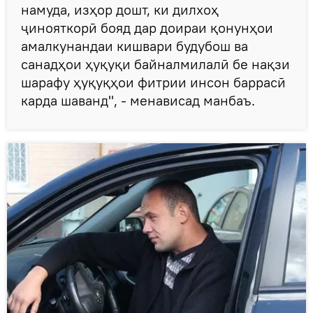
намуда, изҳор дошт, ки дилхоҳ
ҷинояткорӣ бояд дар доираи қонунҳои
амалкунандаи кишвари будубош ва
санадҳои ҳуқуқи байналмилалӣ бе нақзи
шарафу ҳуқуқҳои фитрии инсон баррасӣ
карда шаванд", - менависад манбаъ.