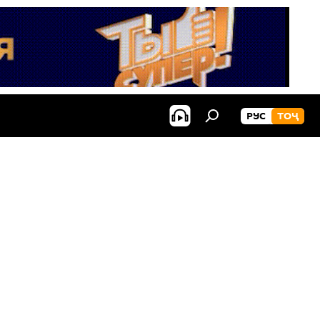
РУС
ТОҶ