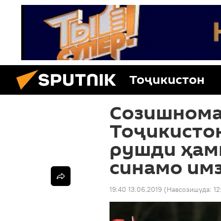
Тоҷикистон
Созишнома
Тоҷикисто
рушди ҳам
синамо им
19:40 13.06.2019
(Навсозишуда:
12