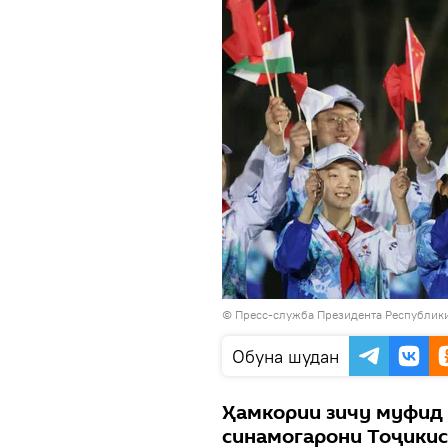
©
Пресс-служба Президента Республик
Обуна шудан
Ҳамкории зичу муфид 
синамогарони Тоҷикис