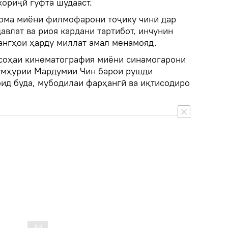
хориҷӣ гуфта шудааст.
нома миёни филмофарони тоҷику чинӣ дар
авлат ва риоя кардани тартибот, инчунин
ангҳои ҳарду миллат амал менамояд.
соҳаи кинематография миёни синамогарони
умҳурии Мардумии Чин барои рушди
оид буда, мубодилаи фарҳангӣ ва иқтисодиро