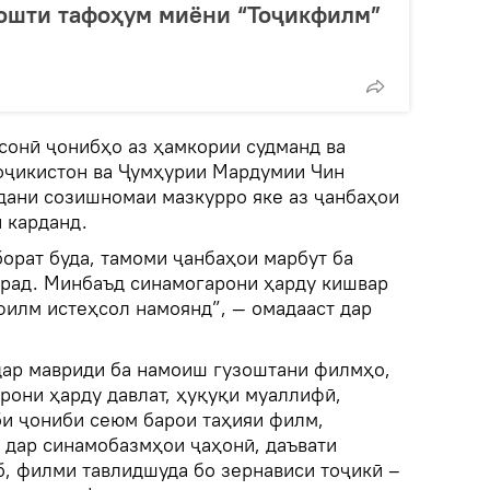
ошти тафоҳум миёни “Тоҷикфилм”
онӣ ҷонибҳо аз ҳамкории судманд ва
оҷикистон ва Ҷумҳурии Мардумии Чин
идани созишномаи мазкурро яке аз ҷанбаҳои
 карданд.
орат буда, тамоми ҷанбаҳои марбут ба
рад. Минбаъд синамогарони ҳарду кишвар
филм истеҳсол намоянд”, — омадааст дар
ар мавриди ба намоиш гузоштани филмҳо,
рони ҳарду давлат, ҳуқуқи муаллифӣ,
би ҷониби сеюм барои таҳияи филм,
дар синамобазмҳои ҷаҳонӣ, даъвати
б, филми тавлидшуда бо зернависи тоҷикӣ –