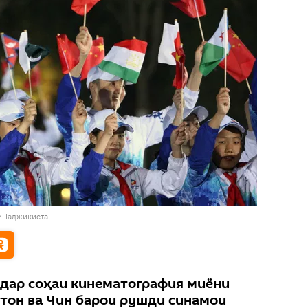
и Таджикистан
дар соҳаи кинематография миёни
тон ва Чин барои рушди синамои