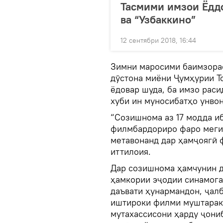
Тасмими имзои Ёдд
ва “Узбаккино”
12 сентябри 2018, 16:44
Зимни маросими баимзорас
дӯстона миёни Ҷумҳурии Т
ёдовар шуда, ба имзо рас
хуби ин муносибатҳо унвон
“Созишнома аз 17 модда иб
филмбардориро фаро меги
метавонанд дар ҳамҷоягӣ 
иттилоия.
Дар созишнома ҳамчунин д
ҳамкории эҷодии синамога
даъвати ҳунармандон, ҷал
иштироки филми муштарак 
мутахассисони ҳарду ҷони