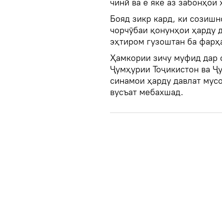
чинӣ ва ё яке аз забонҳои 
Бояд зикр кард, ки созиш
чорчӯбаи қонунҳои ҳарду д
эҳтиром гузоштан ба фарҳ
Ҳамкории зичу муфид дар 
Ҷумҳурии Тоҷикистон ва Ҷ
синамои ҳарду давлат мус
вусъат мебахшад.