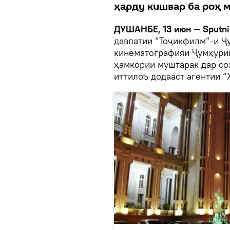
ҳарду кишвар ба роҳ 
ДУШАНБЕ, 13 июн — Sputni
давлатии “Тоҷикфилм”-и Ҷ
кинематографияи Ҷумҳури
ҳамкории муштарак дар со
иттилоъ додааст агентии “