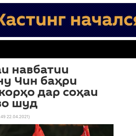
и навбатии
ну Чин баҳри
корҳо дар соҳаи
зо шуд
:49 22.04.2021
)