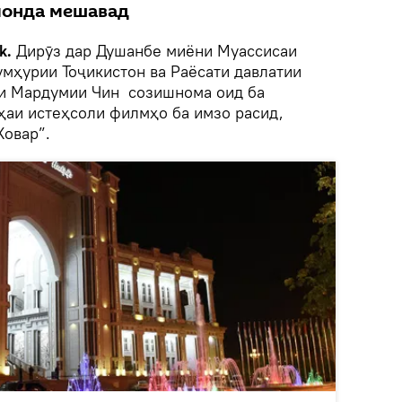
монда мешавад
k.
Дирӯз дар Душанбе миёни Муассисаи
умҳурии Тоҷикистон ва Раёсати давлатии
и Мардумии Чин созишнома оид ба
ҳаи истеҳсоли филмҳо ба имзо расид,
Ховар”.