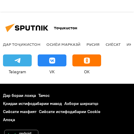
Тоҷикистон
ДАР ТОҶИКИСТОН
ОСИЁИ МАРКАЗӢ
РУСИЯ
СИЁСАТ
ИҚ
Telegram
VK
OK
Дар бораи лоиҳа
Тамос
Қоидаи истифодабарии мавод
Ахбори ширкатҳо
Сиёсати махфият
Сиёсати истифодабарии Cookie
Алоқа