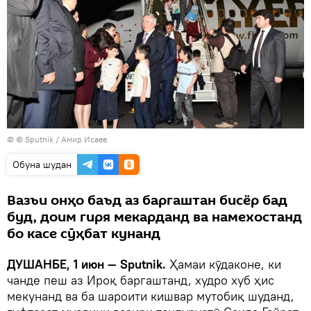
© © Sputnik / Амир Исаев
Обуна шудан
Вазъи онҳо баъд аз баргаштан бисёр бад
буд, доим гиря мекарданд ва намехостанд
бо касе сӯҳбат кунанд
ДУШАНБЕ, 1 июн — Sputnik.
Ҳамаи кӯдаконе, ки
чанде пеш аз Ироқ баргаштанд, худро хуб ҳис
мекунанд ва ба шароити кишвар мутобиқ шуданд,