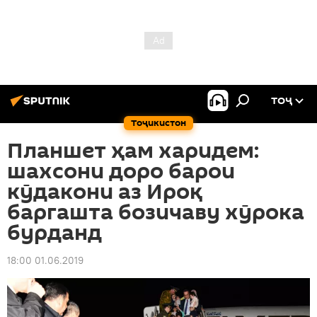
ТОҶ
Тоҷикистон
Планшет ҳам харидем:
шахсони доро барои
кӯдакони аз Ироқ
баргашта бозичаву хӯрока
бурданд
18:00 01.06.2019