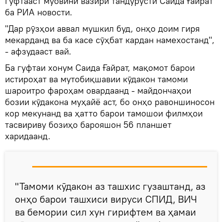
гуфтааст муовини вазири тандурустӣ Саида Ғайрат
ба РИА новости.
"Дар рӯзҳои аввал мушкил буд, онҳо доим гиря
мекарданд ва ба касе сӯҳбат кардан намехостанд",
- афзудааст вай.
Ба гуфтаи хонум Саида Ғайрат, мақомот барои
истироҳат ва мутобиқшавии кӯдакон тамоми
шароитро фароҳам овардаанд - майдончаҳои
бозии кӯдакона муҳайё аст, бо онҳо равоншиносон
кор мекунанд ва ҳатто барои тамошои филмҳои
тасвириву бозиҳо барояшон 56 планшет
харидаанд.
"Тамоми кӯдакон аз ташхис гузаштанд, аз
онҳо барои ташхиси вируси СПИД, ВИЧ
ва бемории сил хун гирифтем ва ҳамаи