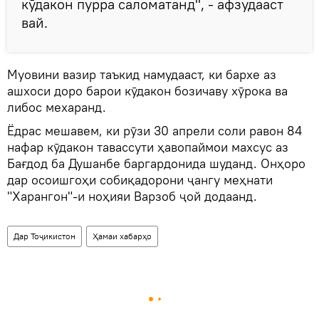
кӯдакон пурра саломатанд", - афзудааст
вай.
Муовини вазир таъкид намудааст, ки бархе аз
ашхоси доро барои кӯдакон бозичаву хӯрока ва
либос мехаранд.
Ёдрас мешавем, ки рӯзи 30 апрели соли равон 84
нафар кӯдакон тавассути ҳавопаймои махсус аз
Бағдод ба Душанбе баргардонида шуданд. Онҳоро
дар осоишгоҳи собиқадорони ҷангу меҳнати
"Харангон"-и ноҳияи Варзоб ҷой додаанд.
Дар Тоҷикистон
Ҳамаи хабарҳо