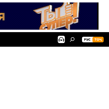
РУС
ТОҶ