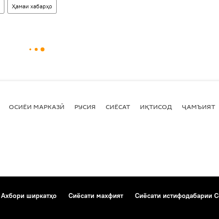
Ҳамаи хабарҳо
ОСИЁИ МАРКАЗӢ
РУСИЯ
СИЁСАТ
ИҚТИСОД
ҶАМЪИЯТ
Ахбори ширкатҳо
Сиёсати махфият
Сиёсати истифодабарии C