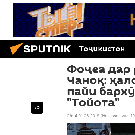
Тоҷикистон
Фоҷеа дар
Чаноқ: ҳал
пайи бархӯ
"Тойота"
09:14 01.06.2019
(Навсозишуда:
10