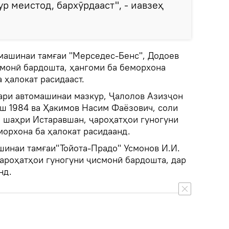
р меистод, бархӯрдааст", - иавзеҳ
омашинаи тамғаи "Мерседес-Бенс", Додоев
смонӣ бардошта, ҳангоми ба беморхона
 ҳалокат расидааст.
ари автомашинаи мазкур, Ҷалолов Азизҷон
аш 1984 ва Ҳакимов Насим Фаёзович, соли
и шаҳри Истаравшан, ҷароҳатҳои гуногуни
морхона ба ҳалокат расидаанд.
шинаи тамғаи"Тойота-Прадо" Усмонов И.И.
ароҳатҳои гуногуни ҷисмонӣ бардошта, дар
нд.