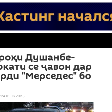
 роҳи Душанбе-
окати се ҷавон дар
рди "Мерседес" бо
:24 01.06.2019
)