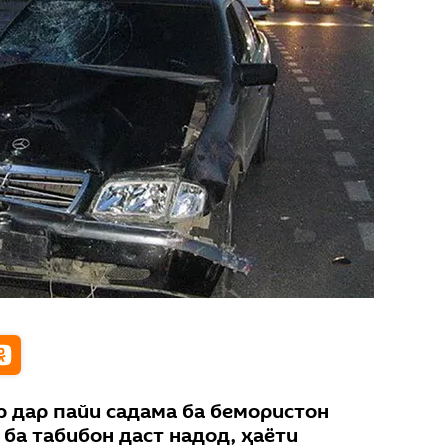
р дар пайи садама ба бемористон
ба табибон даст надод, ҳаёти