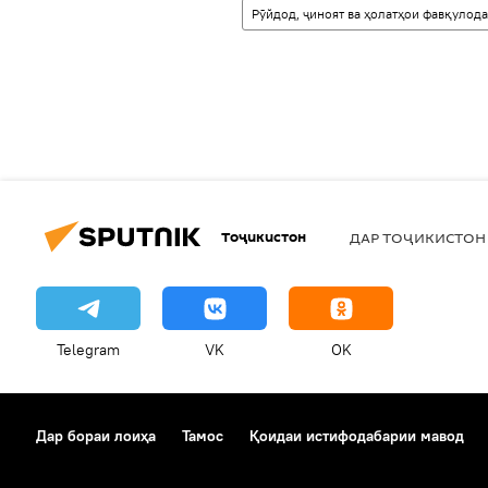
Рӯйдод, ҷиноят ва ҳолатҳои фавқулода
Тоҷикистон
ДАР ТОҶИКИСТОН
Telegram
VK
OK
Дар бораи лоиҳа
Тамос
Қоидаи истифодабарии мавод