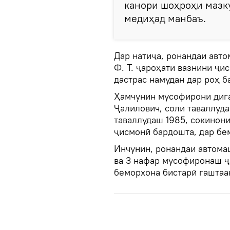
канори шоҳроҳи мазку
медиҳад манбаъ.
Дар натиҷа, ронандаи авт
Ф. Т. ҷароҳати вазнини ҷи
дастрас намудан дар роҳ ба
Ҳамчунин мусофирони диг
Ҷалилович, соли таваллуд
таваллудаш 1985, сокинон
ҷисмонӣ бардошта, дар бе
Инчунин, ронандаи автома
ва 3 нафар мусофиронаш ҷ
беморхона бистарӣ гаштаа