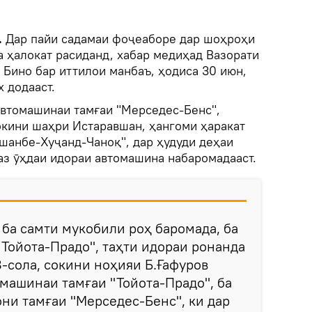
.
Дар пайи садамаи фоҷеаборе дар шоҳроҳи
а ҳалокат расиданд, хабар медиҳад Вазорати
 Бино бар иттилои манбаъ, ҳодиса 30 июн,
х додааст.
автомашинаи тамғаи "Мерседес-Бенс",
окини шаҳри Истаравшан, ҳангоми ҳаракат
ушанбе-Хуҷанд-Чаноқ", дар ҳудуди деҳаи
аз ӯҳдаи идораи автомашина набаромадааст.
 ба самти мукобили роҳ баромада, ба
Тойота-Прадо", таҳти идораи ронанда
-сола, сокини ноҳияи Б.Ғафуров
омашинаи тамғаи "Тойота-Прадо", ба
ни тамғаи "Мерседес-Бенс", ки дар