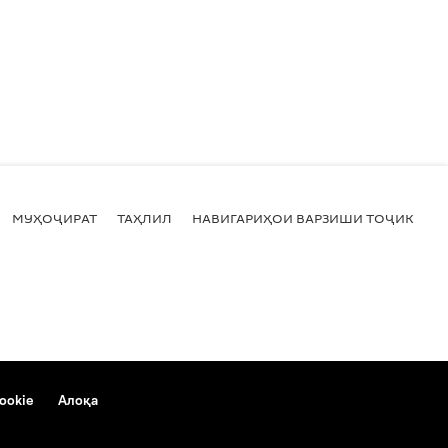
МУҲОҶИРАТ
ТАҲЛИЛ
НАВИГАРИҲОИ ВАРЗИШИ ТОҶИКИСТ
ookie
Алоқа