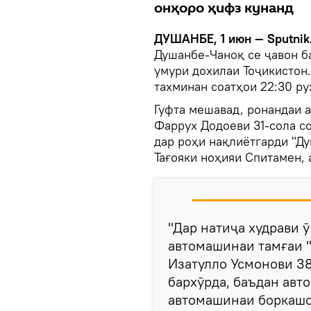
онҳоро ҳифз кунанд
ДУШАНБЕ, 1 июн — Sputnik
Душанбе-Чаноқ се ҷавон б
умури дохилаи Тоҷикистон.
тахминан соатҳои 22:30 ру
Гуфта мешавад, ронандаи 
Фаррух Додоеви 31-сола с
дар роҳи нақлиётгарди "Д
Тағояки ноҳияи Спитамен, 
"Дар натиҷа худрави ӯ
автомашинаи тамғаи "
Изатулло Усмонови 38
бархӯрда, баъдан авт
автомашинаи боркашо