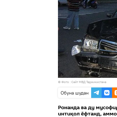
© Фото :
Сайт МВД Таджикистана
Обуна шудан
Ронанда ва ду мусофи
интиқол ёфтанд, аммо 