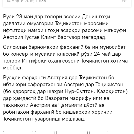
14 марти 2019, 10:38
Рӯзи 23 май дар толори асосии Донишгоҳи
давлатии омӯзгории Тоҷикистон маросими
ифтитоҳи намоишгоҳи асарҳои рассоми маъруфи
Австрия Густав Климт баргузор мегардад.
Силсилаи барномаҳои фарҳангӣ ба ин муносибат
бо консерти мусиқии классикӣ рӯзи 24 май дар
толори Иттифоқи оҳангсозони Тоҷикистон хотима
меёбад.
Рӯзҳои фарҳанги Австрия дар Тоҷикистон бо
ибтикори сафоратхонаи Австрия дар Тоҷикистон
(бо қароргоҳ дар шаҳри Нур-Султон, Қазоқистон)
дар ҳамдастӣ бо Вазорати маорифу илм ва
таҳқиқоти Австрия ва Ҷамъияти дӯстӣ ва
робитаҳои фарҳангӣ бо кишварҳои хориҷии
Тоҷикистон гузаронида мешавад.