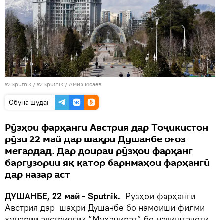
©
Sputnik
/ © Sputnik / Амир Исаев
Обуна шудан
Рӯзҳои фарҳанги Австрия дар Тоҷикистон
рӯзи 22 май дар шаҳри Душанбе оғоз
мегардад. Дар доираи рӯзҳои фарҳанг
баргузории яқ қатор барнмаҳои фарҳангӣ
дар назар аст
ДУШАНБЕ, 22 май - Sputnik.
Рӯзҳои фарҳанги
Австрия дар шаҳри Душанбе бо намоиши филми
ҳунарии австриягии “Муҳоҷират” бо навиштаҷоти