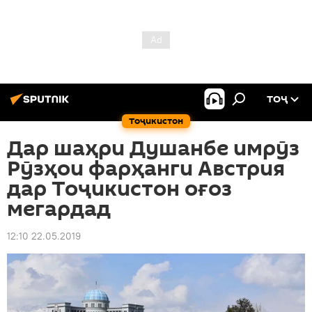
ТОҶ
Тоҷикистон
Дар шаҳри Душанбе имрӯз
Рӯзҳои фарҳанги Австрия
дар Тоҷикистон оғоз
мегардад
12:10 22.05.2019