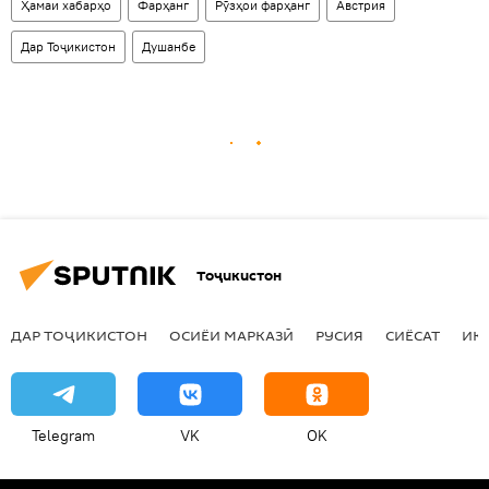
Ҳамаи хабарҳо
Фарҳанг
Рӯзҳои фарҳанг
Австрия
Дар Тоҷикистон
Душанбе
Тоҷикистон
ДАР ТОҶИКИСТОН
ОСИЁИ МАРКАЗӢ
РУСИЯ
СИЁСАТ
ИҚ
Telegram
VK
OK