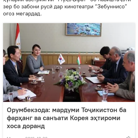
зер бо забони русӣ дар кинотеатри “Зебуннисо”
оғоз мегардад.
Орумбекзода: мардуми Тоҷикистон ба
фарҳанг ва санъати Корея эҳтироми
хоса доранд