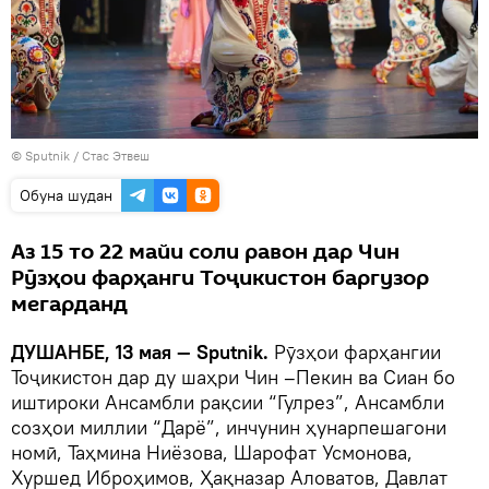
©
Sputnik
/ Стас Этвеш
Обуна шудан
Аз 15 то 22 майи соли равон дар Чин
Рӯзҳои фарҳанги Тоҷикистон баргузор
мегарданд
ДУШАНБЕ, 13 мая — Sputnik.
Рӯзҳои фарҳангии
Тоҷикистон дар ду шаҳри Чин –Пекин ва Сиан бо
иштироки Ансамбли рақсии “Гулрез”, Ансамбли
созҳои миллии “Дарё”, инчунин ҳунарпешагони
номӣ, Таҳмина Ниёзова, Шарофат Усмонова,
Хуршед Иброҳимов, Ҳақназар Аловатов, Давлат