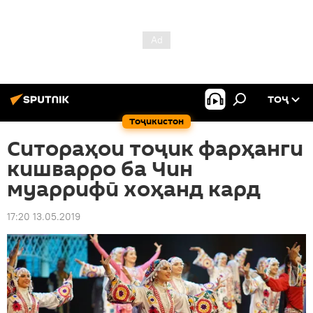
ТОҶ
Тоҷикистон
Ситораҳои тоҷик фарҳанги
кишварро ба Чин
муаррифӣ хоҳанд кард
17:20 13.05.2019