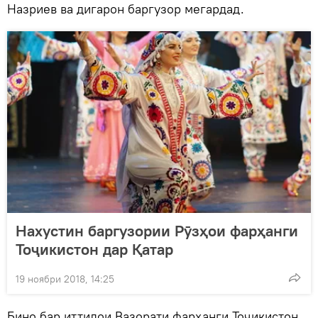
Назриев ва дигарон баргузор мегардад.
Нахустин баргузории Рӯзҳои фарҳанги
Тоҷикистон дар Қатар
19 ноябри 2018, 14:25
Бино бар иттилои Вазорати фарҳанги Тоҷикистон,