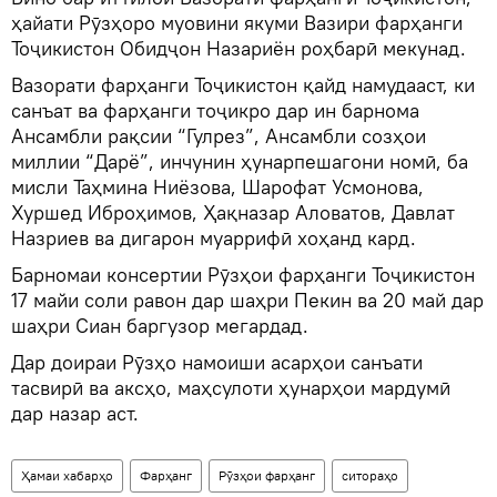
ҳайати Рӯзҳоро муовини якуми Вазири фарҳанги
Тоҷикистон Обидҷон Назариён роҳбарӣ мекунад.
Вазорати фарҳанги Тоҷикистон қайд намудааст, ки
санъат ва фарҳанги тоҷикро дар ин барнома
Ансамбли рақсии “Гулрез”, Ансамбли созҳои
миллии “Дарё”, инчунин ҳунарпешагони номӣ, ба
мисли Таҳмина Ниёзова, Шарофат Усмонова,
Хуршед Иброҳимов, Ҳақназар Аловатов, Давлат
Назриев ва дигарон муаррифӣ хоҳанд кард.
Барномаи консертии Рӯзҳои фарҳанги Тоҷикистон
17 майи соли равон дар шаҳри Пекин ва 20 май дар
шаҳри Сиан баргузор мегардад.
Дар доираи Рӯзҳо намоиши асарҳои санъати
тасвирӣ ва аксҳо, маҳсулоти ҳунарҳои мардумӣ
дар назар аст.
Ҳамаи хабарҳо
Фарҳанг
Рӯзҳои фарҳанг
ситораҳо