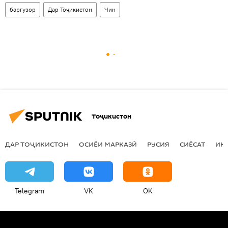
баргузор
Дар Тоҷикистон
Чин
Тоҷикистон
ДАР ТОҶИКИСТОН
ОСИЁИ МАРКАЗӢ
РУСИЯ
СИЁСАТ
ИҚ
Telegram
VK
OK