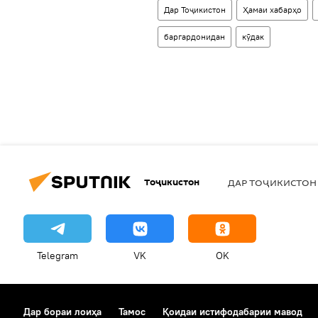
Дар Тоҷикистон
Ҳамаи хабарҳо
баргардонидан
кӯдак
Тоҷикистон
ДАР ТОҶИКИСТОН
Telegram
VK
OK
Дар бораи лоиҳа
Тамос
Қоидаи истифодабарии мавод