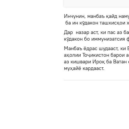
Инчунин, манбаъ қайд нам
ба ин кӯдакон ташхисҳои 
Дар назар аст, ки пас аз 
кӯдакон бо иммунизатсия 
Манбаъ ёдрас шудааст, ки 
аҳолии Тоҷикистон барои 
аз кишвари Ироқ ба Ватан
муҳайё кардааст.