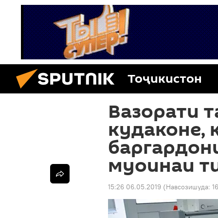
Тоҷикистон
Вазорати т
кудаконе, 
баргардон
муоинаи т
15:26 06.05.2019
(Навсозишуда:
1