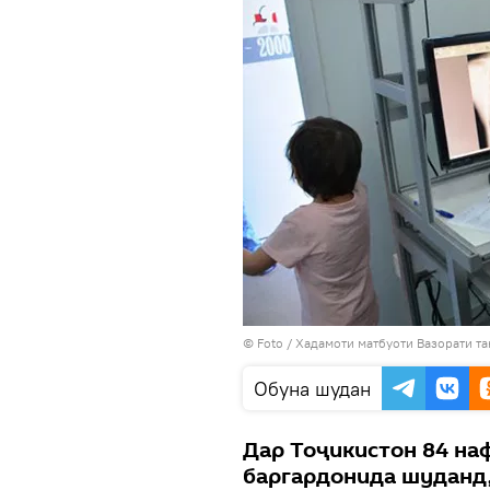
© Foto /
Хадамоти матбуоти Вазорати та
Обуна шудан
Дар Тоҷикистон 84 наф
баргардонида шуданд,