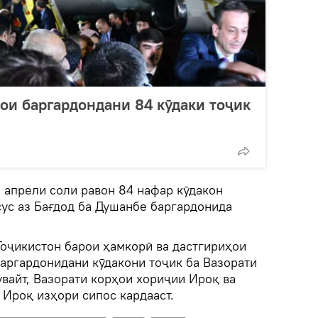
ои баргардондани 84 кӯдаки тоҷик
 апрели соли равон 84 нафар кӯдакон
сус аз Бағдод ба Душанбе баргардонида
Тоҷикистон барои ҳамкорӣ ва дастгириҳои
баргардонидани кӯдакони тоҷик ба Вазорати
вайт, Вазорати корҳои хориҷии Ироқ ва
Ироқ изҳори сипос кардааст.