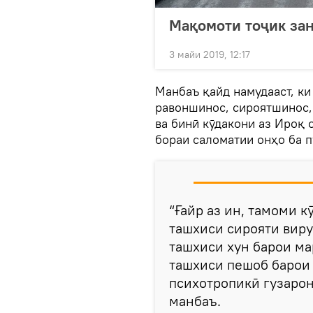
Мақомоти тоҷик зан
3 майи 2019, 12:17
Манбаъ қайд намудааст, ки
равоншинос, сироятшинос, 
ва бинӣ кӯдакони аз Ироқ 
бораи саломатии онҳо ба 
“Ғайр аз ин, тамоми 
ташхиси сирояти виру
ташхиси хун барои ма
ташхиси пешоб барои
психотропикӣ гузарон
манбаъ.