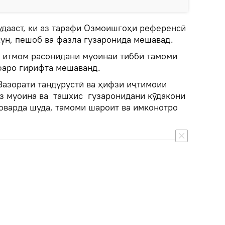
удааст, ки аз тарафи Озмоишгоҳи референсӣ
хун, пешоб ва фазла гузаронида мешавад.
ба итмом расонидани муоинаи тиббӣ тамоми
фаро гирифта мешаванд.
Вазорати тандурустӣ ва ҳифзи иҷтимоии
аз муоина ва ташхис гузаронидани кӯдакони
 оварда шуда, тамоми шароит ва имконотро