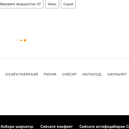
Вазорати тандурустии ҶТ
Ироқ
Сурия
ОСИЁИ МАРКАЗӢ
РУСИЯ
СИЁСАТ
ИҚТИСОД
ҶАМЪИЯТ
Ахбори ширкатҳо
Сиёсати махфият
Сиёсати истифодабарии C