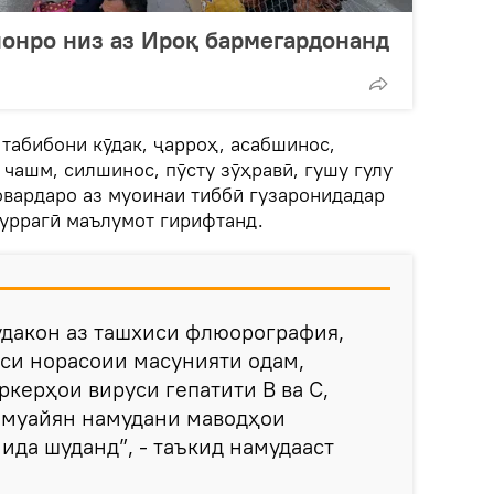
онро низ аз Ироқ бармегардонанд
 табибони кӯдак, ҷарроҳ, асабшинос,
чашм, силшинос, пӯсту зӯҳравӣ, гушу гулу
овардаро аз муоинаи тиббӣ гузаронидадар
пуррагӣ маълумот гирифтанд.
кӯдакон аз ташхиси флюорография,
си норасоии масунияти одам,
ркерҳои вируси гепатити В ва С,
 муайян намудани маводҳои
ида шуданд”, - таъкид намудааст