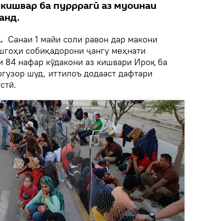
 кишвар ба пурррагӣ аз муоинаи
анд.
.
Cанаи 1 майи соли равон дар макони
шгоҳи собиқадорони ҷангу меҳнати
и 84 нафар кӯдакони аз кишвари Ироқ ба
ргузор шуд, иттилоъ додааст дафтари
стӣ.