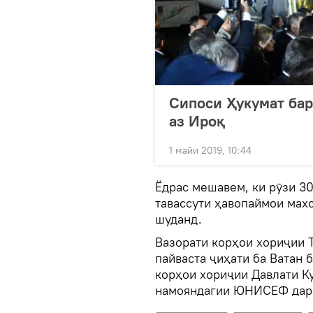
Сипоси Ҳукумат бар
аз Ироқ
1 майи 2019, 10:44
Ёдрас мешавем, ки рӯзи 30
тавассути ҳавопаймои мах
шуданд.
Вазорати корҳои хориҷии 
пайваста ҷиҳати ба Ватан 
корҳои хориҷии Давлати Ку
намояндагии ЮНИСЕФ дар 