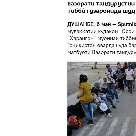
вазорати тандурустии
тиббӣ гузаронида шуд
ДУШАНБЕ, 6 май — Sputnik
муваққатии кӯдакон “Осои
“Харангон” муоинаи тибби
Тоҷикистон овардашуда ба
матбуоти Вазорати тандуру