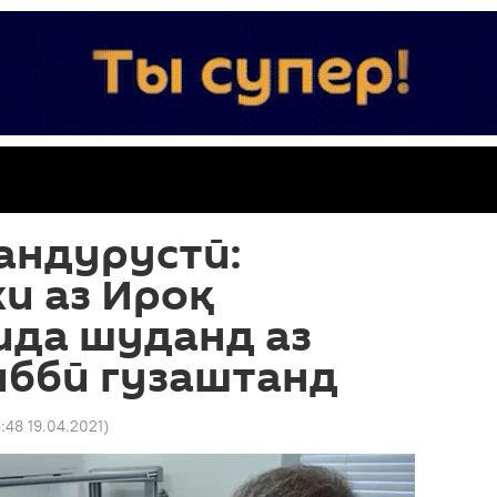
андурустӣ:
ки аз Ироқ
ида шуданд аз
иббӣ гузаштанд
6:48 19.04.2021
)