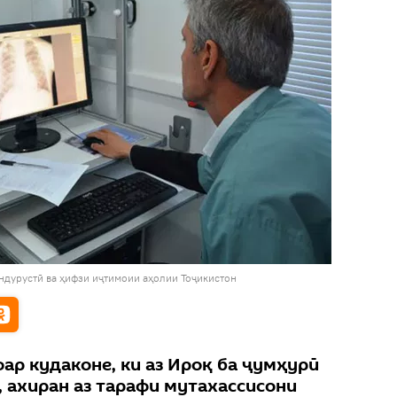
ндурустӣ ва ҳифзи иҷтимоии аҳолии Тоҷикистон
ар кудаконе, ки аз Ироқ ба ҷумҳурӣ
 ахиран аз тарафи мутахассисони