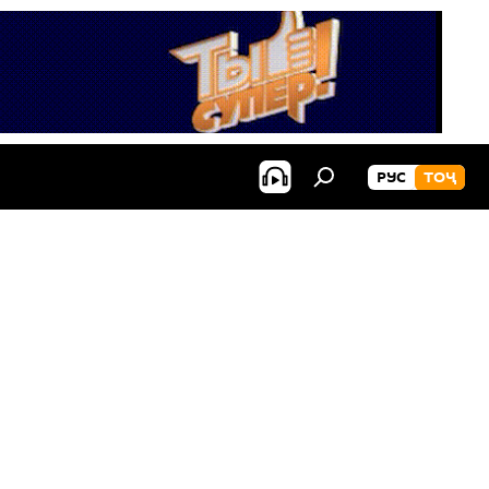
РУС
ТОҶ