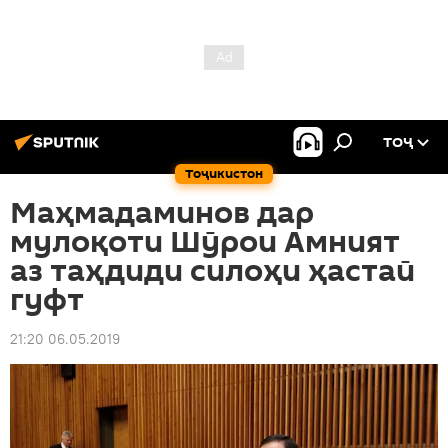
ТОҶ
Тоҷикистон
Маҳмадаминов дар
мулоқоти Шӯрои Амният
аз таҳдиди силоҳи ҳастаӣ
гуфт
21:20 06.05.2019