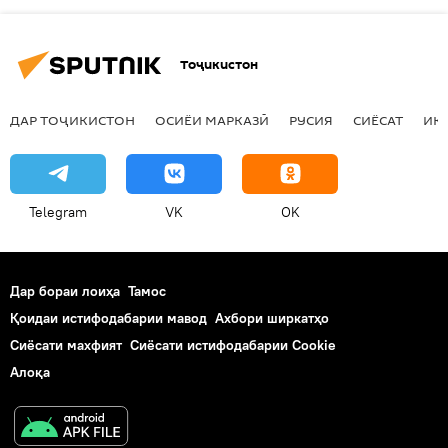
Тоҷикистон
ДАР ТОҶИКИСТОН
ОСИЁИ МАРКАЗӢ
РУСИЯ
СИЁСАТ
ИҚ
Telegram
VK
OK
Дар бораи лоиҳа
Тамос
Қоидаи истифодабарии мавод
Ахбори ширкатҳо
Сиёсати махфият
Сиёсати истифодабарии Cookie
Алоқа