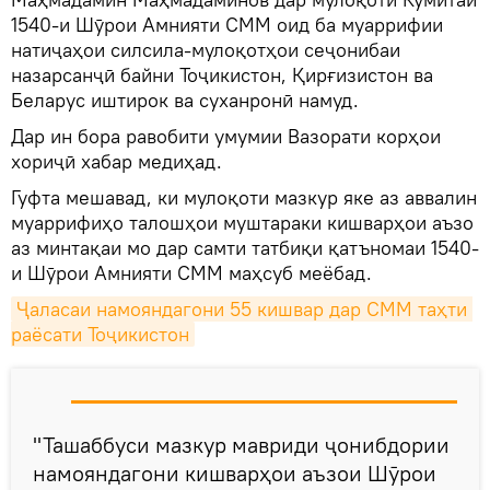
1540-и Шӯрои Амнияти СММ оид ба муаррифии
натиҷаҳои силсила-мулоқотҳои сеҷонибаи
назарсанҷӣ байни Тоҷикистон, Қирғизистон ва
Беларус иштирок ва суханронӣ намуд.
Дар ин бора равобити умумии Вазорати корҳои
хориҷӣ хабар медиҳад.
Гуфта мешавад, ки мулоқоти мазкур яке аз аввалин
муаррифиҳо талошҳои муштараки кишварҳои аъзо
аз минтақаи мо дар самти татбиқи қатъномаи 1540-
и Шӯрои Амнияти СММ маҳсуб меёбад.
Ҷаласаи намояндагони 55 кишвар дар СММ таҳти 
раёсати Тоҷикистон
"Ташаббуси мазкур мавриди ҷонибдории
намояндагони кишварҳои аъзои Шӯрои