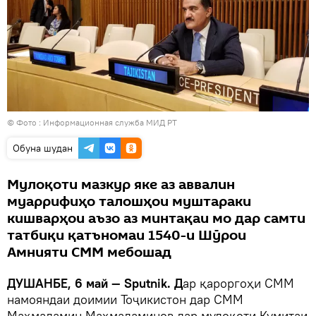
© Фото :
Информационная служба МИД РТ
Обуна шудан
Мулоқоти мазкур яке аз аввалин
муаррифиҳо талошҳои муштараки
кишварҳои аъзо аз минтақаи мо дар самти
татбиқи қатъномаи 1540-и Шӯрои
Амнияти СММ мебошад
ДУШАНБЕ, 6 май — Sputnik. Д
ар қароргоҳи СММ
намояндаи доимии Тоҷикистон дар СММ
Маҳмадамин Маҳмадаминов дар мулоқоти Кумитаи