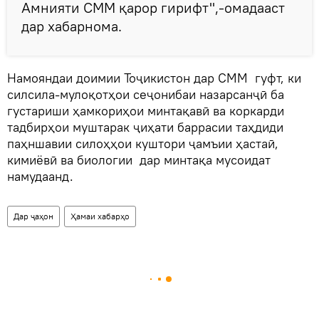
Амнияти СММ қарор гирифт",-омадааст
дар хабарнома.
Намояндаи доимии Тоҷикистон дар СММ гуфт, ки
силсила-мулоқотҳои сеҷонибаи назарсанҷӣ ба
густариши ҳамкориҳои минтақавӣ ва коркарди
тадбирҳои муштарак ҷиҳати баррасии таҳдиди
паҳншавии силоҳҳои куштори ҷамъии ҳастаӣ,
кимиёвӣ ва биологии дар минтақа мусоидат
намудаанд.
Дар ҷаҳон
Ҳамаи хабарҳо