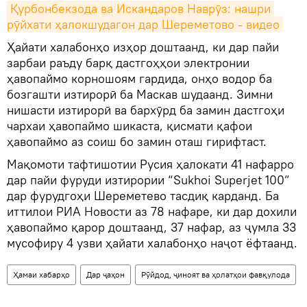
Қурбонбекзода ва Искандаров Наврӯз: нашри 
рӯйхати ҳалокшудагон дар Шереметово - видео
Ҳайати халабонҳо изҳор доштаанд, ки дар пайи
зарбаи раъду барқ дастгоҳҳои электронии
ҳавопаймо корношоям гардида, онҳо водор ба
бозгашти изтирорӣ ба Маскав шудаанд. Зимни
нишасти изтирорӣ ва бархӯрд ба замин дастгоҳи
чархаи ҳавопаймо шикаста, қисмати қафои
ҳавопаймо аз соиш бо замин оташ гирифтаст.
Мақомоти тафтишотии Русия ҳалокати 41 нафарро
дар пайи фуруди изтирории “Sukhoi Superjet 100”
дар фурудгоҳи Шереметево тасдиқ карданд. Ба
иттилои РИА Новости аз 78 нафаре, ки дар дохили
ҳавопаймо қарор доштаанд, 37 нафар, аз ҷумла 33
мусофиру 4 узви ҳайати халабонҳо наҷот ёфтаанд.
Ҳамаи хабарҳо
Дар ҷаҳон
Рӯйдод, ҷиноят ва ҳолатҳои фавқулода