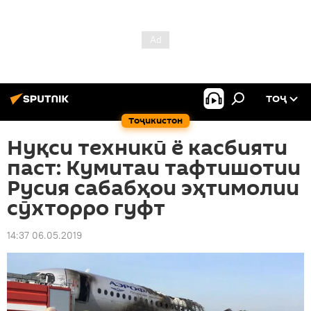
ТОҶ
Тоҷикистон
Нуқси техникӣ ё касбияти
паст: Кумитаи тафтишотии
Русия сабабҳои эҳтимолии
сӯхторро гуфт
14:37 06.05.2019