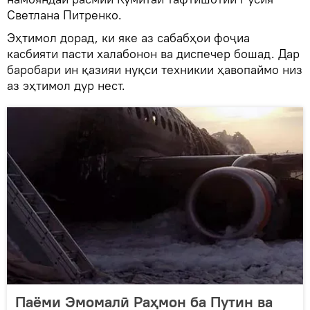
Светлана Питренко.
Эҳтимол дорад, ки яке аз сабабҳои фоҷиа
касбияти пасти халабонон ва диспечер бошад. Дар
баробари ин қазияи нуқси техникии ҳавопаймо низ
аз эҳтимол дур нест.
Паёми Эмомалӣ Раҳмон ба Путин ва