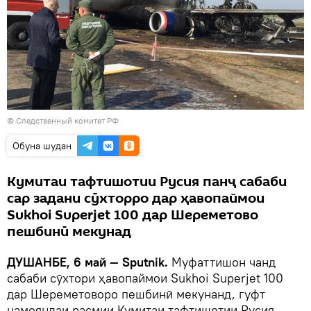
© Следственный комитет РФ
Обуна шудан
Кумитаи тафтишотии Русия панҷ сабаби
сар задани сӯхторро дар ҳавопаймои
Sukhoi Superjet 100 дар Шереметово
пешбинӣ мекунад
ДУШАНБЕ, 6 май — Sputnik.
Муфаттишон чанд
сабаби сӯхтори ҳавопаймои Sukhoi Superjet 100
дар Шереметоворо пешбинӣ мекунанд, гуфт
намояндаи расмии Кумитаи тафтишотии Русия