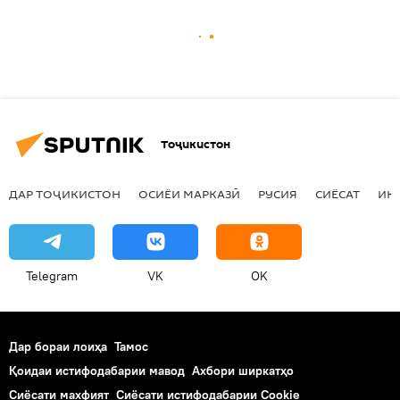
Тоҷикистон
ДАР ТОҶИКИСТОН
ОСИЁИ МАРКАЗӢ
РУСИЯ
СИЁСАТ
ИҚ
Telegram
VK
OK
Дар бораи лоиҳа
Тамос
Қоидаи истифодабарии мавод
Ахбори ширкатҳо
Сиёсати махфият
Сиёсати истифодабарии Cookie