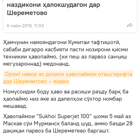
наздикони ҳалокшудагон дар
Шереметово
6 майи 2019, 11:03
Ҳамчунин намояндагони Кумитаи тафтишотӣ,
сабаби дигарро касбияти пасти нозирони қисми
техникии ҳавопаймо, (ки пеш аз парвоз санҷиш
мегузароннад) медонанд.
Ором! навор аз дохили ҳавопаймои оташгирифта 
дар Шереметово – видео
Номусоидии боду ҳаво ва расиши раъду барқ ба
ҳаопаймо низ яке аз далелҳои сӯхтор номбар
мешавад.
Ҳавопаймои “Sukhoi Superjet 100” шоми 5 май аз
Маскав сӯи Мурманск баланд шуд, аммо баъди 28
дақиқаи парвоз ба Шереметево баргашт.