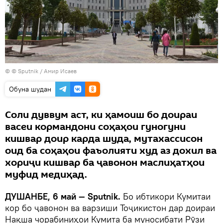
© © Sputnik / Амир Исаев
Обуна шудан
Соли дуввум аст, ки ҳамоиш бо доираи
васеи кормандони соҳаҳои гуногуни
кишвар доир карда шуда, мутахассисон
оид ба соҳаҳои фаъолияти худ аз дохил ва
хориҷи кишвар ба ҷавонон маслиҳатҳои
муфид медиҳад.
ДУШАНБЕ, 6 май — Sputnik.
Бо ибтикори Кумитаи
кор бо ҷавонон ва варзиши Тоҷикистон дар доираи
Нақша чорабиниҳои Кумита ба муносибати Рӯзи