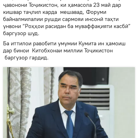
ҷавонони Тоҷикистон, ки ҳамасола 23 май дар
кишвар таҷлил карда мешавад, Форуми
байналмилалии рушди сармояи инсонӣ таҳти
унвони “Роҳҳои расидан ба муваффақияти касбӣ”
баргузор шуд.
Ба иттилои равобити умумии Кумита ин ҳамоиш
дар бинои Китобхонаи миллии Тоҷикистон
баргузор гардид.