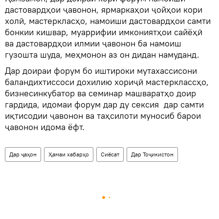
дастовардҳои ҷавонон, ярмаркаҳои ҷойҳои кори
холӣ, мастеркласҳо, намоиши дастовардҳои самти
бонкии кишвар, муаррифии имкониятҳои сайёҳӣ
ва дастовардҳои илмии ҷавонон ба намоиш
гузошта шуда, меҳмонон аз он дидан намуданд.
Дар доираи форум бо иштироки мутахассисони
баландихтиссоси дохилию хориҷӣ мастерклассҳо,
бизнесинкубатор ва семинар машваратҳо доир
гардида, идомаи форум дар ду сексия дар самти
иқтисодии ҷавонон ва таҳсилоти муносиб барои
ҷавонон идома ёфт.
Дар ҷаҳон
Ҳамаи хабарҳо
Сиёсат
Дар Тоҷикистон