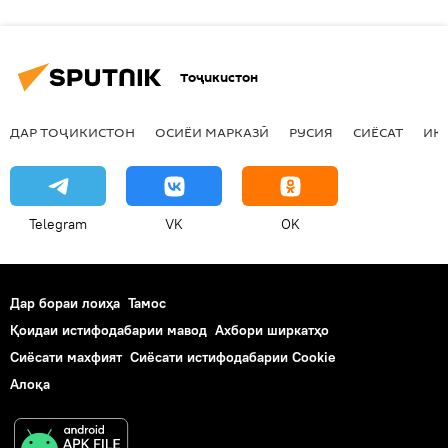
Тоҷикистон
ДАР ТОҶИКИСТОН
ОСИЁИ МАРКАЗӢ
РУСИЯ
СИЁСАТ
ИҚ
Telegram
VK
OK
Дар бораи лоиҳа
Тамос
Қоидаи истифодабарии мавод
Ахбори ширкатҳо
Сиёсати махфият
Сиёсати истифодабарии Cookie
Алоқа