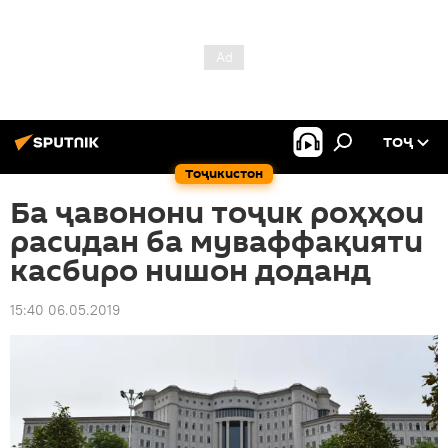
ТОҶ
Тоҷикистон
Ба ҷавонони тоҷик роҳҳои
расидан ба муваффақияти
касбиро нишон доданд
15:40 06.05.2019