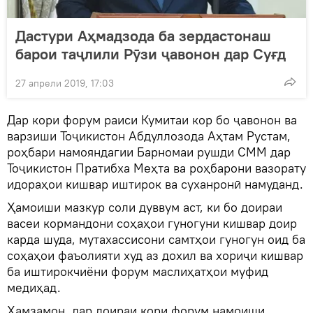
Дастури Аҳмадзода ба зердастонаш
барои таҷлили Рӯзи ҷавонон дар Суғд
27 апрели 2019, 17:03
Дар кори форум раиси Кумитаи кор бо ҷавонон ва
варзиши Тоҷикистон Абдуллозода Аҳтам Рустам,
роҳбари намояндагии Барномаи рушди СММ дар
Тоҷикистон Пратибха Меҳта ва роҳбарони вазорату
идораҳои кишвар иштирок ва суханронӣ намуданд.
Ҳамоиши мазкур соли дуввум аст, ки бо доираи
васеи кормандони соҳаҳои гуногуни кишвар доир
карда шуда, мутахассисони самтҳои гуногун оид ба
соҳаҳои фаъолияти худ аз дохил ва хориҷи кишвар
ба иштирокчиёни форум маслиҳатҳои муфид
медиҳад.
Ҳамзамон, дар доираи кори форум намоиши