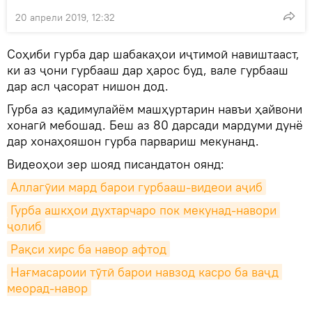
20 апрели 2019, 12:32
Соҳиби гурба дар шабакаҳои иҷтимоӣ навиштааст,
ки аз ҷони гурбааш дар ҳарос буд, вале гурбааш
дар асл ҷасорат нишон дод.
Гурба аз қадимулайём машҳуртарин навъи ҳайвони
хонагӣ мебошад. Беш аз 80 дарсади мардуми дунё
дар хонаҳояшон гурба парвариш мекунанд.
Видеоҳои зер шояд писандатон оянд:
Аллагӯии мард барои гурбааш-видеои аҷиб
Гурба ашкҳои духтарчаро пок мекунад-навори 
ҷолиб
Рақси хирс ба навор афтод
Нағмасароии тӯтӣ барои навзод касро ба ваҷд 
меорад-навор