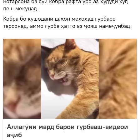
нотарсона ба сӯи кобра рафта ӯро аз ҳудуди худ
пеш мекунад.
Кобра бо кушодани даҳон мехоҳад гурбаро
тарсонад, аммо гурба ҳатто аз ҷояш намеҷунбад.
Аллагӯии мард барои гурбааш-видеои
аҷиб