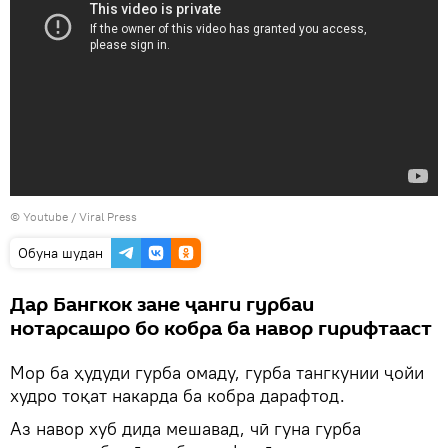
©
Youtube / Viral Press
Обуна шудан
Дар Бангкок зане ҷанги гурбаи
нотарсашро бо кобра ба навор гирифтааст
Мор ба ҳудуди гурба омаду, гурба тангкунии ҷойи
худро тоқат накарда ба кобра дарафтод.
Аз навор хуб дида мешавад, чӣ гуна гурба