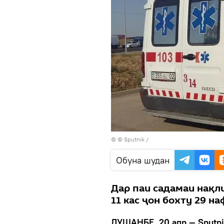
© © Sputnik /
Обуна шудан
Дар паи садамаи нақл
11 кас ҷон бохту 29 н
ДУШАНБЕ, 20 апр — Sputni