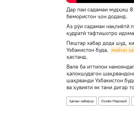
Дар паи садамаи мудҳиш 8 
бемористон ҷон доданд.
Аз рӯи садамаи нақлиётӣ 
қудратӣ тафтишотро идома
Пештар хабар дода шуд, к
Узбакистон буда,
миёни за
ҳастанд.
Вале ба иттилои намояндаг
ҳалокшудагон шаҳрвандони 
шаҳрванди Узбакистон буд
ва ҳувияти як тани дигар т
Ҳамаи хабарҳо
Осиёи Марказӣ