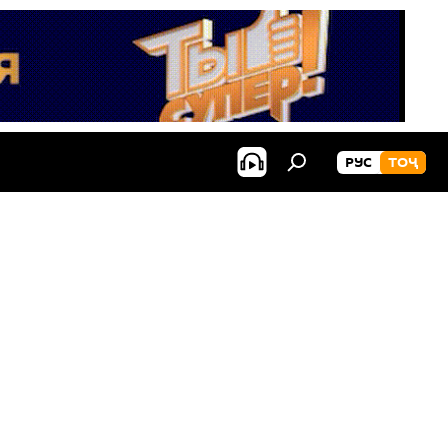
РУС
ТОҶ