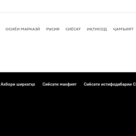
ОСИЁИ МАРКАЗӢ
РУСИЯ
СИЁСАТ
ИҚТИСОД
ҶАМЪИЯТ
Ахбори ширкатҳо
Сиёсати махфият
Сиёсати истифодабарии C