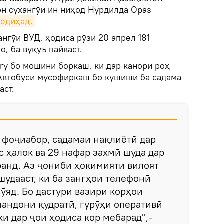
он сухангӯи ин ниҳод Нурдилда Ораз
едиҳад.
ангӯи ВУД, ҳодиса рӯзи 20 апрел 181
, ба вуқӯъ пайваст.
ry бо мошини боркаш, ки дар канори роҳ
. Автобуси мусофиркаш бо кӯшиши ба садама
аст.
 фоҷиабор, садамаи нақлиётӣ дар
с ҳалок ва 29 нафар захмӣ шуда дар
анд. Аз ҷониби ҳокимияти вилоят
шудааст, ки ба зангҳои телефонӣ
ӯяд. Бо дастури вазири корҳои
мандони қудратӣ, гурӯҳи оперативӣ
ки дар ҷои ҳодиса кор мебарад",-