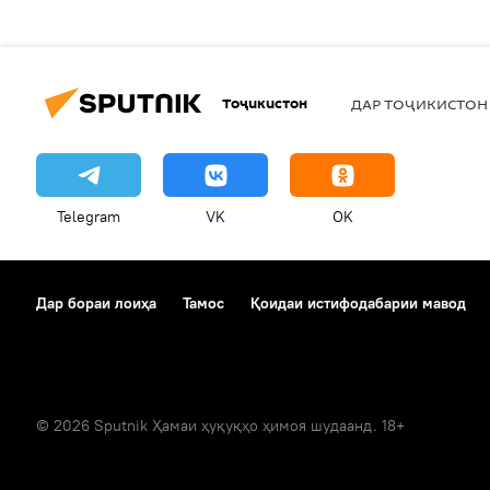
Тоҷикистон
ДАР ТОҶИКИСТОН
Telegram
VK
OK
Дар бораи лоиҳа
Тамос
Қоидаи истифодабарии мавод
© 2026 Sputnik Ҳамаи ҳуқуқҳо ҳимоя шудаанд. 18+