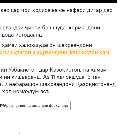
кас дар ҷои ҳодиса ва се нафари дигар дар
парвандаи ҷиноӣ боз шуда, кормандони
 дода истодаанд.
и ҳамаи ҳалокшудагон шаҳрвандони
хмишудагон шаҳрвандони Тоҷикистон ҳам
ии Узбакистон дар Қазоқистон, на ҳамаи
ин кишваранд. Аз 11 ҳалокшуда, 3 тан
а, 7 нафарашон шаҳрвандони Қазоқистонанд
о ҳол номаълум аст.
Рӯйдод, ҷиноят ва ҳолатҳои фавқулода