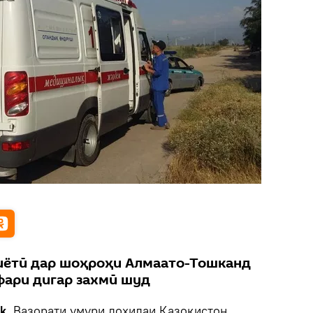
иётӣ дар шоҳроҳи Алмаато-Тошканд
афари дигар захмӣ шуд
k.
Вазорати умури дохилаи Қазоқистон