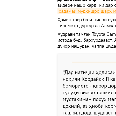
видеое нашр кард, ки дар 
садамаи мудҳишро шарҳ м
Ҳамин тавр ба иттилои сух
километр дуртар аз Алмаато
Худрави тамғаи Toyota Cam
истода буд, бархӯрдаааст
дучор нашудан, чаппа шуда
"Дар натиҷаи ҳодисаи
ноҳияи Кордайск 11 ка
бемористон қарор дор
гурӯҳи вижае ташкил 
мустақиман посух мег
дохилӣ, аз ҳиоби кор
ташкил дода шудааст, 