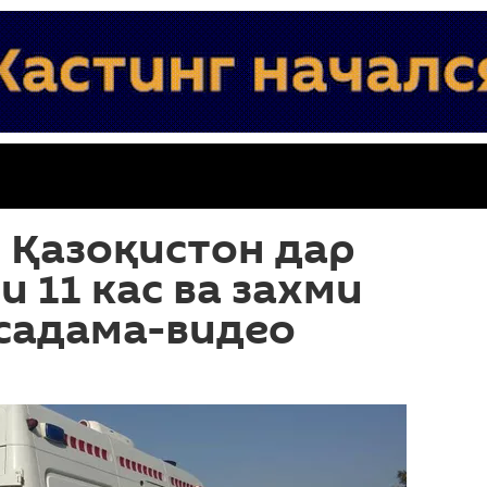
 Қазоқистон дар
и 11 кас ва захми
 садама-видео