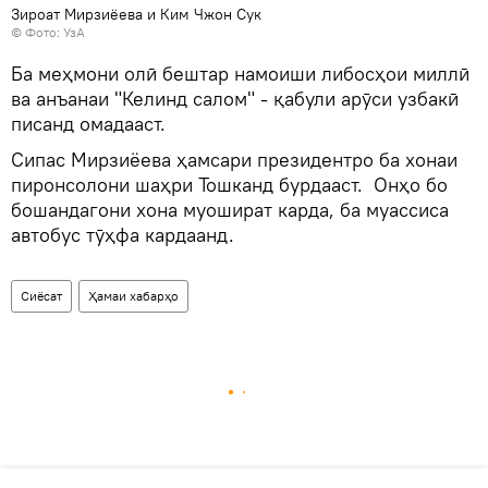
Зироат Мирзиёева и Ким Чжон Сук
©
Фото: УзА
Ба меҳмони олӣ бештар намоиши либосҳои миллӣ
ва анъанаи "Келинд салом" - қабули арӯси узбакӣ
писанд омадааст.
Сипас Мирзиёева ҳамсари президентро ба хонаи
пиронсолони шаҳри Тошканд бурдааст. Онҳо бо
бошандагони хона муошират карда, ба муассиса
автобус тӯҳфа кардаанд.
Сиёсат
Ҳамаи хабарҳо