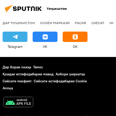
Тоҷикистон
ДАР ТОҶИКИСТОН
ОСИЁИ МАРКАЗӢ
РУСИЯ
СИЁСАТ
ИҚ
Telegram
VK
OK
Дар бораи лоиҳа
Тамос
Қоидаи истифодабарии мавод
Ахбори ширкатҳо
Сиёсати махфият
Сиёсати истифодабарии Cookie
Алоқа