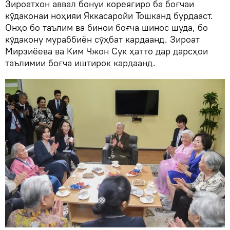
Зироатхон аввал бонуи кореягиро ба боғчаи
кӯдаконаи ноҳияи Яккасаройи Тошканд бурдааст.
Онҳо бо таълим ва бинои боғча шинос шуда, бо
кӯдакону мураббиён сӯҳбат кардаанд. Зироат
Мирзиёева ва Ким Чжон Сук ҳатто дар дарсҳои
таълимии боғча иштирок кардаанд.