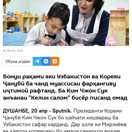
©
Фото: УзА
Обуна шудан
Бонуи рақами яки Узбакистон ва Кореяи
Ҷанубӣ ба чанд муассисаи фарҳангиву
иҷтимоӣ рафтанд. Ба Ким Чжон Сук
анъанаи "Келин салом" бисёр писанд омад
ДУШАНБЕ, 20 апр - Sputnik.
Президенти Кореяи
Ҷанубӣ Ким Чжон Сук бо ҳайъати кишвараш ба
Узбакистон сафар карданд. Дар ҳоле ки Мирзиёев
ва ҳамтои кореягиаш бо имзои санадҳои муҳим