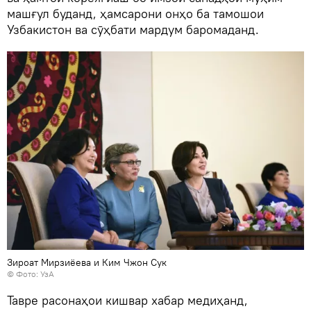
машғул буданд, ҳамсарони онҳо ба тамошои
Узбакистон ва сӯҳбати мардум баромаданд.
Зироат Мирзиёева и Ким Чжон Сук
©
Фото: УзА
Тавре расонаҳои кишвар хабар медиҳанд,