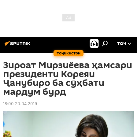
ТОҶ
Тоҷикистон
Зироат Мирзиёева ҳамсари
президенти Кореяи
Ҷанубиро ба сӯҳбати
мардум бурд
18:00 20.04.2019