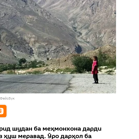
 Фейсбук
орид шудан ба меҳмонхона дарди
з ҳуш меравад. Ӯро дарҳол ба