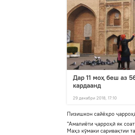
Дар 11 моҳ беш аз 5
кардаанд
29 декабри 2018, 17:10
Пизишкон сайёҳро ҷарроҳ
"Амалиёти ҷарроҳӣ як соа
Маҳз кӯмаки саривақтии т