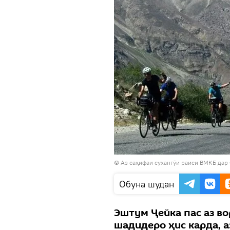
© Аз саҳифаи сухангӯи раиси ВМКБ дар
Обуна шудан
Эштум Ҷейка пас аз в
шадидеро ҳис карда, а