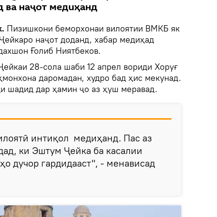
 ва наҷот медиҳанд
k.
Пизишкони беморхонаи вилоятии ВМКБ як
ейкаро наҷот доданд, хабар медиҳад
адахшон Ғолиб Ниятбеков.
Ҷейкаи 28-сола шаби 12 апрел вориди Хоруғ
ҳмонхона даромадан, худро бад ҳис мекунад.
и шадид дар ҳамин ҷо аз ҳуш меравад.
илоятӣ интиқол медиҳанд. Пас аз
ад, ки Эштум Ҷейка ба касалии
ҳо дучор гардидааст", - менависад