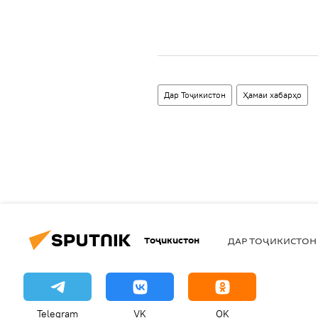
Дар Тоҷикистон
Ҳамаи хабарҳо
Тоҷикистон
ДАР ТОҶИКИСТОН
Telegram
VK
OK