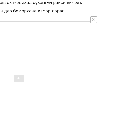
тавзеҳ медиҳад сухангӯи раиси вилоят.
н дар беморхона қарор дорад.