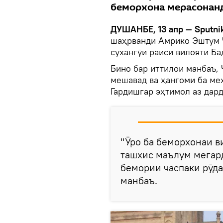
беморхона мерасонанд
ДУШАНБЕ, 13 апр — Sputni
шаҳрванди Амрико Эштум Ҷ
сухангӯи раиси вилояти Б
Бино бар иттилои манбаъ, 
мешавад ва ҳангоми ба ме
Гардишгар эҳтимол аз дард
"Ӯро ба беморхонаи в
ташхис маълум мегард
бемории часпаки рӯда
манбаъ.