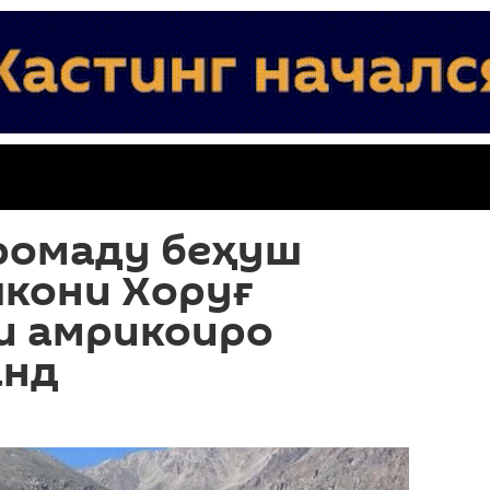
аромаду беҳуш
шкони Хоруғ
и амрикоиро
анд