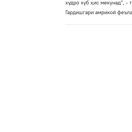
худро хуб ҳис мекунад", - 
Гардишгари амрикоӣ феъла