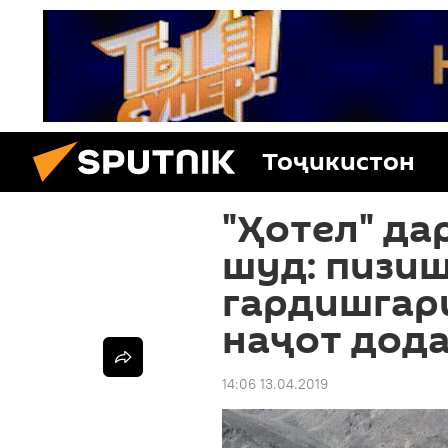
Тоҷикистон
"Ҳотел" д
шуд: пизи
гардишгар
наҷот дод
14:06 13.04.2019