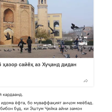
6 ҳазор сайёҳ аз Хуҷанд дидан
ӣ кардаанд.
т идома ёфта, бо муваффақият анҷом меёбад.
абибон буд, ки Эштум Ҷейка айни замон