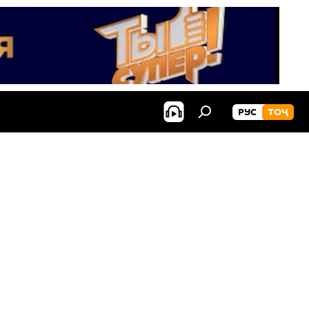
РУС
ТОҶ