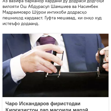
Аз вазифа барканор кардани ду додраси додгоҳи
вилояти Ош Абдурасул Шамшиев ва Насимбек
Мадраимовро Шӯрои интихоби додрасҳо
пешниҳод кардааст. Гуфта мешавад, ки онҳо худ
истеъфо додаанд.
Чаро Искандаров фиристодаи
Қирғизистон дар масоили марзӣ