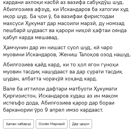
кардани ахлоқи касбӣ аз вазифа сабукдӯш шуд.
Абилғозиев афзуд, ки Искандаров ба хатогии худ
иқор шуд. Ба ҷои ӯ, ба вазифаи фиристодаи
махсуси Ҳукумат дар масоили марзӣ, ду номзад
пешбарӣ шудааст ва қарори ниҳоӣ ҳафтаи оянда
қабул карда мешавад.
Ҳамчунин дар ин нишаст суол шуд, кӣ чаро
муовини Искандаров, Жениш Талоқов озод нашуд.
Абилғозиев қайд кард, ки то ҳол ягон гуноҳи
муовин тасдиқ нашудааст ва дар сурати тасдиқ
шудан, албатта чораҷӯӣ хоҳанд кард.
Вале ба иттилои дафтари матбуоти Ҳукумати
Қирғизистон, Искандаров худаш аз ин мақом
истеъфо дода, Абилғозиев қарор дар бораи
барканории ӯро 9 апрел имзо кардааст.
Ҳамаи хабарҳо
Осиёи Марказӣ
Дар ҷаҳон