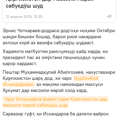
сабукдӯш шуд
12 апрели 2019, 13:35
Эрнис Чоткараев-додраси додгоҳи ноҳияи Октябри
шаҳри Бишкек бошад, барои риоя накардани
ахлоқи корӣ аз вазифа сабукдӯш шудааст.
Хадамоти матбуотии раисҷумҳур қайд карда, ки
президент пас аз омӯхтани пешниҳодҳо чунин
қарор кардааст.
Пештар Муҳаммадқулий Абилғозиев, нахуствазири
Қирғизистон шарҳ дод, ки чаро
Қурбонбой 
Искандаровро
аз мақоми намояндаи махсуси
Ҳукумат дар масоили марзӣ озод кард.
Чаро Искандаров фиристодаи Қирғизистон дар 
масоили марзӣ сабукдӯш шуд
Сарвазир гуфт, ки Искандаров ба далели вайрон