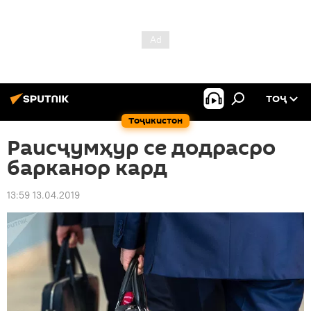
ТОҶ
Тоҷикистон
Раисҷумҳур се додрасро
барканор кард
13:59 13.04.2019