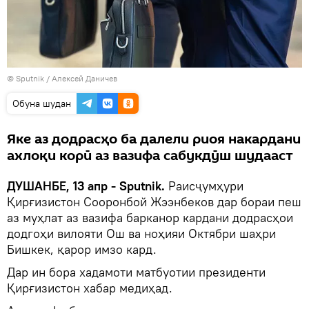
©
Sputnik
/ Алексей Даничев
Обуна шудан
Яке аз додрасҳо ба далели риоя накардани
ахлоқи корӣ аз вазифа сабукдӯш шудааст
ДУШАНБЕ, 13 апр - Sputnik.
Раисҷумҳури
Қирғизистон Сооронбой Жээнбеков дар бораи пеш
аз муҳлат аз вазифа барканор кардани додрасҳои
додгоҳи вилояти Ош ва ноҳияи Октябри шаҳри
Бишкек, қарор имзо кард.
Дар ин бора хадамоти матбуотии президенти
Қирғизистон хабар медиҳад.