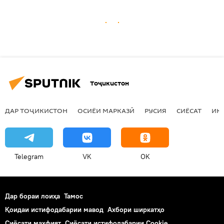
Тоҷикистон
ДАР ТОҶИКИСТОН
ОСИЁИ МАРКАЗӢ
РУСИЯ
СИЁСАТ
ИҚ
Telegram
VK
OK
Дар бораи лоиҳа
Тамос
Қоидаи истифодабарии мавод
Ахбори ширкатҳо
Сиёсати махфият
Сиёсати истифодабарии Cookie