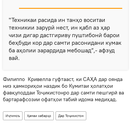
"Техникаи расида ин танҳо воситаи
техникии зарурӣ нест, ин қабл аз ҳар
чизи дигар дастгириву пуштибонӣ барои
беҳбуди кор дар самти расонидани кумак
ба аҳолии зарардида мебошад”,- афзуд
вай.
Филиппо Кривелла гуфтааст, ки САҲА дар оянда
низ ҳамкориҳои наздик бо Кумитаи ҳолатҳои
фавқулоддаи Тоҷикистонро дар самти пешгирӣ ва
бартарафсозии офатҳои табиӣ идома медиҳад.
Иҷтимоъ
Ҳамаи хабарҳо
Дар Тоҷикистон