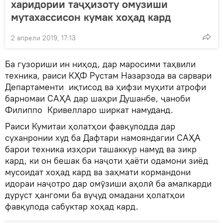
харидории таҷҳизоту омузиши
мутахассисон кумак хоҳад кард
2 апрели 2019, 17:13
Ба гузориши ин ниҳод, дар маросими таҳвили
техника, раиси КҲФ Рустам Назарзода ва сарвари
Департаменти иқтисод ва ҳифзи муҳити атрофи
барномаи САҲА дар шаҳри Душанбе, ҷаноби
Филиппо Кривелларо ширкат намуданд.
Раиси Кумитаи ҳолатҳои фавқулодда дар
суханронии худ ба Дафтари намояндагии САҲА
барои техника изҳори ташаккур намуд ва зикр
кард, ки он бешак ба наҷоти ҳаёти одамони зиёд
мусоидат хоҳад кард ва заҳмати кормандони
идораи наҷотро дар омӯзиши аҳолӣ ба амалкарди
дуруст ҳангоми ба вуҷуд омадани ҳолатҳои
фавқулода сабуктар хоҳад кард.