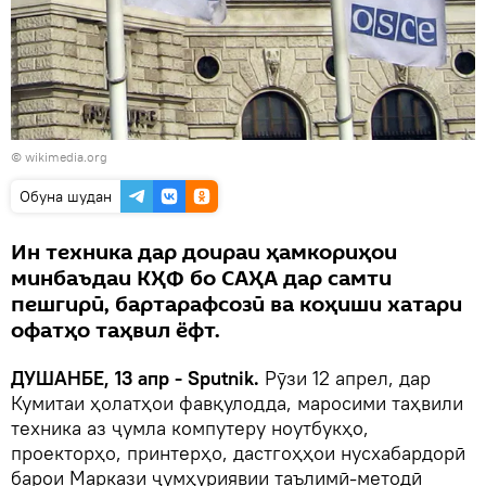
© wikimedia.org
Обуна шудан
Ин техника дар доираи ҳамкориҳои
минбаъдаи КҲФ бо САҲА дар самти
пешгирӣ, бартарафсозӣ ва коҳиши хатари
офатҳо таҳвил ёфт.
ДУШАНБЕ, 13 апр - Sputnik.
Рӯзи 12 апрел, дар
Кумитаи ҳолатҳои фавқулодда, маросими таҳвили
техника аз ҷумла компутеру ноутбукҳо,
проекторҳо, принтерҳо, дастгоҳҳои нусхабардорӣ
барои Маркази ҷумҳуриявии таълимӣ-методӣ