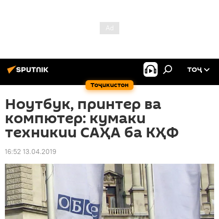
ТОҶ
Тоҷикистон
Ноутбук, принтер ва
компютер: кумаки
техникии САҲА ба КҲФ
16:52 13.04.2019