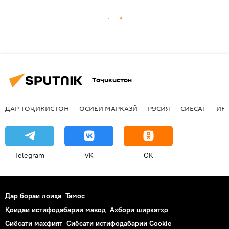
Тоҷикистон
ДАР ТОҶИКИСТОН
ОСИЁИ МАРКАЗӢ
РУСИЯ
СИЁСАТ
ИҚ
Telegram
VK
OK
Дар бораи лоиҳа
Тамос
Қоидаи истифодабарии мавод
Ахбори ширкатҳо
Сиёсати махфият
Сиёсати истифодабарии Cookie