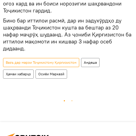
оғоз кард ва ин боиси норозигии шаҳрвандони
Тоҷикистон гардид.
Бино бар иттилои расмӣ, дар ин задухӯрдҳо ду
шаҳрванди Тоҷикистон кушта ва бештар аз 20
нафар маҷрӯҳ шудаанд. Аз ҷониби Қирғизистон ба
иттилои мақомоти ин кишвар 3 нафар осеб
дидаанд.
Вазъ дар марзи Тоҷикистону Қирғизистон
Андеша
Ҳамаи хабарҳо
Осиёи Марказӣ