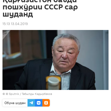
пошхӯрии СССР сар
шуданд
15:13 13.04.2019
© © Sputnik / Табылды Кадырбеков
Обуна шудан