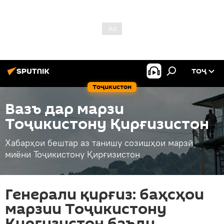
ТОҶ
Тоҷикистон
Вазъ дар марзи
Тоҷикистону Қирғизистон
Хабарҳои бештар аз танишу созишҳои марзӣ
миёни Тоҷикистону Қирғизистон
Генерали қирғиз: баҳсҳои
марзии Тоҷикистону
Қирғизистон баъди