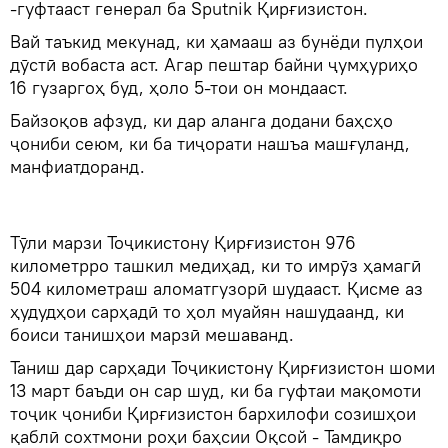
-гуфтааст генерал ба Sputnik Қирғизистон.
Вай таъкид мекунад, ки ҳамааш аз бунёди пулҳои
дӯстӣ вобаста аст. Агар пештар байни ҷумҳуриҳо
16 гузаргоҳ буд, ҳоло 5-тои он мондааст.
Байзоқов афзуд, ки дар аланга додани баҳсҳо
ҷониби сеюм, ки ба тиҷорати нашъа машғуланд,
манфиатдоранд.
Тӯли марзи Тоҷикистону Қирғизистон 976
километрро ташкил медиҳад, ки то имрӯз ҳамагӣ
504 километраш аломатгузорӣ шудааст. Қисме аз
ҳудудҳои сарҳадӣ то ҳол муайян нашудаанд, ки
боиси танишҳои марзӣ мешаванд.
Таниш дар сарҳади Тоҷикистону Қирғизистон шоми
13 март баъди он сар шуд, ки ба гуфтаи мақомоти
тоҷик ҷониби Қирғизистон бархилофи созишҳои
қаблӣ сохтмони роҳи баҳсии Оқсой - Тамдиқро