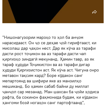
"Нишонагузории марзҳо то ҳол ба анҷом
нарасидааст. Он ҷо се деҳае ҷой гирифтааст, ки
мисолаш дар ҷаҳон нест. Дар як кӯча аз тарафи
дасти рост тоҷикон ва аз тарафи дасти чап
қирғизҳо зиндагӣ мекунанд. Ҳамин тавр, аз як
тараф ҳудуди Тоҷикистон ва аз тарафи дигар
ҳудуди Қирғизистон аст. Як кӯча аст. Чигуна онро
метавон тақсим кард? Боре кӯдакон санг
мепартоянд ва шифири яке аз манзилҳо
мешиканд. Бо ҳамин сабаб байни ду миллат
ҷанҷол сар мезанад. Ман шахсан ба ҷойи ҳодиса
рафта, ба сокинон фаҳмонида будам, ки кӯдакон
ҳангоми бозӣ ногаҳон санг партофтаанд",