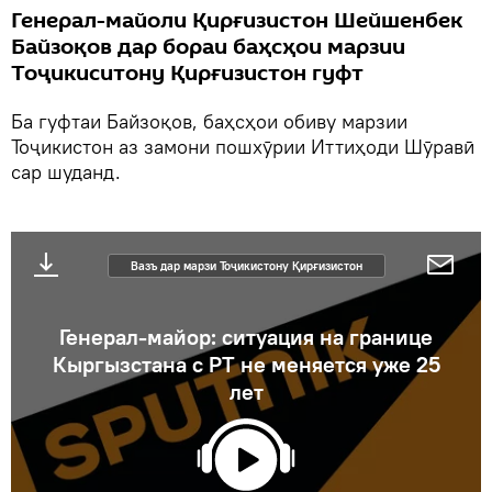
Генерал-майоли Қирғизистон Шейшенбек
Байзоқов дар бораи баҳсҳои марзии
Тоҷикиситону Қирғизистон гуфт
Ба гуфтаи Байзоқов, баҳсҳои обиву марзии
Тоҷикистон аз замони пошхӯрии Иттиҳоди Шӯравӣ
сар шуданд.
Вазъ дар марзи Тоҷикистону Қирғизистон
Генерал-майор: ситуация на границе
Кыргызстана с РТ не меняется уже 25
лет