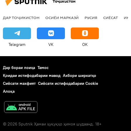
Тоҷикистон
ДАР ТОҶИКИСТОН
ОСИЁИ МАРКАЗӢ
РУСИЯ
СИЁСАТ
ИҚ
Telegram
VK
OK
Дар бораи лоиҳа
Тамос
Қоидаи истифодабарии мавод
Ахбори ширкатҳо
Сиёсати махфият
Сиёсати истифодабарии Cookie
Алоқа
© 2026 Sputnik Ҳамаи ҳуқуқҳо ҳимоя шудаанд. 18+