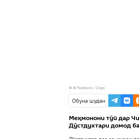
© © Facebook / Zogo
Обуна шудан
Меҳмонони тӯй дар Чи
Дӯстдухтари домод ба