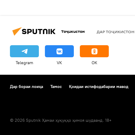
Тоҷикистон
ДАР ТОҶИКИСТОН
Telegram
VK
OK
Дар бораи лоиҳа
Тамос
Қоидаи истифодабарии мавод
© 2026 Sputnik Ҳамаи ҳуқуқҳо ҳимоя шудаанд. 18+