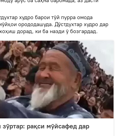
омоду арӯс ба саҳна баромада, аз дасти
тдухтар худро барои тӯй пурра омода
 мӯйҳои орододашуда. Дӯстдухтар худро дар
хоҳиш дорад, ки ба назди ӯ бозгардад.
м зӯртар: рақси мӯйсафед дар