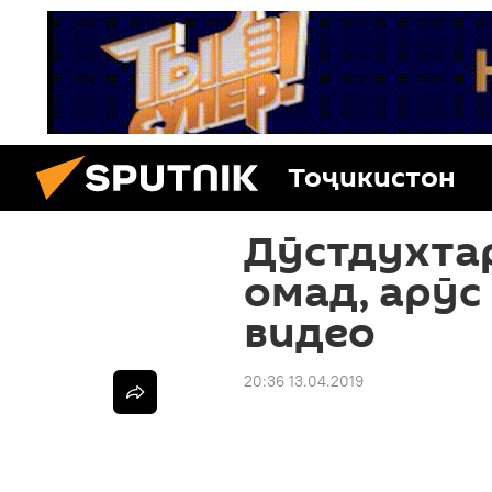
Тоҷикистон
Дӯстдухта
омад, арӯс
видео
20:36 13.04.2019