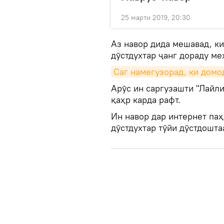
25 марти 2019, 20:30
Аз навор дида мешавад, ки
дӯстдухтар ҷанг дораду ме
Саг намегузорад, ки домо
Арӯс ин саргузашти "Лайли
қаҳр карда рафт.
Ин навор дар интернет паҳ
дӯстдухтар тӯйи дӯстдошта