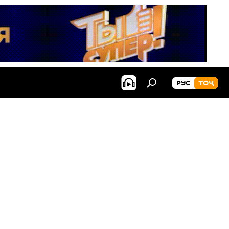
РУС
ТОҶ