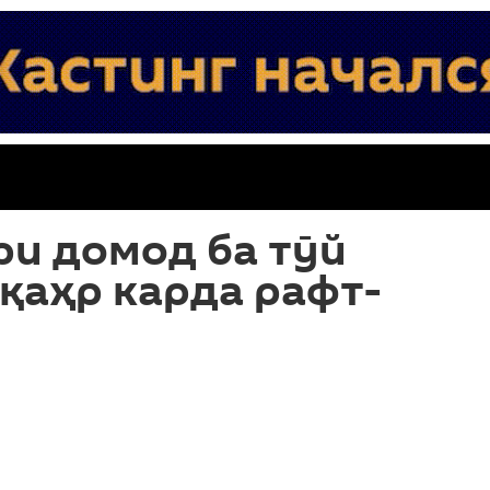
ри домод ба тӯй
 қаҳр карда рафт-