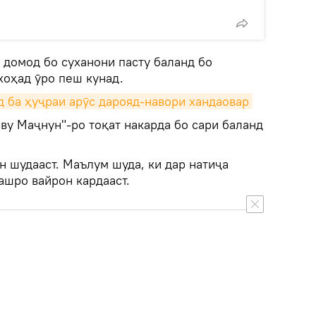
 домод бо суханони пасту баланд бо
хоҳад ӯро пеш кунад.
д ба ҳуҷраи арӯс дарояд-навори хандаовар
ву Маҷнун"-ро тоқат накарда бо сари баланд
н шудааст. Маълум шуда, ки дар натиҷа
ашро вайрон кардааст.