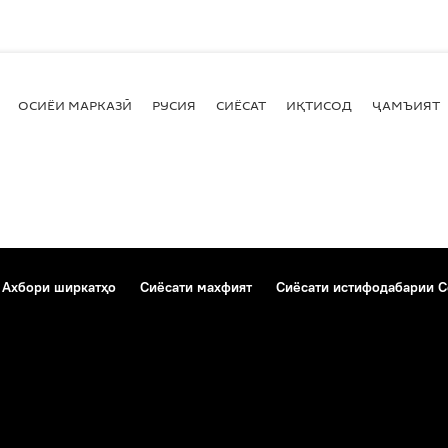
ОСИЁИ МАРКАЗӢ
РУСИЯ
СИЁСАТ
ИҚТИСОД
ҶАМЪИЯТ
Ахбори ширкатҳо
Сиёсати махфият
Сиёсати истифодабарии C