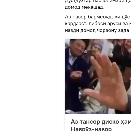
Дӯстдухтар пас аз имзои д
домод мекашад.
Аз навор бармеояд, ки дӯс
кардааст, либоси арӯсӣ ва
назди домод чорзону зада 
Аз тансор диско ҳа
Наврӯз-навор