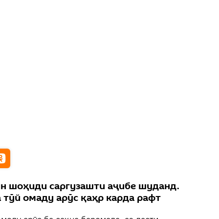
н шоҳиди саргузашти аҷибе шуданд.
 тӯй омаду арӯс қаҳр карда рафт