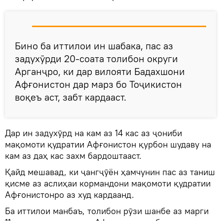
Бино ба иттилои ин шабака, пас аз
задухӯрди 20-соата толибон округи
Арганҷро, ки дар вилояти Бадахшони
Афғонистон дар марз бо Тоҷикистон
воқеъ аст, забт кардааст.
Дар ин задухӯрд на кам аз 14 кас аз ҷониби
мақомоти қудратии Афғонистон қурбон шудаву на
кам аз даҳ кас захм бардоштааст.
Қайд мешавад, ки ҷангҷӯён ҳамчунин пас аз таниш
қисме аз аслиҳаи кормандони мақомоти қудратии
Афғонистонро аз худ кардаанд.
Ба иттилои манбаъ, толибон рӯзи шанбе аз марги