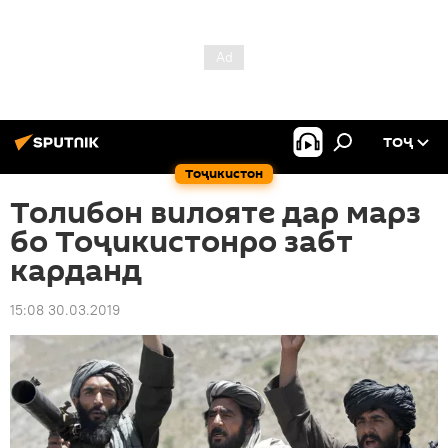
ТОҶ
Тоҷикистон
Толибон вилояте дар марз
бо Тоҷикистонро забт
карданд
15:08 30.03.2019