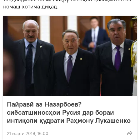
номаш хотима диҳад.
Пайравӣ аз Назарбоев?
сиёсатшиносҳои Русия дар бораи
интиқоли қудрати Раҳмону Лукашенко
21 марти 2019, 16:00