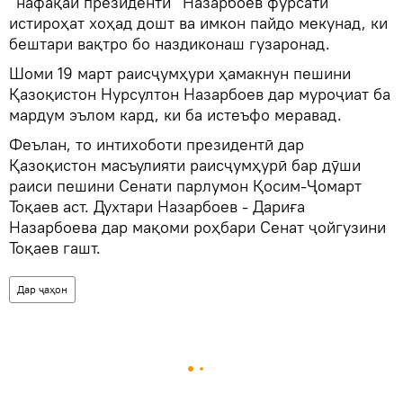
“нафақаи президентӣ” Назарбоев фурсати
истироҳат хоҳад дошт ва имкон пайдо мекунад, ки
бештари вақтро бо наздиконаш гузаронад.
Шоми 19 март раисҷумҳури ҳамакнун пешини
Қазоқистон Нурсултон Назарбоев дар муроҷиат ба
мардум эълом кард, ки ба истеъфо меравад.
Феълан, то интихоботи президентӣ дар
Қазоқистон масъулияти раисҷумҳурӣ бар дӯши
раиси пешини Сенати парлумон Қосим-Ҷомарт
Тоқаев аст. Духтари Назарбоев - Дариға
Назарбоева дар мақоми роҳбари Сенат ҷойгузини
Тоқаев гашт.
Дар ҷаҳон