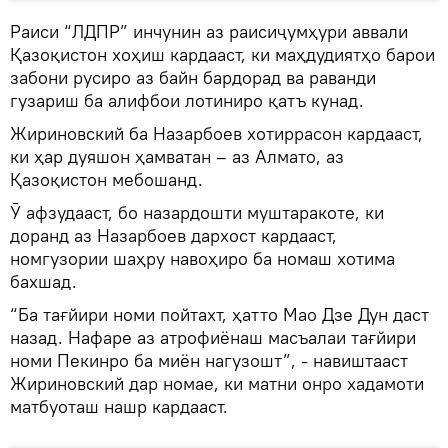
Раиси “ЛДПР” инчунин аз раисиҷумҳури аввали
Қазоқистон хоҳиш кардааст, ки маҳдудиятҳо барои
забони русиро аз байн бардорад ва раванди
гузариш ба алифбои лотиниро қатъ кунад.
Жириновский ба Назарбоев хотиррасон кардааст,
ки ҳар дуяшон ҳамватан – аз Алмато, аз
Қазоқистон мебошанд.
Ӯ афзудааст, бо назардошти муштаракоте, ки
доранд аз Назарбоев дархост кардааст,
номгузории шаҳру навоҳиро ба номаш хотима
бахшад.
“Ба тағйири номи пойтахт, ҳатто Мао Дзе Дун даст
назад. Нафаре аз атрофиёнаш масъалаи тағйири
номи Пекинро ба миён нагузошт”, - навиштааст
Жириновский дар номае, ки матни онро хадамоти
матбуоташ нашр кардааст.