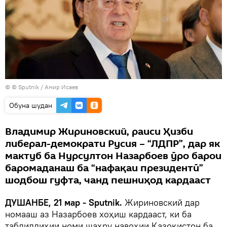
© © Sputnik / Амир Исаев
Обуна шудан
Владимир Жириновский, раиси Ҳизби
либерал-демократи Русия – “ЛДПР”, дар як
мактуб ба Нурсултон Назарбоев ӯро барои
баромаданаш ба “нафақаи президентӣ”
шодбош гуфта, чанд пешниҳод кардааст
ДУШАНБЕ, 21 мар - Sputnik.
Жириновский дар
номааш аз Назарбоев хоҳиш кардааст, ки ба
табдилдиҳии номи шаҳру навоҳии Қазоқистон ба