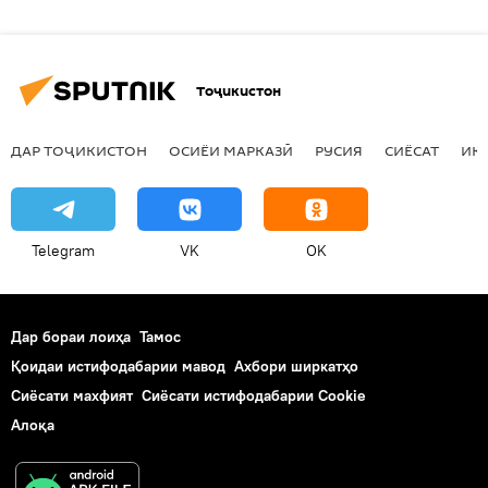
Тоҷикистон
ДАР ТОҶИКИСТОН
ОСИЁИ МАРКАЗӢ
РУСИЯ
СИЁСАТ
ИҚ
Telegram
VK
OK
Дар бораи лоиҳа
Тамос
Қоидаи истифодабарии мавод
Ахбори ширкатҳо
Сиёсати махфият
Сиёсати истифодабарии Cookie
Алоқа