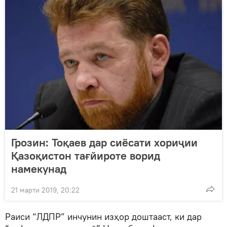
Грозин: Тоқаев дар сиёсати хориҷии
Қазоқистон тағйироте ворид
намекунад
21 марти 2019, 20:22
Раиси “ЛДПР” инчунин изҳор доштааст, ки дар