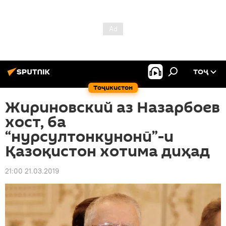
ТОҶ
Тоҷикистон
Жириновский аз Назарбоев
хост, ба
“нурсултонкунонӣ”-и
Қазоқистон хотима диҳад
21:00 21.03.2019