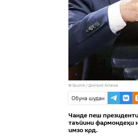
© Sputnik / Дмитрий Астахов
Обуна шудан
Чанде пеш президенти
таъйини фармондеҳи 
имзо крд.