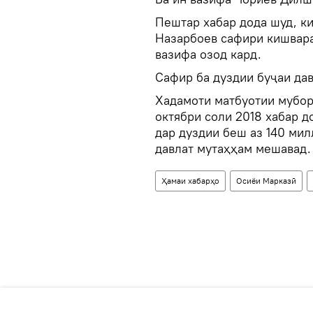
Пештар хабар дода шуд, к
Назарбоев сафири кишвара
вазифа озод кард.
Сафир ба дуздии буҷаи да
Хадамоти матбуотии мубор
октябри соли 2018 хабар д
дар дуздии беш аз 140 мил
давлат мутаҳҳам мешавад.
Ҳамаи хабарҳо
Осиёи Марказӣ