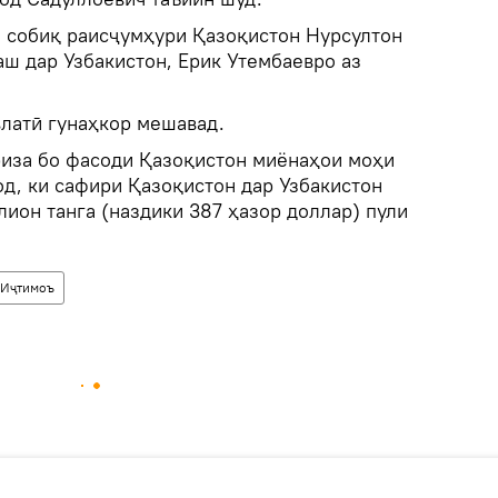
и собиқ раисҷумҳури Қазоқистон Нурсултон
ш дар Узбакистон, Ерик Утембаевро аз
влатӣ гунаҳкор мешавад.
иза бо фасоди Қазоқистон миёнаҳои моҳи
од, ки сафири Қазоқистон дар Узбакистон
лион танга (наздики 387 ҳазор доллар) пули
Иҷтимоъ