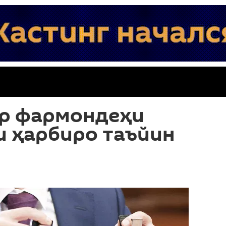
р фармондеҳи
и ҳарбиро таъйин