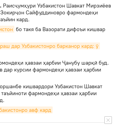
к.
Раисҷумҳури Узбакистон Шавкат Мирзиёев
к Зокирҷон Сайфуддиновро фармондеҳи
аъйин кард.
истон
бо такя ба Вазорати дифоъи кишвар
аш дар Узбакистонро барканор кард: ӯ 
рмондеҳи ҳавзаи ҳарбии Ҷанубу шарқӣ буд.
ов дар курсии фармондеҳи ҳавзаи ҳарбии
чоршанбе кишвардори Узбакистон Шавкат
 таъйиноти фармондеҳи ҳавзаи ҳарбии
д.
бакистонро авф кард