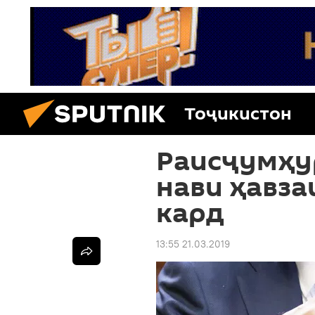
Тоҷикистон
Раисҷумҳу
нави ҳавза
кард
13:55 21.03.2019