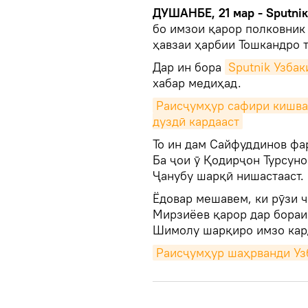
ДУШАНБЕ, 21 мар - Sputni
бо имзои қарор полковни
ҳавзаи ҳарбии Тошкандро т
Дар ин бора
Sputnik Узбак
хабар медиҳад.
Раисҷумҳур сафири кишвар
дуздӣ кардааст
То ин дам Сайфуддинов фа
Ба ҷои ӯ Қодирҷон Турсун
Ҷанубу шарқӣ нишастааст.
Ёдовар мешавем, ки рӯзи 
Мирзиёев қарор дар бораи
Шимолу шарқиро имзо кар
Раисҷумҳур шаҳрванди Уз