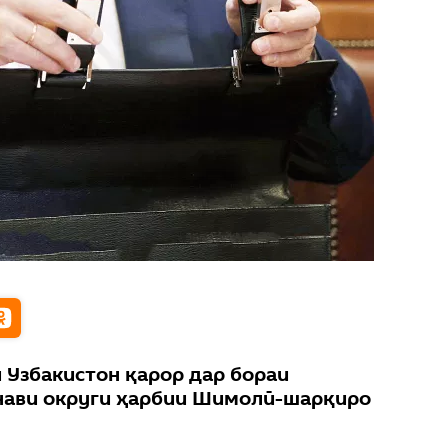
 Узбакистон қарор дар бораи
нави округи ҳарбии Шимолӣ-шарқиро