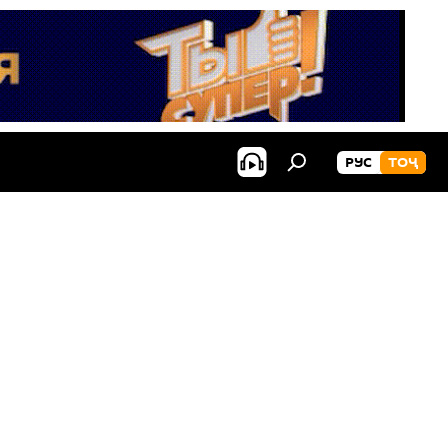
РУС
ТОҶ