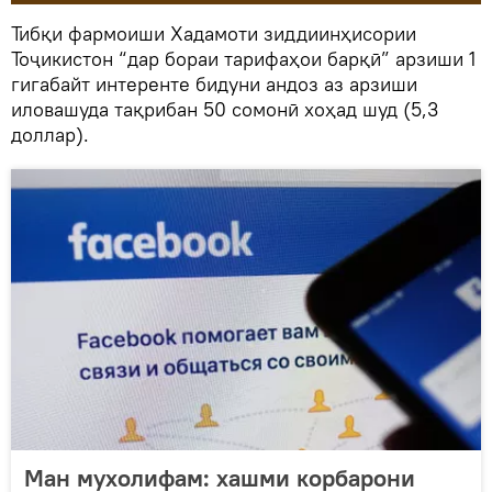
Тибқи фармоиши Хадамоти зиддиинҳисории
Тоҷикистон “дар бораи тарифаҳои барқӣ” арзиши 1
гигабайт интеренте бидуни андоз аз арзиши
иловашуда тақрибан 50 сомонӣ хоҳад шуд (5,3
доллар).
Ман мухолифам: хашми корбарони