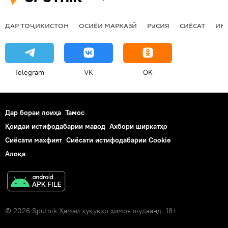
ДАР ТОҶИКИСТОН
ОСИЁИ МАРКАЗӢ
РУСИЯ
СИЁСАТ
ИҚ
Telegram
VK
OK
Дар бораи лоиҳа
Тамос
Қоидаи истифодабарии мавод
Ахбори ширкатҳо
Сиёсати махфият
Сиёсати истифодабарии Cookie
Алоқа
© 2026 Sputnik Ҳамаи ҳуқуқҳо ҳимоя шудаанд. 18+