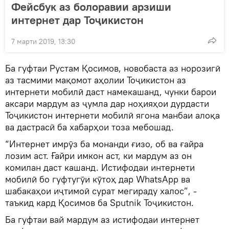
Фейсбук аз болоравии арзиши
интернет дар Тоҷикистон
7 марти 2019, 13:30
Ба гуфтаи Рустам Қосимов, новобаста аз норозигӣ
аз тасмими мақомот аҳолии Тоҷикистон аз
интернети мобилӣ даст намекашанд, чунки барои
аксари мардум аз ҷумла дар ноҳияҳои дурдасти
Тоҷикистон интернети мобилӣ ягона манбаи алоқа
ва дастрасӣ ба хабарҳои тоза мебошад.
“Интернет имрӯз ба монанди ғизо, об ва ғайра
лозим аст. Ғайри имкон аст, ки мардум аз он
комилан даст кашанд. Истифодаи интернети
мобилӣ бо гуфтугӯи кӯтоҳ дар WhatsАpp ва
шабакаҳои иҷтимоӣ сурат мегираду халос”, -
таъкид кард Қосимов ба Sputnik Тоҷикистон.
Ба гуфтаи вай мардум аз истифодаи интернет