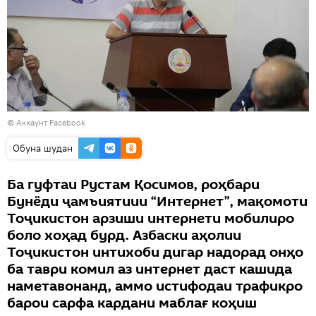
©
Аккаунт Facebook
Обуна шудан
Ба гуфтаи Рустам Қосимов, роҳбари
Бунёди ҷамъиятиии “Интернет”, мақомоти
Тоҷикистон арзиши интернети мобилиро
боло хоҳад бурд. Азбаски аҳолии
Тоҷикистон интихоби дигар надорад онҳо
ба таври комил аз интернет даст кашида
наметавонанд, аммо истифодаи трафикро
барои сарфа кардани маблағ коҳиш