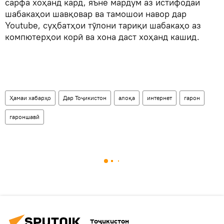
сарфа хоҳанд кард, яъне мардум аз истифодаи
шабакаҳои шавқовар ва тамошои навор дар
Youtube, суҳбатҳои тӯлони тариқи шабакаҳо аз
компютерҳои корӣ ва хона даст хоҳанд кашид.
Ҳамаи хабарҳо
Дар Тоҷикистон
алоқа
интернет
гарон
гароншавӣ
Тоҷикистон