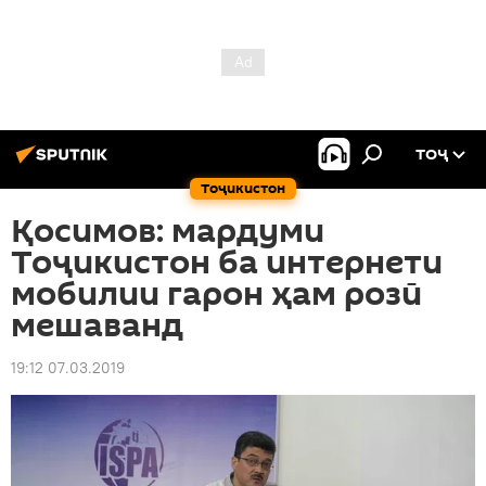
ТОҶ
Тоҷикистон
Қосимов: мардуми
Тоҷикистон ба интернети
мобилии гарон ҳам розӣ
мешаванд
19:12 07.03.2019