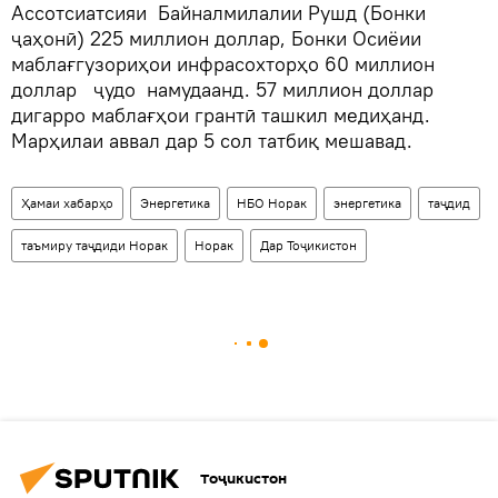
Ассотсиатсияи Байналмилалии Рушд (Бонки
ҷаҳонӣ) 225 миллион доллар, Бонки Осиёии
маблағгузориҳои инфрасохторҳо 60 миллион
доллар ҷудо намудаанд. 57 миллион доллар
дигарро маблағҳои грантӣ ташкил медиҳанд.
Марҳилаи аввал дар 5 сол татбиқ мешавад.
Ҳамаи хабарҳо
Энергетика
НБО Норак
энергетика
таҷдид
таъмиру таҷдиди Норак
Норак
Дар Тоҷикистон
Тоҷикистон