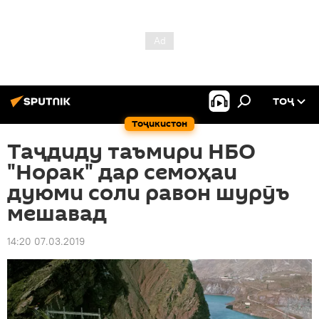
ТОҶ
Тоҷикистон
Таҷдиду таъмири НБО
"Норак" дар семоҳаи
дуюми соли равон шурӯъ
мешавад
14:20 07.03.2019