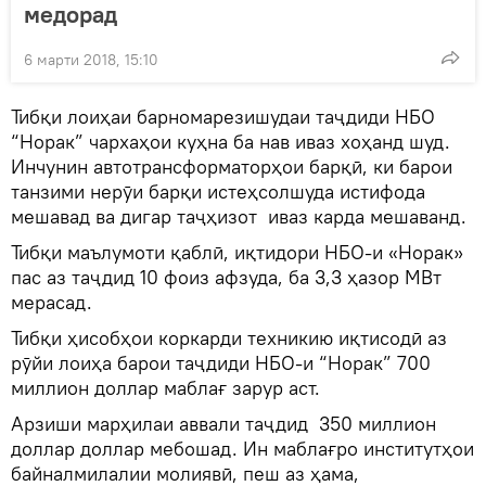
медорад
6 марти 2018, 15:10
Тибқи лоиҳаи барномарезишудаи таҷдиди НБО
“Норак” чархаҳои куҳна ба нав иваз хоҳанд шуд.
Инчунин автотрансформаторҳои барқӣ, ки барои
танзими нерӯи барқи истеҳсолшуда истифода
мешавад ва дигар таҷҳизот иваз карда мешаванд.
Тибқи маълумоти қаблӣ, иқтидори НБО-и «Норак»
пас аз таҷдид 10 фоиз афзуда, ба 3,3 ҳазор МВт
мерасад.
Тибқи ҳисобҳои коркарди техникию иқтисодӣ аз
рӯйи лоиҳа барои таҷдиди НБО-и “Норак” 700
миллион доллар маблағ зарур аст.
Арзиши марҳилаи аввали таҷдид 350 миллион
доллар доллар мебошад. Ин маблағро институтҳои
байналмилалии молиявӣ, пеш аз ҳама,