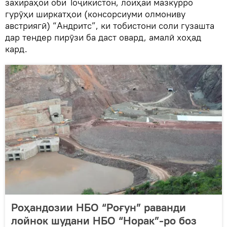
захираҳои оби Тоҷикистон, лоиҳаи мазкурро
гурӯҳи ширкатҳои (консорсиуми олмониву
австриягӣ) “Андритс”, ки тобистони соли гузашта
дар тендер пирӯзи ба даст овард, амалӣ хоҳад
кард.
Роҳандозии НБО “Роғун” раванди
лойнок шудани НБО “Норак”-ро боз