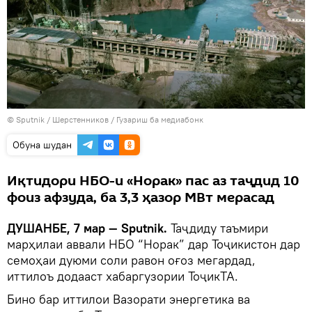
©
Sputnik
/ Шерстенников
/
Гузариш ба медиабонк
Обуна шудан
Иқтидори НБО-и «Норак» пас аз таҷдид 10
фоиз афзуда, ба 3,3 ҳазор МВт мерасад
ДУШАНБЕ, 7 мар — Sputnik.
Таҷдиду таъмири
марҳилаи аввали НБО “Норак” дар Тоҷикистон дар
семоҳаи дуюми соли равон оғоз мегардад,
иттилоъ додааст хабаргузории ТоҷикТА.
Бино бар иттилои Вазорати энергетика ва