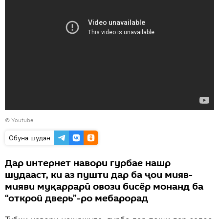
©
Youtube
Обуна шудан
Дар интернет навори гурбае нашр
шудааст, ки аз пушти дар ба ҷои мияв-
мияви муқаррарӣ овози бисёр монанд ба
“открой дверь”-ро мебарорад