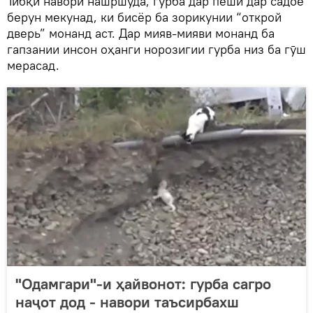
Тибқи навори нашршуда, гурба дар пеши дар садое
берун мекунад, ки бисёр ба зорикунии “открой
дверь” монанд аст. Дар мияв-мияви монанд ба
гапзании инсон оҳанги норозигии гурба низ ба гӯш
мерасад.
"Одамгари"-и ҳайвонот: гурба сагро
наҷот дод - навори таъсирбахш