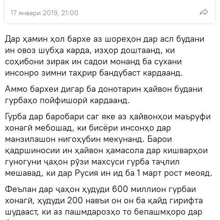
17 январи 2019, 21:00
Дар ҳамин ҳол бархе аз шореҳон дар асл будани
ин овоз шубҳа карда, изҳор доштаанд, ки
соҳибони зирак ин садои монанд ба сухани
инсонро зимни таҳрир бандубаст кардаанд.
Аммо бархеи дигар ба донотарин ҳайвон будани
гурбаҳо пойфишорӣ кардаанд.
Гурба дар баробари саг яке аз ҳайвонҳои маъруфи
хонагӣ мебошад, ки бисёри инсонҳо дар
манзилашон нигоҳубин мекунанд. Барои
қадршиносии ин ҳайвон ҳамасола дар кишварҳои
гуногуни ҷаҳон рӯзи махсуси гурба таҷлил
мешавад, ки дар Русия ин ид ба 1 март рост меояд.
Феълан дар ҷаҳон ҳудуди 600 миллион гурбаи
хонагӣ, ҳудуди 200 навъи он он ба қайд гирифта
шудааст, ки аз пашмдарозҳо то бепашмҳоро дар