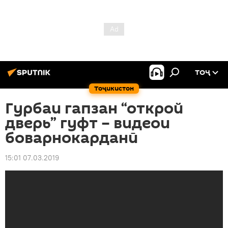
ТОҶ
Тоҷикистон
Гурбаи гапзан “открой
дверь” гуфт – видеои
боварнокарданӣ
15:01 07.03.2019