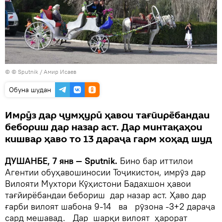
© © Sputnik / Амир Исаев
Обуна шудан
Имрӯз дар ҷумҳурӣ ҳавои тағйирёбандаи
бебориш дар назар аст. Дар минтақаҳои
кишвар ҳаво то 13 дараҷа гарм хоҳад шуд
ДУШАНБЕ, 7 янв — Sputnik.
Бино бар иттилои
Агентии обуҳавошиносии Тоҷикистон, имрӯз дар
Вилояти Мухтори Кӯҳистони Бадахшон ҳавои
тағйирёбандаи бебориш дар назар аст. Ҳаво дар
ғарби вилоят шабона 9-14 ва рӯзона -3+2 дараҷа
сард мешавад. Дар шарқи вилоят ҳарорат