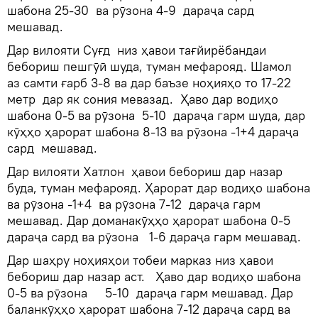
шабона 25-30 ва рӯзона 4-9 дараҷа сард
мешавад.
Дар вилояти Суғд низ ҳавои тағйирёбандаи
бебориш пешгӯӣ шуда, туман мефарояд. Шамол
аз самти ғарб 3-8 ва дар баъзе ноҳияҳо то 17-22
метр дар як сония мевазад. Ҳаво дар водиҳо
шабона 0-5 ва рӯзона 5-10 дараҷа гарм шуда, дар
кӯҳҳо ҳарорат шабона 8-13 ва рӯзона -1+4 дараҷа
сард мешавад.
Дар вилояти Хатлон ҳавои бебориш дар назар
буда, туман мефарояд. Ҳарорат дар водиҳо шабона
ва рӯзона -1+4 ва рӯзона 7-12 дараҷа гарм
мешавад. Дар доманакӯҳҳо ҳарорат шабона 0-5
дараҷа сард ва рӯзона 1-6 дараҷа гарм мешавад.
Дар шаҳру ноҳияҳои тобеи марказ низ ҳавои
бебориш дар назар аст. Ҳаво дар водиҳо шабона
0-5 ва рӯзона 5-10 дараҷа гарм мешавад. Дар
баланкӯҳҳо ҳарорат шабона 7-12 дараҷа сард ва