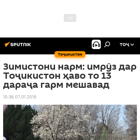
ТОҶ
Тоҷикистон
Зимистони нарм: имрӯз дар
Тоҷикистон ҳаво то 13
дараҷа гарм мешавад
10:36 07.01.2019