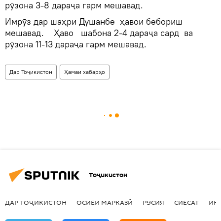
рӯзона 3-8 дараҷа гарм мешавад.
Имрӯз дар шаҳри Душанбе ҳавои бебориш
мешавад. Ҳаво шабона 2-4 дараҷа сард ва
рӯзона 11-13 дараҷа гарм мешавад.
Дар Тоҷикистон
Ҳамаи хабарҳо
Тоҷикистон
ДАР ТОҶИКИСТОН
ОСИЁИ МАРКАЗӢ
РУСИЯ
СИЁСАТ
ИҚ