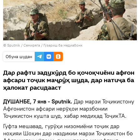
©
Sputnik
/ Семиряга
/
Гузариш ба медиабонк
Обуна шудан
Дар рафти задухӯрд бо қочоқчиёни афғон
афсари тоҷик маҷрӯҳ шуда, дар натиҷа ба
ҳалокат расидааст
ДУШАНБЕ, 7 янв - Sputnik.
Дар марзи Тоҷикистону
Афғонистон афсари нерӯҳои марзбонии
Тоҷикистон кушта шуд, хабар медиҳад ТоҷикТА.
Гуфта мешавад, гурӯҳи низомиёни тоҷик дар
ноҳияи Шоҳин дар наздикии марзи Тоҷикистон бо