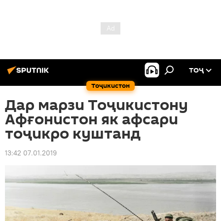
ТОҶ
Тоҷикистон
Дар марзи Тоҷикистону
Афғонистон як афсари
тоҷикро куштанд
13:42 07.01.2019