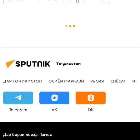
Тоҷикистон
ДАР ТОҶИКИСТОН
ОСИЁИ МАРКАЗӢ
РУСИЯ
СИЁСАТ
ИҚ
Telegram
VK
OK
Дар бораи лоиҳа
Тамос