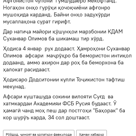
Афғонистон чӯпони гумшудаеро мекофтанд.
Ногаҳон онҳо гурӯҳи қочоқчиёни афғонро
мушоҳида карданд. Байни онҳо задухӯрди
мусаллаҳона сурат гирифт.
Дар натиҷа майори қӯшунҳои марзбонии КДАМ
Суханвар Олимов ба шикамаш тир хӯрд.
Ҳодиса 4 январ рух додааст. Ҳамроҳони Суханвар
Олимов афсари маҷрӯҳро ба бемористон интиқол
додаанд, аммо ахирон дар роҳ ба беморхона ба
ҳалокат расидааст.
Ҳодисаро Додситонии кулли Тоҷикистон тафтиш
мекунад.
Афсари кушташуда сокини вилояти Суғд ва
хатмкардаи Академияи ФСБ Русия будааст. Ӯ
ҳамагӣ чанд моҳ пеш дар постгоҳи "Баҳорак" ба
кор шурӯъ карда, 34 сол доштааст.
Рӯйдод, ҷиноят ва ҳолатҳои фавқулода
Ҳамаи хабарҳо