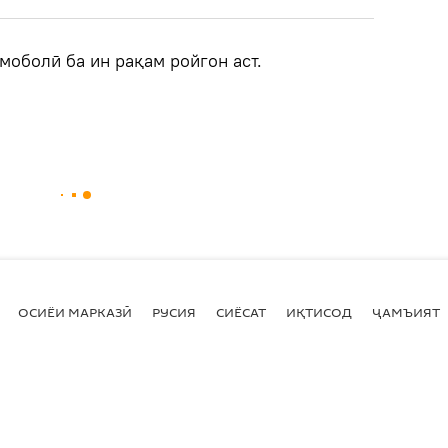
моболӣ ба ин рақам ройгон аст.
ОСИЁИ МАРКАЗӢ
РУСИЯ
СИЁСАТ
ИҚТИСОД
ҶАМЪИЯТ