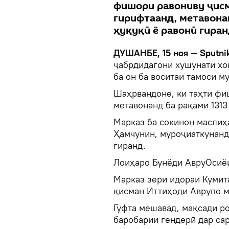
фишори равониву ҷис
гирифтаанд, метавонан
ҳуқуқӣ ё равонӣ гира
ДУШАНБЕ, 15 ноя — Sputnik
ҷабрдидагони хушунати хо
ба он ба воситаи тамоси м
Шаҳрвандоне, ки таҳти фи
метавонанд ба рақами 1313 
Марказ ба сокинон маслиҳ
Ҳамчунин, муроҷиаткунанд
гиранд.
Лоиҳаро Бунёди АвруОсиё
Марказ зери идораи Кумита
қисман Иттиҳоди Аврупо м
Гуфта мешавад, мақсади ро
баробарии гендерӣ дар сар