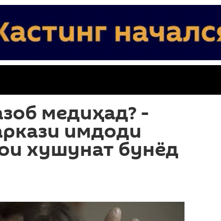
зоб медиҳад? -
маркази имдоди
ои хушунат бунёд