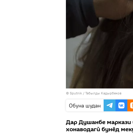
©
Sputnik
/ Табылды Кадырбеков
Обуна шудан
Дар Душанбе маркази
хонаводагӣ бунёд мек