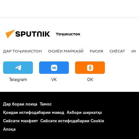
Тоҷикистон
ДАР ТОҶИКИСТОН
ОСИЁИ МАРКАЗӢ
РУСИЯ
СИЁСАТ
ИҚ
Telegram
VK
OK
Дар бораи лоиҳа
Тамос
Қоидаи истифодабарии мавод
Ахбори ширкатҳо
Сиёсати махфият
Сиёсати истифодабарии Cookie
Алоқа