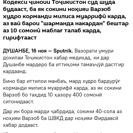
Кодекси ҷиноии Тоҷикистон суд шуда
будааст, ба як сокини ноҳияи Варзоб
худро корманди милиса муаррифӣ карда,
аз вай барои "шарманда накардан" бештар
аз 10 сомонӣ маблағ талаб карда,
гирифтааст
ДУШАНБЕ, 16 ноя — Sputnik.
Вазорати умури
дохилаи Тоҷикистон хабар медиҳад, ки дар
Душанбе мардеро ба иттиҳоми тамаъҷӯӣ дастгир
кардаанд.
Бино бар иттилои манбаъ, мард худро бардурӯғ
корманди милиса муаррифӣ карда, аз як сокини
Варзоб бо таҳдид 10 ҳазору 400 сомонӣ
ситонидааст.
Дар ин бора марди ҷабрдида, сокини 40-сола аз
ноҳияи Варзоб ба ШВКД дар ноҳияи Фирдавсӣ
хабар додааст.