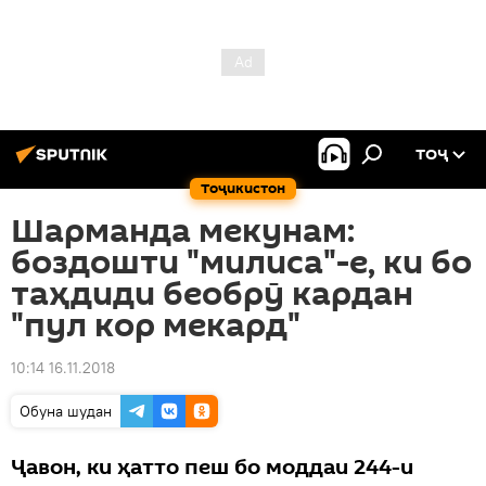
ТОҶ
Тоҷикистон
Шарманда мекунам:
боздошти "милиса"-е, ки бо
таҳдиди беобрӯ кардан
"пул кор мекард"
10:14 16.11.2018
Обуна шудан
Ҷавон, ки ҳатто пеш бо моддаи 244-и