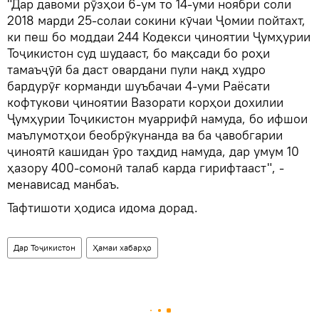
"Дар давоми рӯзҳои 6-ум то 14-уми ноябри соли
2018 марди 25-солаи сокини кӯчаи Ҷомии пойтахт,
ки пеш бо моддаи 244 Кодекси ҷиноятии Ҷумҳурии
Тоҷикистон суд шудааст, бо мақсади бо роҳи
тамаъҷӯӣ ба даст овардани пули нақд худро
бардурӯғ корманди шуъбачаи 4-уми Раёсати
кофтукови ҷиноятии Вазорати корҳои дохилии
Ҷумҳурии Тоҷикистон муаррифӣ намуда, бо ифшои
маълумотҳои беобрӯкунанда ва ба ҷавобгарии
ҷиноятӣ кашидан ӯро таҳдид намуда, дар умум 10
ҳазору 400-сомонӣ талаб карда гирифтааст", -
менависад манбаъ.
Тафтишоти ҳодиса идома дорад.
Дар Тоҷикистон
Ҳамаи хабарҳо