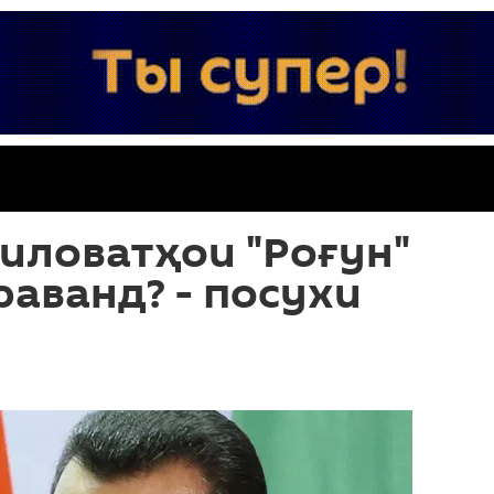
иловатҳои "Роғун"
раванд? - посухи