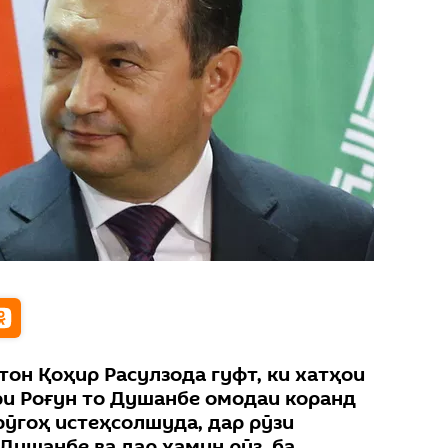
он Қоҳир Расулзода гуфт, ки хатҳои
ри Роғун то Душанбе омодаи коранд
рӯгоҳ истеҳсолшуда, дар рӯзи
 Душанбе ва дар ҳамин рӯз, ба