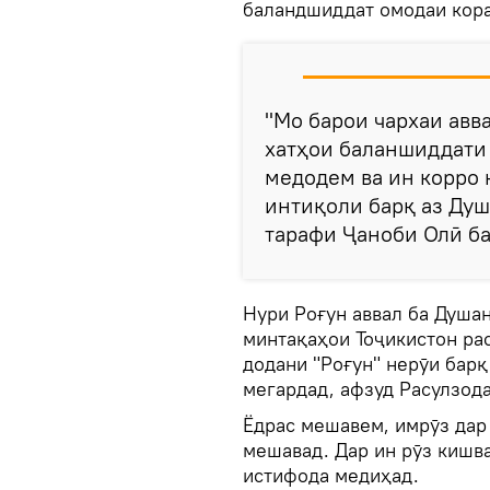
баландшиддат омодаи кор
"Мо барои чархаи авв
хатҳои баланшиддати 
медодем ва ин корро
интиқоли барқ аз Душ
тарафи Ҷаноби Олӣ ба
Нури Роғун аввал ба Душан
минтақаҳои Тоҷикистон ра
додани "Роғун" нерӯи барқ
мегардад, афзуд Расулзода
Ёдрас мешавем, имрӯз дар
мешавад. Дар ин рӯз кишва
истифода медиҳад.