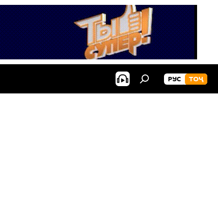
РУС
ТОҶ