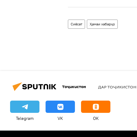
Сиёсат
Ҳамаи хабарҳо
Тоҷикистон
ДАР ТОҶИКИСТОН
Telegram
VK
OK