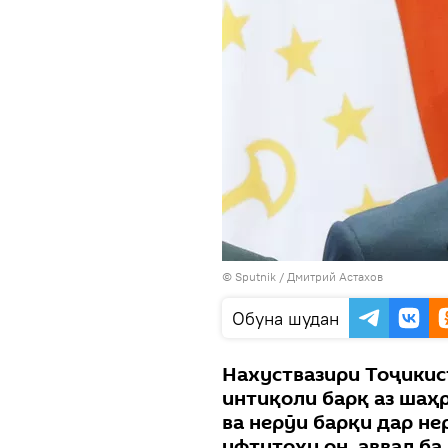
©
Sputnik
/ Дмитрий Астахов
Обуна шудан
Нахуствазири Тоҷикист
интиқоли барқ аз шаҳ
ва нерӯи барқи дар не
ифтитоҳи он, аввал ба