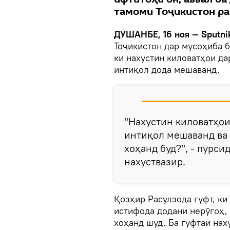
тамоми Тоҷикистон р
ДУШАНБЕ, 16 ноя — Sputni
Тоҷикистон дар мусоҳиба б
ки нахустин киловатҳои да
интиқол дода мешаванд.
"Нахустин киловатҳои
интиқол мешаванд ва 
хоҳанд буд?", - пурс
нахуствазир.
Қозҳир Расулзода гуфт, ки
истифода додани нерӯгоҳ,
хоҳанд шуд. Ба гуфтаи нах