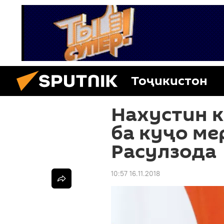
Тоҷикистон
Нахустин к
ба куҷо ме
Расулзода
10:57 16.11.2018