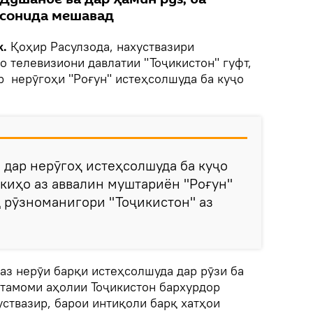
асонида мешавад
k.
Қоҳир Расулзода, нахуствазири
о телевизиони давлатии "Тоҷикистон" гуфт,
р нерӯгоҳи "Роғун" истеҳсолшуда ба куҷо
 дар нерӯгоҳ истеҳсолшуда ба куҷо
киҳо аз аввалин муштариён "Роғун"
ид рӯзноманигори "Тоҷикистон" аз
 аз нерӯи барқи истеҳсолшуда дар рӯзи ба
 тамоми аҳолии Тоҷикистон бархурдор
уствазир, барои интиқоли барқ хатҳои