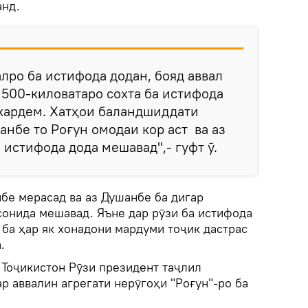
анд.
алро ба истифода додан, бояд аввал
500-киловатаро сохта ба истифода
 кардем. Хатҳои баландшиддати
анбе то Роғун омодаи кор аст ва аз
 истифода дода мешавад",- гуфт ӯ.
бе мерасад ва аз Душанбе ба дигар
сонида мешавад. Яъне дар рӯзи ба истифода
 ба ҳар як хонадони мардуми тоҷик дастрас
.
 Тоҷикистон Рӯзи президент таҷлил
р аввалин агрегати нерӯгоҳи "Роғун"-ро ба