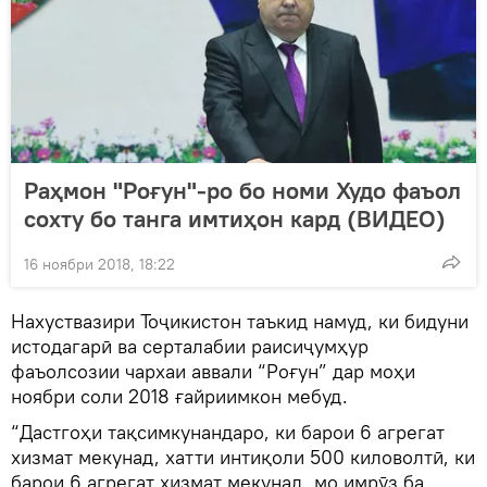
Раҳмон "Роғун"-ро бо номи Худо фаъол
сохту бо танга имтиҳон кард (ВИДЕО)
16 ноябри 2018, 18:22
Нахуствазири Тоҷикистон таъкид намуд, ки бидуни
истодагарӣ ва серталабии раисиҷумҳур
фаъолсозии чархаи аввали “Роғун” дар моҳи
ноябри соли 2018 ғайриимкон мебуд.
“Дастгоҳи тақсимкунандаро, ки барои 6 агрегат
хизмат мекунад, хатти интиқоли 500 киловолтӣ, ки
барои 6 агрегат хизмат мекунад, мо имрӯз ба