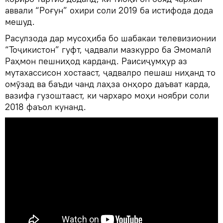
аввали “Роғун” охири соли 2019 ба истифода дода
мешуд.
Расулзода дар мусоҳиба бо шабакаи телевизионии
“Тоҷикистон” гуфт, ҷадвали мазкурро ба Эмомалӣ
Раҳмон пешниҳод карданд. Раисиҷумҳур аз
мутахассисон хостааст, ҷадвалро пешаш ниҳанд то
омӯзад ва баъди чанд лаҳза онҳоро даъват карда,
вазифа гузоштааст, ки чархаро моҳи ноябри соли
2018 фаъол кунанд.