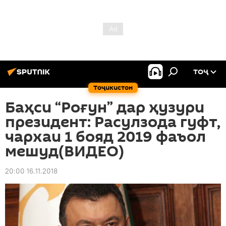
ТОҶ
Тоҷикистон
Баҳси “Роғун” дар ҳузури
президент: Расулзода гуфт,
чархаи 1 бояд 2019 фаъол
мешуд(ВИДЕО)
20:00 16.11.2018