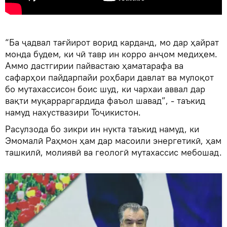
“Ба ҷадвал тағйирот ворид карданд, мо дар ҳайрат
монда будем, ки чӣ тавр ин корро анҷом медиҳем.
Аммо дастгирии пайвастаю ҳаматарафа ва
сафарҳои пайдарпайи роҳбари давлат ва мулоқот
бо мутахассисон боис шуд, ки чархаи аввал дар
вақти муқарраргардида фаъол шавад”, - таъкид
намуд нахуствазири Тоҷикистон.
Расулзода бо зикри ин нукта таъкид намуд, ки
Эмомалӣ Раҳмон ҳам дар масоили энергетикӣ, ҳам
ташкилӣ, молиявӣ ва геологӣ мутахассис мебошад.