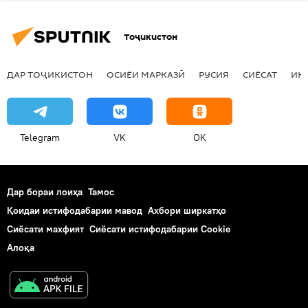
Тоҷикистон
ДАР ТОҶИКИСТОН
ОСИЁИ МАРКАЗӢ
РУСИЯ
СИЁСАТ
ИҚ
Telegram
VK
OK
Дар бораи лоиҳа
Тамос
Қоидаи истифодабарии мавод
Ахбори ширкатҳо
Сиёсати махфият
Сиёсати истифодабарии Cookie
Алоқа