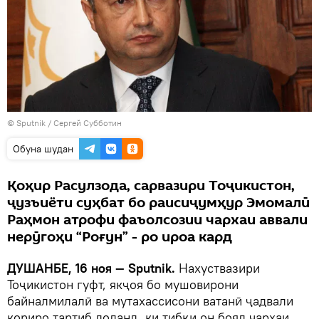
©
Sputnik
/ Сергей Субботин
Обуна шудан
Қоҳир Расулзода, сарвазири Тоҷикистон,
ҷузъиёти суҳбат бо раисиҷумҳур Эмомалӣ
Раҳмон атрофи фаъолсозии чархаи аввали
нерӯгоҳи “Роғун” - ро ироа кард
ДУШАНБЕ, 16 ноя — Sputnik.
Нахуствазири
Тоҷикистон гуфт, якҷоя бо мушовирони
байналмилалӣ ва мутахассисони ватанӣ ҷадвали
кориро тартиб доданд, ки тибқи он бояд чархаи