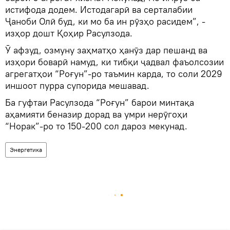
истифода додем. Истодагарӣ ва серталабии
Ҷаноби Олӣ буд, ки мо ба ин рӯзҳо расидем”, -
изҳор дошт Қоҳир Расулзода.
Ӯ афзуд, озмуну заҳматҳо ҳанӯз дар пешанд ва
изҳори боварӣ намуд, ки тибқи ҷадвал фаъолсозии
агрегатҳои “Роғун”-ро таъмин карда, то соли 2029
иншоот пурра супорида мешавад.
Ба гуфтаи Расулзода “Роғун” барои минтақа
аҳамияти беназир дорад ва умри нерӯгоҳи
“Норак”-ро то 150-200 сол дароз мекунад.
Энергетика