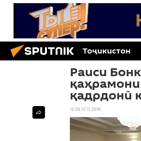
Тоҷикистон
Раиси Бон
қаҳрамони
қадрдонӣ 
12:56 12.11.2018