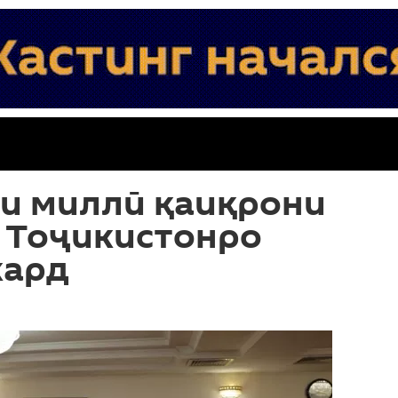
ки миллӣ қаиқрони
 Тоҷикистонро
кард