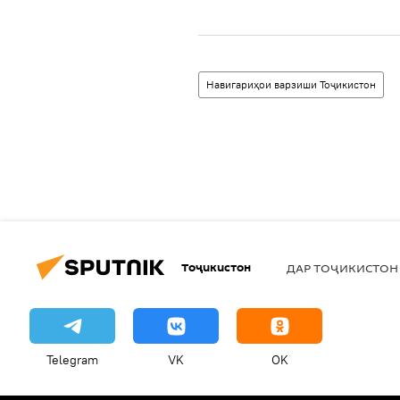
Навигариҳои варзиши Тоҷикистон
Тоҷикистон
ДАР ТОҶИКИСТОН
Telegram
VK
OK