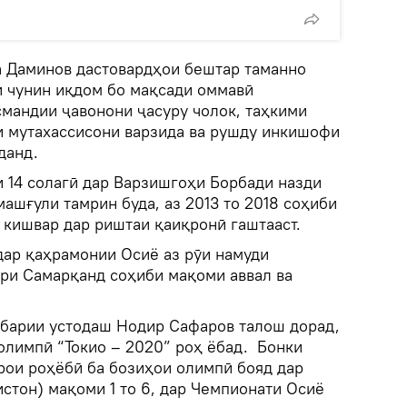
 Даминов дастовардҳои бештар таманно
ки чунин иқдом бо мақсади оммавӣ
смандии ҷавонони ҷасуру чолок, таҳкими
яи мутахассисони варзида ва рушду инкишофи
данд.
 14 солагӣ дар Варзишгоҳи Борбади назди
ашғули тамрин буда, аз 2013 то 2018 соҳиби
 кишвар дар риштаи қаиқронӣ гаштааст.
ар қаҳрамонии Осиё аз рӯи намуди
ҳри Самарқанд соҳиби мақоми аввал ва
барии устодаш Нодир Сафаров талош дорад,
олимпӣ “Токио – 2020” роҳ ёбад. Бонки
рои роҳёбӣ ба бозиҳои олимпӣ бояд дар
стон) мақоми 1 то 6, дар Чемпионати Осиё