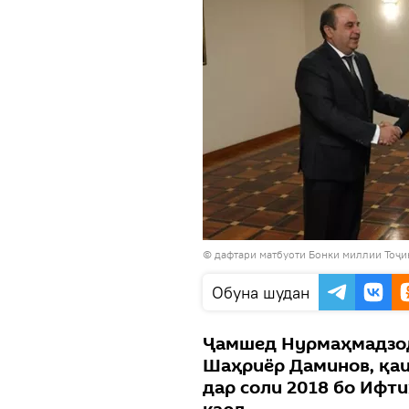
© дафтари матбуоти Бонки миллии Тоҷи
Обуна шудан
Ҷамшед Нурмаҳмадзод
Шаҳриёр Даминов, қа
дар соли 2018 бо Ифт