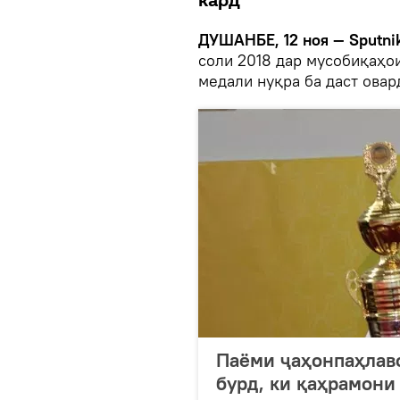
кард
ДУШАНБЕ, 12 ноя — Sputnik
соли 2018 дар мусобиқаҳо
медали нуқра ба даст овар
Паёми ҷаҳонпаҳлаво
бурд, ки қаҳрамони