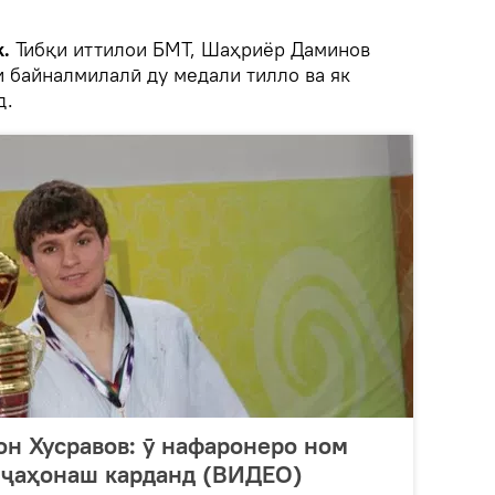
.
Тибқи иттилои БМТ, Шаҳриёр Даминов
и байналмилалӣ ду медали тилло ва як
д.
н Хусравов: ӯ нафаронеро ном
 ҷаҳонаш карданд (ВИДЕО)