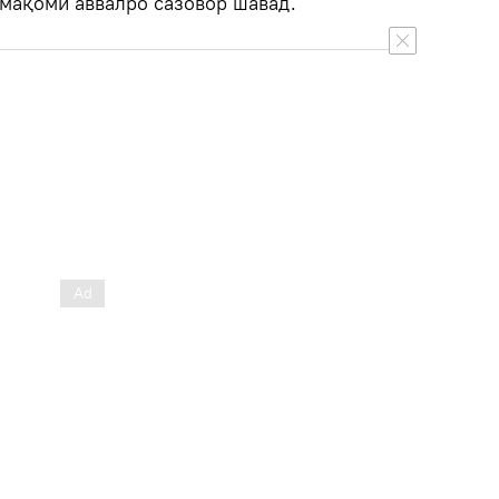
 мақоми аввалро сазовор шавад.