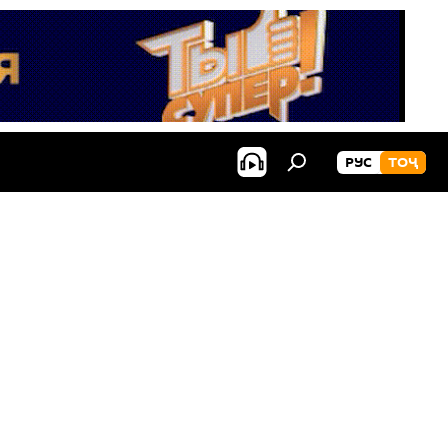
РУС
ТОҶ