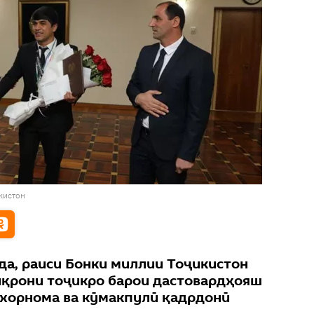
кистон
а, раиси Бонки миллии Тоҷикистон
иқрони тоҷикро барои дастовардҳояш
ихорнома ва кӯмакпулӣ қадрдонӣ