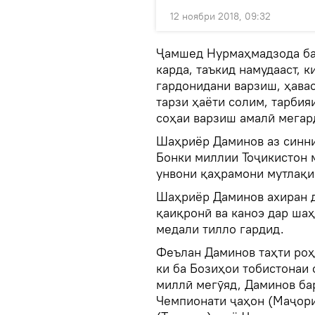
12 ноябри 2018, 09:32
Ҷамшед Нурмаҳмадзода ба
карда, таъкид намудааст, 
гардонидани варзиш, ҳава
тарзи ҳаёти солим, тарби
соҳаи варзиш амалӣ мегар
Шаҳриёр Даминов аз синни
Бонки миллии Тоҷикистон м
унвони қаҳрамони мутлақи
Шаҳриёр Даминов ахиран д
қаиқронӣ ва каноэ дар ша
медали тилло гардид.
Феълан Даминов таҳти роҳ
ки ба Бозиҳои тобистонаи 
миллӣ мегӯяд, Даминов ба
Чемпионати ҷаҳон (Маҷори