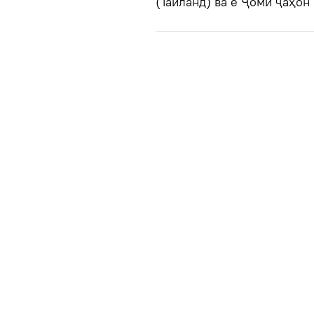
(Таиланд) ва ё Ҷоми ҷаҳон