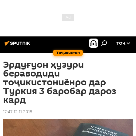
ТОҶ
Тоҷикистон
Эрдуғуон ҳузури
бераводиди
тоҷикистониёнро дар
Туркия 3 баробар дароз
кард
17:47 12.11.2018