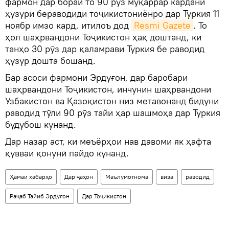
фармон дар бораи то 90 рӯз муқаррар кардани
ҳузури бераводиди тоҷикистониёнро дар Туркия 11
ноябр имзо кард, итилоъ дод
Resmi Gazete
. То
ҳол шаҳрвандони Тоҷикистон ҳақ доштанд, ки
танҳо 30 рӯз дар қаламрави Туркия бе раводид
ҳузур дошта бошанд.
Бар асоси фармони Эрдуғон, дар баробари
шаҳрвандони Тоҷикистон, инчунин шаҳрвандони
Узбакистон ва Қазоқистон низ метавонанд бидуни
раводид тӯли 90 рӯз тайи ҳар шашмоҳа дар Туркия
будубош кунанд.
Дар назар аст, ки меъёрҳои нав давоми як ҳафта
қувваи қонунӣ пайдо кунанд.
Ҳамаи хабарҳо
Дар ҷаҳон
Маълумотнома
виза
раводид
Раҷаб Тайиб Эрдуғон
Дар Тоҷикистон