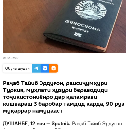
©
Sputnik
Обуна шудан
Раҷаб Тайиб Эрдуғон, раисиҷумҳури
Туркия, муҳлати ҳузури бераводиди
тоҷикистониёнро дар қаламрави
кишвараш 3 баробар тамдид карда, 90 рӯз
муқаррар намудааст
ДУШАНБЕ, 12 ноя — Sputnik.
Раҷаб Тайиб Эрдуғон