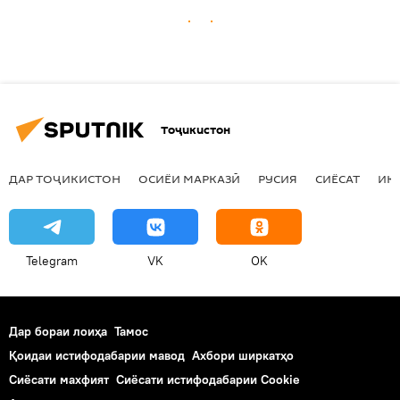
Тоҷикистон
ДАР ТОҶИКИСТОН
ОСИЁИ МАРКАЗӢ
РУСИЯ
СИЁСАТ
ИҚ
Telegram
VK
OK
Дар бораи лоиҳа
Тамос
Қоидаи истифодабарии мавод
Ахбори ширкатҳо
Сиёсати махфият
Сиёсати истифодабарии Cookie