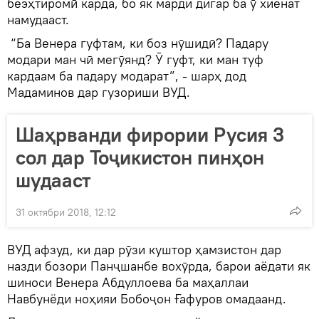
беэҳтиромӣ карда, бо як марди дигар ба ӯ хиёнат
намудааст.
“Ба Венера гуфтам, ки боз нӯшидӣ? Падару
модари ман чӣ мегӯянд? Ӯ гуфт, ки ман туф
кардаам ба падару модарат”, - шарҳ дод
Мадаминов дар гузориши ВУД.
Шаҳрванди фирории Русия 3
сол дар Тоҷикистон пинҳон
шудааст
31 октябри 2018, 12:12
ВУД афзуд, ки дар рӯзи куштор ҳамзистон дар
назди бозори Панҷшанбе вохӯрда, барои аёдати як
шиноси Венера Абдуллоева ба маҳаллаи
Навбунёди ноҳияи Бобоҷон Ғафуров омадаанд.