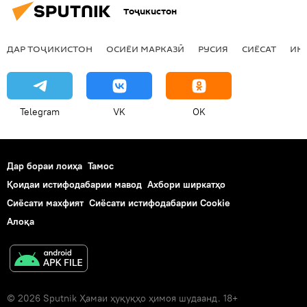
Тоҷикистон
ДАР ТОҶИКИСТОН
ОСИЁИ МАРКАЗӢ
РУСИЯ
СИЁСАТ
ИҚ
Telegram
VK
OK
Дар бораи лоиҳа
Тамос
Қоидаи истифодабарии мавод
Ахбори ширкатҳо
Сиёсати махфият
Сиёсати истифодабарии Cookie
Алоқа
© 2026 Sputnik Ҳамаи ҳуқуқҳо ҳимоя шудаанд. 18+