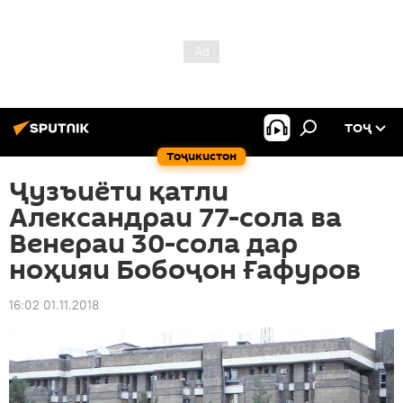
ТОҶ
Тоҷикистон
Ҷузъиёти қатли
Александраи 77-сола ва
Венераи 30-сола дар
ноҳияи Бобоҷон Ғафуров
16:02 01.11.2018