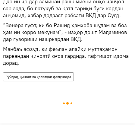
Дар ин ҷо дар заминаи рашк миёни онҳо ҷанҷол
сар зада, бо латукӯб ва қатл тариқи буғӣ кардан
анҷомид, хабар додааст раёсати ВКД дар Суғд.
“Венера гуфт, ки бо Рашид ҳамхоба шудам ва боз
ҳам ин корро мекунам”, - изҳор дошт Мадаминов
дар гузориши нашркардаи ВКД.
Манбаъ афзуд, ки феълан алайҳи муттаҳамон
парвандаи ҷиноятӣ оғоз гардида, тафтишот идома
дорад.
Рӯйдод, ҷиноят ва ҳолатҳои фавқулода