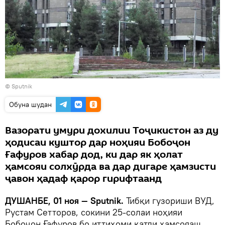
© Sputnik
Обуна шудан
Вазорати умури дохилии Тоҷикистон аз ду
ҳодисаи куштор дар ноҳияи Бобоҷон
Ғафуров хабар дод, ки дар як ҳолат
ҳамсояи солхӯрда ва дар дигаре ҳамзисти
ҷавон ҳадаф қарор гирифтаанд
ДУШАНБЕ, 01 ноя — Sputnik.
Тибқи гузориши ВУД,
Рустам Сетторов, сокини 25-солаи ноҳияи
Бобоҷон Ғафуров бо иттиҳоми қатли ҳамсояаш