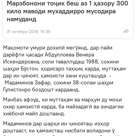
Марзбонони тоҷик беш аз 1 ҳазору 300
кило маводи мухаддирро мусодира
намуданд
31 октябри 2018, 16:35
Мақомоти умури дохилӣ мегӯянд, дар пайи
дарёфти ҷасади Абдуллоева Венера
Искендеровна, соли таваллудаш 1988, сокини
шаҳри Бӯстон, ҳодисаро таҳқиқ карда, муттаҳам
дар ин ҷиноят, ҳамзисти зани кушташуда -
Мадаминов Зафар, сокини 38-солаи шаҳри
Гулистонро боздошт кардаанд.
Манбаъ афзуд, ки муттаҳам ва марҳум ду моҳи
охир ҳамзистӣ карда, ба майзадагӣ ва зиндагии
хиёбонӣ майл доштаанд.
Мадаминов дар шарҳи ин ҷинояташ изҳор
доштааст, ки ҳамзисташ нисбати волидони ӯ