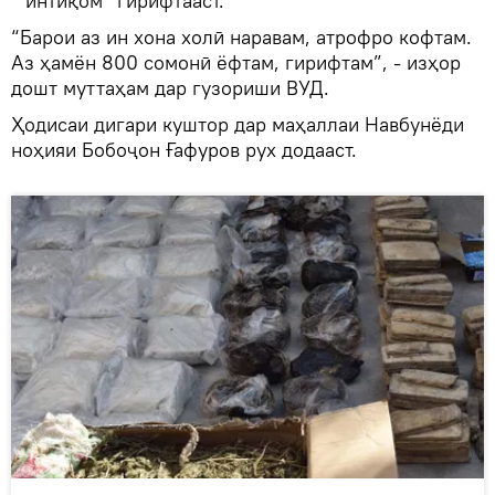
“интиқом” гирифтааст.
“Барои аз ин хона холӣ наравам, атрофро кофтам.
Аз ҳамён 800 сомонӣ ёфтам, гирифтам”, - изҳор
дошт муттаҳам дар гузориши ВУД.
Ҳодисаи дигари куштор дар маҳаллаи Навбунёди
ноҳияи Бобоҷон Ғафуров рух додааст.