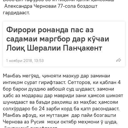
Александра Черноваи 77-сола боздошт
гардидааст.
Фирори ронанда пас аз
садамаи маргбор дар кӯчаи
Лоиқ Шералии Панҷакент
1 ноябри 2018, 13:53
Манбаъ мегӯяд, ҷинояти мазкур дар заминаи
интиқом сурат гирифтааст. Сетторов, ки қаблан 4
бор барои дуздию авбошӣ суд шудааст, замони
ҳабс аз модараш дар мавриди зани ҳамсоя шикоят
шунидааст ва баъди раҳоияш аз маҳбас ҳамсояи
солхӯрдаро бо 24 зарби корд ба қатл расондааст.
Манбаъ афзуд, ки муттаҳам дар пайи бозгашти
Чернова аз Русия моҳи октябр меҳмони ӯ шуда,