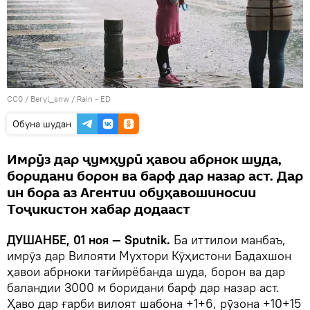
CC0
/
Beryl_snw
/
Rain - ED
Обуна шудан
Имрӯз дар ҷумҳурӣ ҳавои абрнок шуда,
боридани борон ва барф дар назар аст. Дар
ин бора аз Агентии обуҳавошиносии
Тоҷикистон хабар додааст
ДУШАНБЕ, 01 ноя — Sputnik.
Ба иттилои манбаъ,
имрӯз дар Вилояти Мухтори Кӯҳистони Бадахшон
ҳавои абрноки тағйирёбанда шуда, борон ва дар
баландии 3000 м боридани барф дар назар аст.
Ҳаво дар ғарби вилоят шабона +1+6, рӯзона +10+15