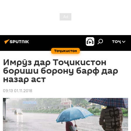
ТОҶ
Тоҷикистон
Имрӯз дар Тоҷикистон
бориши борону барф дар
назар аст
09:13 01.11.2018