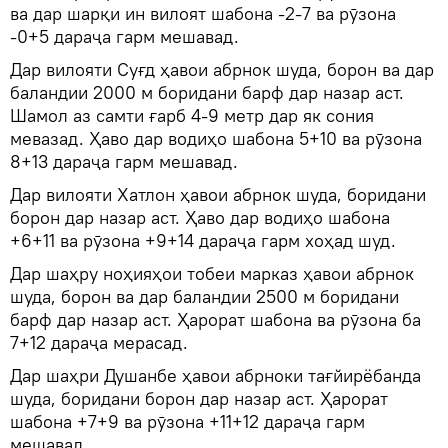
ва дар шарқи ин вилоят шабона -2-7 ва рӯзона
-0+5 дараҷа гарм мешавад.
Дар вилояти Суғд ҳавои абрнок шуда, борон ва дар
баландии 2000 м боридани барф дар назар аст.
Шамол аз самти ғарб 4-9 метр дар як сония
мевазад. Ҳаво дар водиҳо шабона 5+10 ва рӯзона
8+13 дараҷа гарм мешавад.
Дар вилояти Хатлон ҳавои абрнок шуда, боридани
борон дар назар аст. Ҳаво дар водиҳо шабона
+6+11 ва рӯзона +9+14 дараҷа гарм хоҳад шуд.
Дар шаҳру ноҳияҳои тобеи марказ ҳавои абрнок
шуда, борон ва дар баландии 2500 м боридани
барф дар назар аст. Ҳарорат шабона ва рӯзона ба
7+12 дараҷа мерасад.
Дар шаҳри Душанбе ҳавои абрноки тағйирёбанда
шуда, боридани борон дар назар аст. Ҳарорат
шабона +7+9 ва рӯзона +11+12 дараҷа гарм
мешавад.