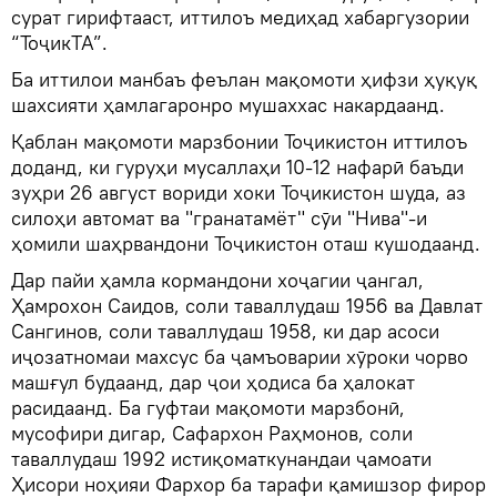
сурат гирифтааст, иттилоъ медиҳад хабаргузории
“ТоҷикТА”.
Ба иттилои манбаъ феълан мақомоти ҳифзи ҳуқуқ
шахсияти ҳамлагаронро мушаххас накардаанд.
Қаблан мақомоти марзбонии Тоҷикистон иттилоъ
доданд, ки гуруҳи мусаллаҳи 10-12 нафарӣ баъди
зуҳри 26 август вориди хоки Тоҷикистон шуда, аз
силоҳи автомат ва "гранатамёт" сӯи "Нива"-и
ҳомили шаҳрвандони Тоҷикистон оташ кушодаанд.
Дар пайи ҳамла кормандони хоҷагии ҷангал,
Ҳамрохон Саидов, соли таваллудаш 1956 ва Давлат
Сангинов, соли таваллудаш 1958, ки дар асоси
иҷозатномаи махсус ба ҷамъоварии хӯроки чорво
машғул будаанд, дар ҷои ҳодиса ба ҳалокат
расидаанд. Ба гуфтаи мақомоти марзбонӣ,
мусофири дигар, Сафархон Раҳмонов, соли
таваллудаш 1992 истиқоматкунандаи ҷамоати
Ҳисори ноҳияи Фархор ба тарафи қамишзор фирор