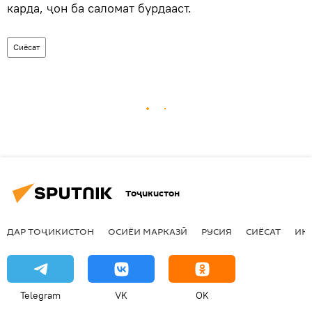
карда, ҷон ба саломат бурдааст.
Сиёсат
Тоҷикистон
ДАР ТОҶИКИСТОН
ОСИЁИ МАРКАЗӢ
РУСИЯ
СИЁСАТ
ИҚ
Telegram
VK
OK