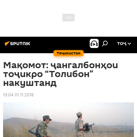
ТОҶ
Тоҷикистон
Мақомот: ҷангалбонҳои
тоҷикро “Толибон”
накуштанд
13:04 01.11.2018