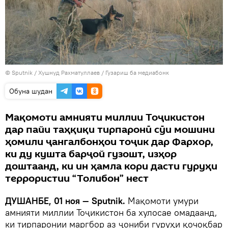
©
Sputnik
/ Хушнуд Рахматуллаев
/
Гузариш ба медиабонк
Обуна шудан
Мақомоти амнияти миллии Тоҷикистон
дар пайи таҳқиқи тирпаронӣ сӯи мошини
ҳомили ҷангалбонҳои тоҷик дар Фархор,
ки ду кушта барҷой гузошт, изҳор
доштаанд, ки ин ҳамла кори дасти гуруҳи
террористии “Толибон” нест
ДУШАНБЕ, 01 ноя — Sputnik.
Мақомоти умури
амнияти миллии Тоҷикистон ба хулосае омадаанд,
ки тирпаронии маргбор аз ҷониби гуруҳи қочоқбар