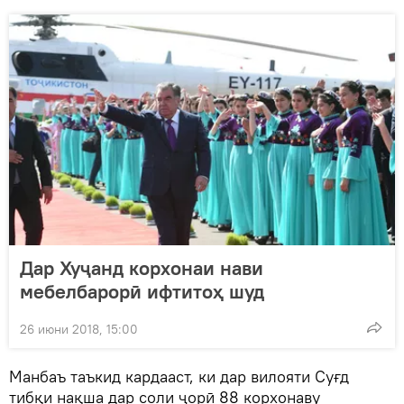
Дар Хуҷанд корхонаи нави
мебелбарорӣ ифтитоҳ шуд
26 июни 2018, 15:00
Манбаъ таъкид кардааст, ки дар вилояти Суғд
тибқи нақша дар соли ҷорӣ 88 корхонаву