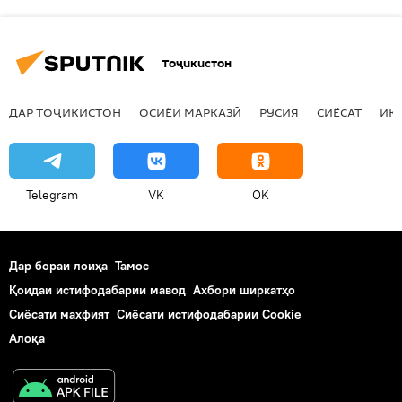
Тоҷикистон
ДАР ТОҶИКИСТОН
ОСИЁИ МАРКАЗӢ
РУСИЯ
СИЁСАТ
ИҚ
Telegram
VK
OK
Дар бораи лоиҳа
Тамос
Қоидаи истифодабарии мавод
Ахбори ширкатҳо
Сиёсати махфият
Сиёсати истифодабарии Cookie
Алоқа