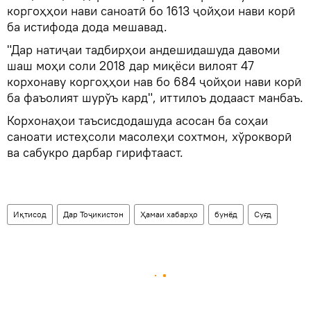
коргоҳҳои нави саноатӣ бо 1613 ҷойҳои нави корӣ
ба истифода дода мешавад.
"Дар натиҷаи тадбирҳои андешидашуда давоми
шаш моҳи соли 2018 дар миқёси вилоят 47
корхонаву коргоҳҳои нав бо 684 ҷойҳои нави корӣ
ба фаъолият шурўъ кард", иттилоъ додааст манбаъ.
Корхонаҳои таъсисдодашуда асосан ба соҳаи
саноати истеҳсоли масолеҳи сохтмон, хўрокворӣ
ва сабукро дарбар гирифтааст.
Иқтисод
Дар Тоҷикистон
Ҳамаи хабарҳо
бунёд
Суғд