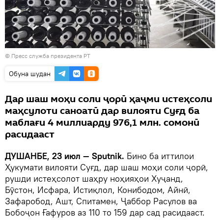
©
Пресс служба президента РТ
Обуна шудан
Дар шаш моҳи соли ҷорӣ ҳаҷми истеҳсоли
маҳсулоти саноатӣ дар вилояти Суғд ба
маблағи 4 миллиарду 976,1 млн. сомонӣ
расидааст
ДУШАНБЕ, 23 июл — Sputnik.
Бино ба иттилои
Ҳукумати вилояти Суғд, дар шаш моҳи соли ҷорӣ,
рушди истеҳсолот шаҳру ноҳияҳои Хуҷанд,
Бӯстон, Исфара, Истиқлол, Конибодом, Айнӣ,
Зафаробод, Ашт, Спитамен, Ҷаббор Расулов ва
Бобоҷон Ғафуров аз 110 то 159 дар сад расидааст.