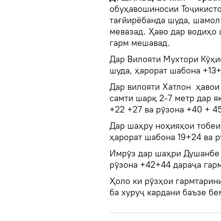
обуҳавошиносии Тоҷикисто
тағйирёбанда шуда, шамол 
мевазад. Ҳаво дар водиҳо
гарм мешавад.
Дар Вилояти Мухтори Кӯҳи
шуда, ҳарорат шабона +13+
Дар вилояти Хатлон ҳавои
самти шарқ 2-7 метр дар я
+22 +27 ва рӯзона +40 + 4
Дар шаҳру ноҳияҳои тобеи
ҳарорат шабона 19+24 ва 
Имрӯз дар шаҳри Душанбе 
рӯзона +42+44 дараҷа гар
Ҳоло ки рӯзҳои гармтарини
ба хуруҷ кардани баъзе б