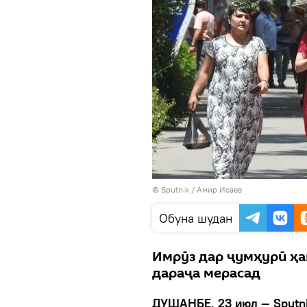
©
Sputnik
/ Амир Исаев
Обуна шудан
Имрӯз дар ҷумҳурӣ ҳав
дараҷа мерасад
ДУШАНБЕ, 23 июл — Sputni