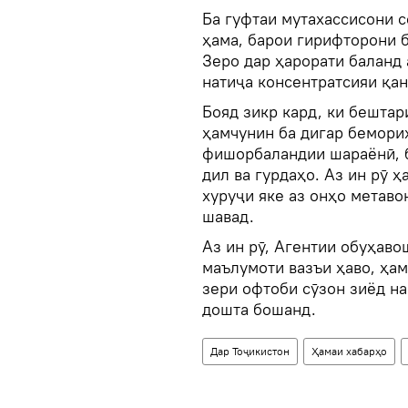
Ба гуфтаи мутахассисони с
ҳама, барои гирифторони 
Зеро дар ҳарорати баланд 
натиҷа консентратсияи қа
Бояд зикр кард, ки бешта
ҳамчунин ба дигар бемори
фишорбаландии шараёнӣ, 
дил ва гурдаҳо. Аз ин рӯ 
хуруҷи яке аз онҳо метаво
шавад.
Аз ин рӯ, Агентии обуҳав
маълумоти вазъи ҳаво, ҳа
зери офтоби сӯзон зиёд на
дошта бошанд.
Дар Тоҷикистон
Ҳамаи хабарҳо