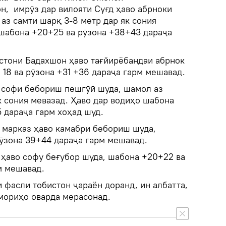
н, имрӯз дар вилояти Суғд ҳаво абрноки
аз самти шарқ 3-8 метр дар як сония
 шабона +20+25 ва рӯзона +38+43 дараҷа
стони Бадахшон ҳаво тағйирёбандаи абрнок
 18 ва рӯзона +31 +36 дараҷа гарм мешавад.
 софи бебориш пешгӯӣ шуда, шамол аз
к сония мевазад. Ҳаво дар водиҳо шабона
5 дараҷа гарм хоҳад шуд.
 марказ ҳаво камабри бебориш шуда,
рӯзона 39+44 дараҷа гарм мешавад.
ҳаво софу беғубор шуда, шабона +20+22 ва
м мешавад.
 фасли тобистон ҷараён доранд, ин албатта,
емориҳо оварда мерасонад.