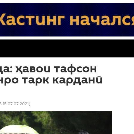
ҷа: ҳавои тафсон
нро тарк карданӣ
8:15 07.07.2021
)