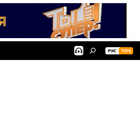
РУС
ТОҶ