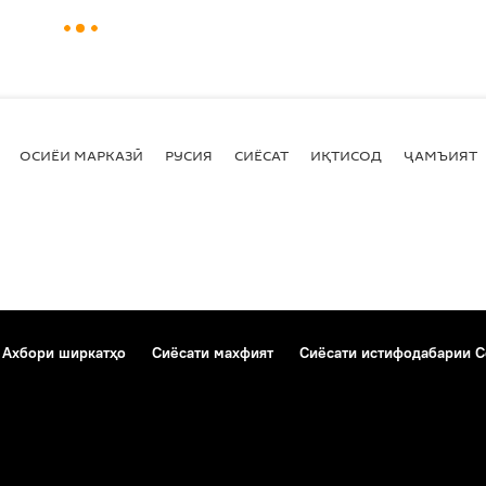
ОСИЁИ МАРКАЗӢ
РУСИЯ
СИЁСАТ
ИҚТИСОД
ҶАМЪИЯТ
Ахбори ширкатҳо
Сиёсати махфият
Сиёсати истифодабарии C