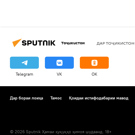
Тоҷикистон
ДАР ТОҶИКИСТОН
Telegram
VK
OK
Дар бораи лоиҳа
Тамос
Қоидаи истифодабарии мавод
© 2026 Sputnik Ҳамаи ҳуқуқҳо ҳимоя шудаанд. 18+