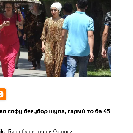
о софу беғубор шуда, гармӣ то ба 45
k.
Бино бар иттилои Ожонси