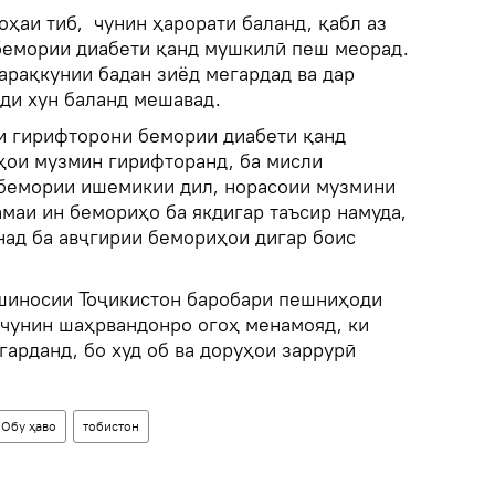
оҳаи тиб, чунин ҳарорати баланд, қабл аз
бемории диабети қанд мушкилӣ пеш меорад.
арақкунии бадан зиёд мегардад ва дар
нди хун баланд мешавад.
ри гирифторони бемории диабети қанд
ҳои музмин гирифторанд, ба мисли
бемории ишемикии дил, норасоии музмини
ҳамаи ин бемориҳо ба якдигар таъсир намуда,
над ба авҷгирии бемориҳои дигар боис
ошиносии Тоҷикистон баробари пешниҳоди
мчунин шаҳрвандонро огоҳ менамояд, ки
гарданд, бо худ об ва доруҳои заррурӣ
Обу ҳаво
тобистон