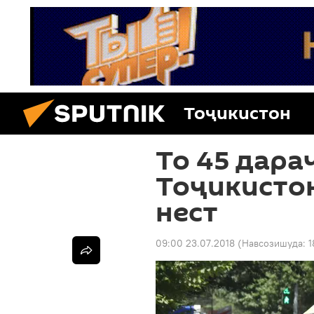
Тоҷикистон
То 45 дара
Тоҷикисто
нест
09:00 23.07.2018
(Навсозишуда:
1