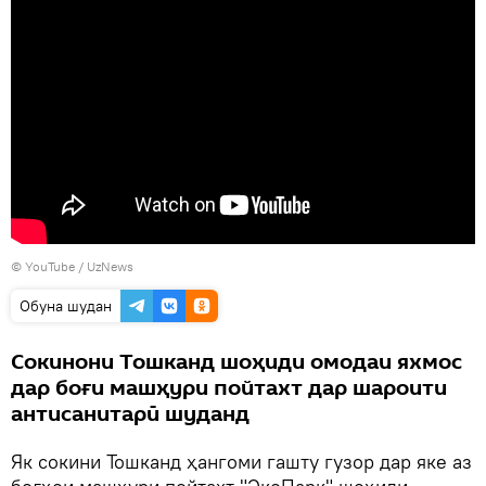
©
YouTube / UzNews
Обуна шудан
Сокинони Тошканд шоҳиди омодаи яхмос
дар боғи машҳури пойтахт дар шароити
антисанитарӣ шуданд
Як сокини Тошканд ҳангоми гашту гузор дар яке аз