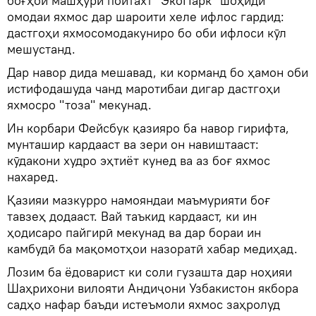
боғҳои машҳури пойтахт "ЭкоПарк" шоҳиди
омодаи яхмос дар шароити хеле ифлос гардид:
дастгоҳи яхмосомодакуниро бо оби ифлоси кӯл
мешустанд.
Дар навор дида мешавад, ки корманд бо ҳамон оби
истифодашуда чанд маротибаи дигар дастгоҳи
яхмосро "тоза" мекунад.
Ин корбари Фейсбук қазияро ба навор гирифта,
мунташир кардааст ва зери он навиштааст:
кӯдакони худро эҳтиёт кунед ва аз боғ яхмос
нахаред.
Қазияи мазкурро намояндаи маъмурияти боғ
тавзеҳ додааст. Вай таъкид кардааст, ки ин
ҳодисаро пайгирӣ мекунад ва дар бораи ин
камбудӣ ба мақомотҳои назоратӣ хабар медиҳад.
Лозим ба ёдоварист ки соли гузашта дар ноҳияи
Шаҳрихони вилояти Андиҷони Узбакистон якбора
садҳо нафар баъди истеъмоли яхмос заҳролуд