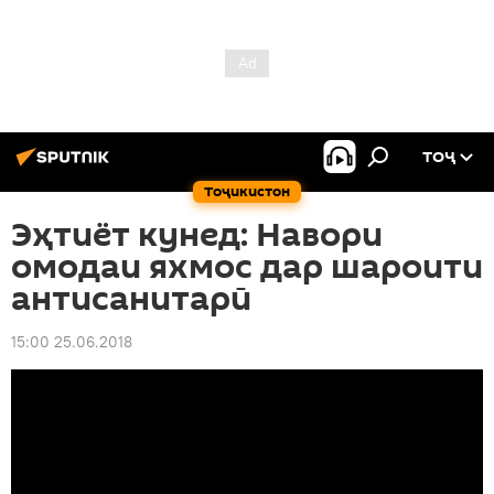
ТОҶ
Тоҷикистон
Эҳтиёт кунед: Навори
омодаи яхмос дар шароити
антисанитарӣ
15:00 25.06.2018