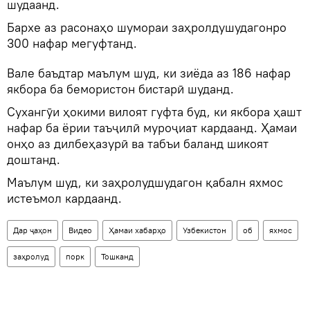
шудаанд.
Бархе аз расонаҳо шумораи заҳролдушудагонро
300 нафар мегуфтанд.
Вале баъдтар маълум шуд, ки зиёда аз 186 нафар
якбора ба бемористон бистарӣ шуданд.
Сухангӯи ҳокими вилоят гуфта буд, ки якбора ҳашт
нафар ба ёрии таъҷилӣ муроҷиат кардаанд. Ҳамаи
онҳо аз дилбеҳазурӣ ва табъи баланд шикоят
доштанд.
Маълум шуд, ки заҳролудшудагон қабалн яхмос
истеъмол кардаанд.
Дар ҷаҳон
Видео
Ҳамаи хабарҳо
Узбекистон
об
яхмос
заҳролуд
порк
Тошканд