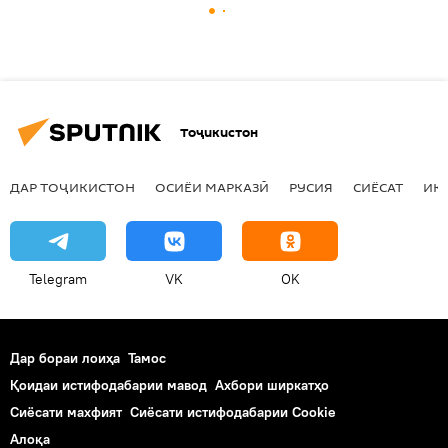
Тоҷикистон
ДАР ТОҶИКИСТОН
ОСИЁИ МАРКАЗӢ
РУСИЯ
СИЁСАТ
ИҚ
Telegram
VK
OK
Дар бораи лоиҳа
Тамос
Қоидаи истифодабарии мавод
Ахбори ширкатҳо
Сиёсати махфият
Сиёсати истифодабарии Cookie
Алоқа