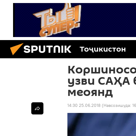
Тоҷикистон
Коршиносо
узви САҲА 
меоянд
14:30 25.06.2018
(Навсозишуда:
1