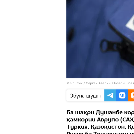
©
Sputnik
/ Сергей Аверин
/
Гузариш ба
Обуна шудан
Ба шаҳри Душанбе ко
ҳамкории Аврупо (САҲА
Туркия, Қазоқистон, Қ