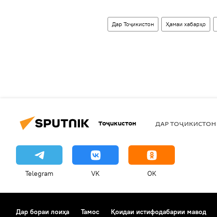
Дар Тоҷикистон
Ҳамаи хабарҳо
Тоҷикистон
ДАР ТОҶИКИСТОН
Telegram
VK
OK
Дар бораи лоиҳа
Тамос
Қоидаи истифодабарии мавод