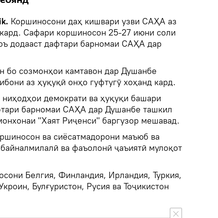
меоянд
k.
Коршиносони даҳ кишвари узви САҲА аз
 кард. Сафари коршиносон 25-27 июни соли
лоъ додааст дафтари барномаи САҲА дар
н бо созмонҳои камтавон дар Душанбе
ибони аз ҳуқуқӣ онҳо гуфтугӯ хоҳанд кард.
 ниҳодҳои демократи ва ҳуқуқи башари
фтари барномаи САҲА дар Душанбе ташкил
монхонаи "Хаят Риҷенси" баргузор мешавад.
ршиносон ва сиёсатмадорони маъюб ва
байналмилалӣ ва фаъолонӣ ҷаъиятӣ мулоқот
сони Белгия, Финландия, Ирландия, Туркия,
Укроин, Булғуристон, Русия ва Тоҷикистон