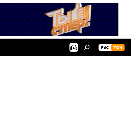
РУС
ТОҶ