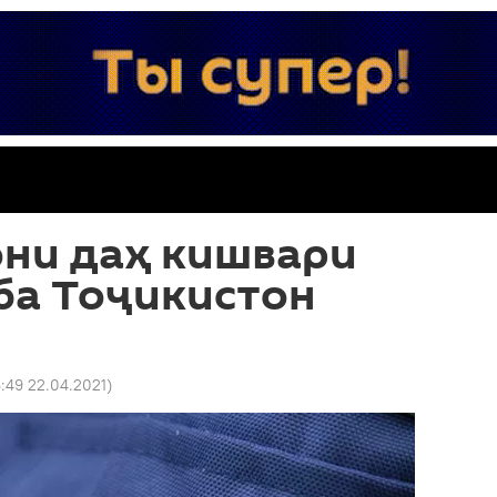
ни даҳ кишвари
ба Тоҷикистон
6:49 22.04.2021
)