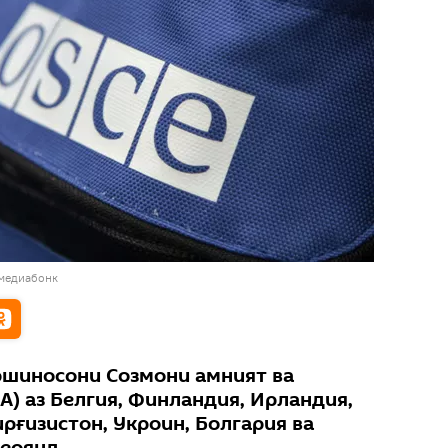
 медиабонк
ршиносони Созмони амният ва
) аз Белгия, Финландия, Ирландия,
ирғизистон, Укроин, Болгария ва