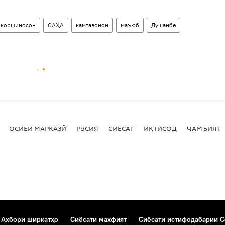
коршиносон
САҲА
камтавонон
маъюб
Душанбе
ОСИЁИ МАРКАЗӢ
РУСИЯ
СИЁСАТ
ИҚТИСОД
ҶАМЪИЯТ
Ахбори ширкатҳо
Сиёсати махфият
Сиёсати истифодабарии C