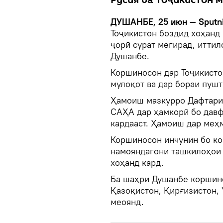
Русия ба Тоҷикистон 
ДУШАНБЕ, 25 июн — Sputni
Тоҷикистон боздид хоҳанд
ҷорӣ сурат мегирад, итти
Душанбе.
Коршиносон дар Тоҷикисто
мулоқот ва дар бораи пушт
Ҳамоиш мазкурро Дафтари
САҲА дар ҳамкорӣ бо дав
кардааст. Ҳамоиш дар меҳ
Коршиносон инчунин бо ко
намояндагони ташкилоҳои 
хоҳанд кард.
Ба шаҳри Душанбе коршино
Қазоқистон, Қирғизистон, 
меоянд.