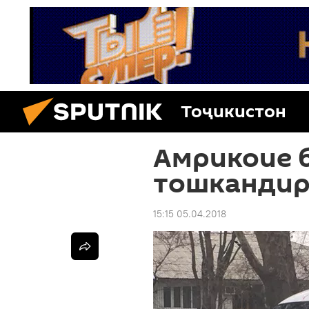
Тоҷикистон
Амрикоие 
тошкандир
15:15 05.04.2018