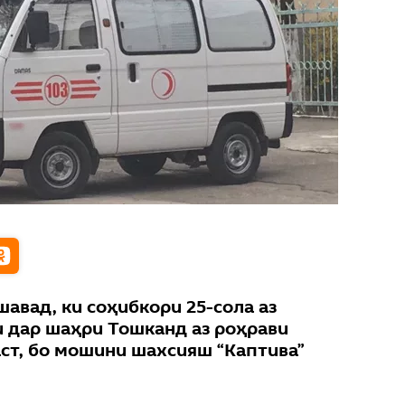
авад, ки соҳибкори 25-сола аз
и дар шаҳри Тошканд аз роҳрави
ст, бо мошини шахсияш “Каптива”