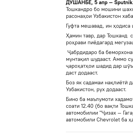
ДУШАНБЕ, 5 апр — Sputnik
Тошкандро бо мошини шахс
расонаҳои Узбакистон хаб
Гуфта мешавад, ин ҳодиса 
Ҳамин тавр, дар Тошканд с
роҳрави пиёдагард мегуза
Ҷабрдидаро ба беморхонаи
мунтақил шудааст. Аммо су
ҷароҳатҳои шадид дар шӯъб
даст додааст.
Боз як садамаи нақлиётӣ д
Узбакистон, рух додааст.
Бино ба маълумоти хадамо
соати 12.40 (бо вақти Тош
автомобилии "Ҷизах — Гага
автомобили Chevrolet ба ҳ