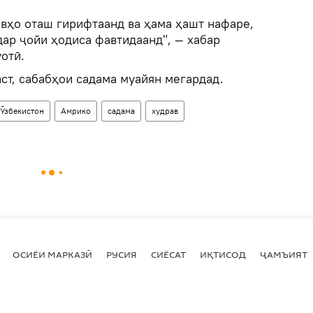
авҳо оташ гирифтаанд ва ҳама ҳашт нафаре,
дар ҷойи ҳодиса фавтидаанд", — хабар
отӣ.
ст, сабабҳои садама муайян мегардад.
Ӯзбекистон
Амрико
садама
худрав
ОСИЁИ МАРКАЗӢ
РУСИЯ
СИЁСАТ
ИҚТИСОД
ҶАМЪИЯТ