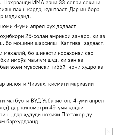
.
Шаҳрванди ИМА зани 33-солаи сокини
ияш пахш карда, куштааст. Дар ин бора
ар медиҳанд.
шоми 4-уми апрел рух додааст.
оҳибкори 25-солаи амрикоӣ занеро, ки аз
ш, бо мошини шахсияш "Каптива" задааст.
 маҳаллӣ, бо шикасти косахонаи сар
бҳи имрӯз маълум шуд, ки зан аз
аи эҳёи муассисаи тиббӣ, ҷони худро аз
ар вилояти Ҷиззах, қисмати марказии
ти матбуоти ВУД Узбакистон, 4-уми апрел
канд) дар километри 49-уми ҷодаи
рин", дар ҳудуди ноҳияи Пахтакор ду
ам бархурдаанд.