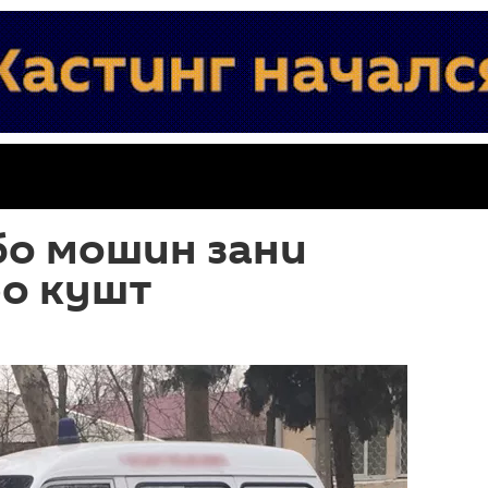
бо мошин зани
о кушт