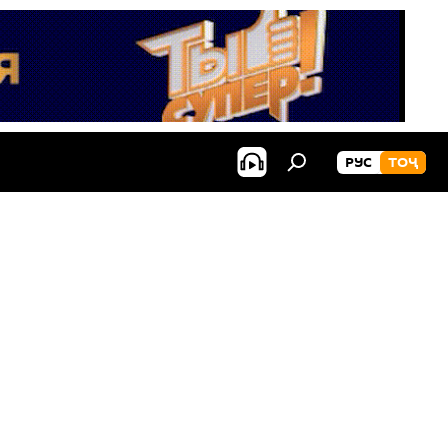
РУС
ТОҶ