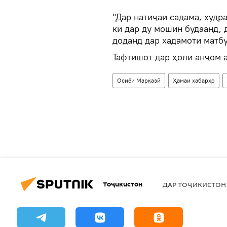
"Дар натиҷаи садама, худр
ки дар ду мошин будаанд, 
доданд дар хадамоти матбу
Тафтишот дар ҳоли анҷом а
Осиёи Марказӣ
Ҳамаи хабарҳо
Тоҷикистон
ДАР ТОҶИКИСТОН