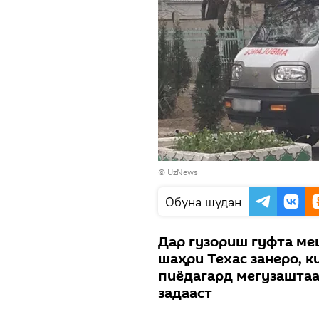
©
UzNews
Обуна шудан
Дар гузориш гуфта меш
шаҳри Техас занеро, к
пиёдагард мегузаштаа
задааст