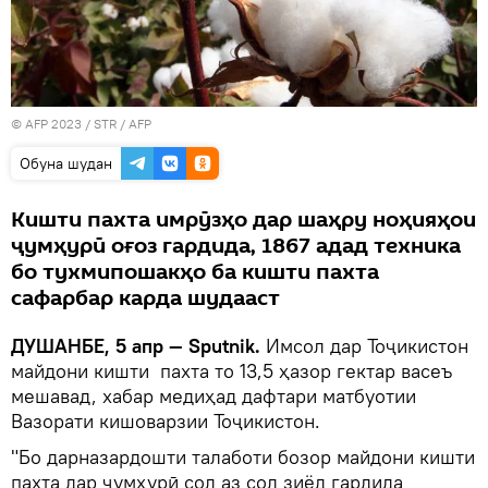
© AFP 2023 / STR / AFP
Обуна шудан
Кишти пахта имрӯзҳо дар шаҳру ноҳияҳои
ҷумҳурӣ оғоз гардида, 1867 адад техника
бо тухмипошакҳо ба кишти пахта
сафарбар карда шудааст
ДУШАНБЕ, 5 апр — Sputnik.
Имсол дар Тоҷикистон
майдони кишти пахта то 13,5 ҳазор гектар васеъ
мешавад, хабар медиҳад дафтари матбуотии
Вазорати кишоварзии Тоҷикистон.
"Бо дарназардошти талаботи бозор майдони кишти
пахта дар ҷумҳурӣ сол аз сол зиёд гардида