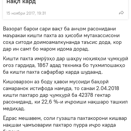
нақл кард
15 ноябри 2017, 19:31
Вазорат барои сари вақт ба анҷом расонидани
маъракаи кишти пахта аз ҳисоби мутахассисони
соҳа ситоди доимоамалкунанда таъсис дода, кор
дар ин самт бо маром идома дорад.
Кишти пахта имрӯзҳо дар шаҳру ноҳияҳои ҷумҳурӣ
оғоз гардида, 1867 адад техника бо тухмипошакҳо
ба кишти пахта сафарбар карда шудаанд.
Кишоварзон аз боду ҳавои мусоиди баҳорӣ
самаранок истифода намуда, то санаи 2.04.2018
кишти пахтаро дар ҷумҳурӣ ба 42378 гектар
расониданд, ки 22,6 %-и иҷроиши нақшаро ташкил
медиҳад.
Ёдрас мешавем, соли гузашта пахтакорони кишвар
нақшаи ҷамъоварии пахтаро пурра иҷро карда