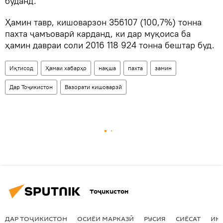
буданд.
Ҳамин тавр, кишоварзон 356107 (100,7%) тонна
пахта ҷамъоварӣ карданд, ки дар муқоиса ба
ҳамин давраи соли 2016 118 924 тонна бештар буд.
Иқтисод
Ҳамаи хабарҳо
нақша
пахта
замин
Дар Тоҷикистон
Вазорати кишоварзӣ
Тоҷикистон
ДАР ТОҶИКИСТОН
ОСИЁИ МАРКАЗӢ
РУСИЯ
СИЁСАТ
ИҚ