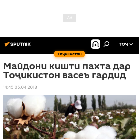
ТОҶ
Тоҷикистон
Майдони кишти пахта дар
Тоҷикистон васеъ гардид
14:45 05.04.2018