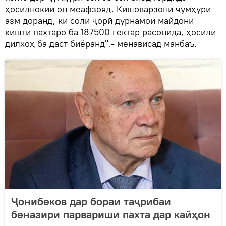
ҳосилнокии он меафзояд. Кишоварзони ҷумҳурӣ
азм доранд, ки соли ҷорӣ дурнамои майдони
кишти пахтаро ба 187500 гектар расонида, ҳосили
дилхоҳ ба даст биёранд",- менависад манбаъ.
Ҷонибеков дар бораи таҷрибаи
беназири парвариши пахта дар кайҳон