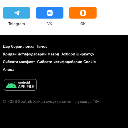
Telegram
VK
OK
Дар бораи лоиҳа
Тамос
Қоидаи истифодабарии мавод
Ахбори ширкатҳо
Сиёсати махфият
Сиёсати истифодабарии Cookie
Алоқа
© 2026 Sputnik Ҳамаи ҳуқуқҳо ҳимоя шудаанд. 18+