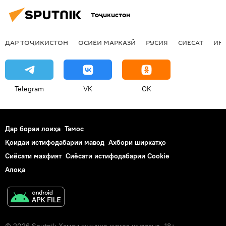
Тоҷикистон
ДАР ТОҶИКИСТОН
ОСИЁИ МАРКАЗӢ
РУСИЯ
СИЁСАТ
ИҚ
Telegram
VK
OK
Дар бораи лоиҳа
Тамос
Қоидаи истифодабарии мавод
Ахбори ширкатҳо
Сиёсати махфият
Сиёсати истифодабарии Cookie
Алоқа