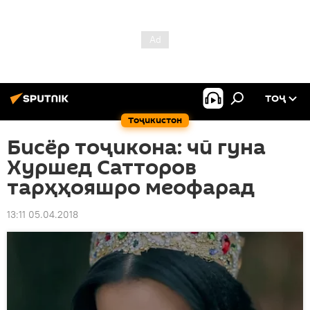
ТОҶ
Тоҷикистон
Бисёр тоҷикона: чӣ гуна
Хуршед Сатторов
тарҳҳояшро меофарад
13:11 05.04.2018