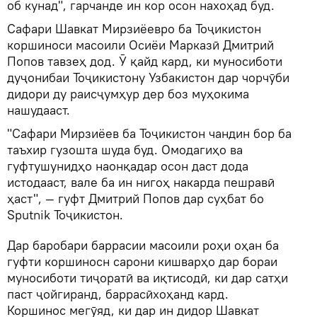
об кунад", гарчанде ин кор осон нахоҳад буд.
Сафари Шавкат Мирзиёевро ба Тоҷикистон
коршиноси масоили Осиёи Марказӣ Дмитрий
Попов тавзеҳ дод. Ӯ қайд кард, ки муносиботи
дуҷонибаи Тоҷикистону Узбакистон дар чорчӯби
дидори ду раисҷумҳур дер боз муҳокима
нашудааст.
"Сафари Мирзиёев ба Тоҷикистон чандин бор ба
таъхир гузошта шуда буд. Омодагиҳо ва
гуфтушунидҳо наонқадар осон даст дода
истодааст, вале ба ин нигоҳ накарда пешравӣ
ҳаст", — гуфт Дмитрий Попов дар суҳбат бо
Sputnik Тоҷикистон.
Дар баробари баррасии масоили роҳи оҳан ба
гуфти коршиносн сарони кишварҳо дар бораи
муносиботи тиҷоратӣ ва иқтисодӣ, ки дар сатҳи
паст ҷойгиранд, баррасӣхоҳанд кард.
Коршинос мегӯяд, ки дар ин дидор Шавкат