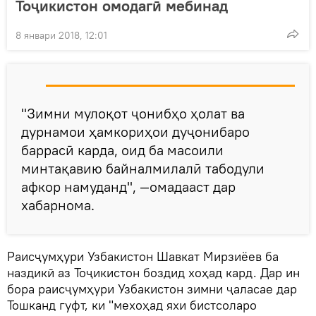
Тоҷикистон омодагӣ мебинад
8 январи 2018, 12:01
"Зимни мулоқот ҷонибҳо ҳолат ва
дурнамои ҳамкориҳои дуҷонибаро
баррасӣ карда, оид ба масоили
минтақавию байналмилалӣ табодули
афкор намуданд", —омадааст дар
хабарнома.
Раисҷумҳури Узбакистон Шавкат Мирзиёев ба
наздикӣ аз Тоҷикистон боздид хоҳад кард. Дар ин
бора раисҷумҳури Узбакистон зимни ҷаласае дар
Тошканд гуфт, ки "мехоҳад яхи бистсоларо