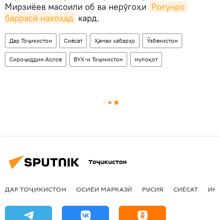
Мирзиёев масоили об ва нерӯгоҳи
Роғунро 
баррасӣ нахоҳад
кард.
Дар Тоҷикистон
Сиёсат
Ҳамаи хабарҳо
Ӯзбекистон
Сироҷиддин Аслов
ВУХ-и Тоҷикистон
мулоқот
Тоҷикистон
ДАР ТОҶИКИСТОН
ОСИЁИ МАРКАЗӢ
РУСИЯ
СИЁСАТ
ИҚ