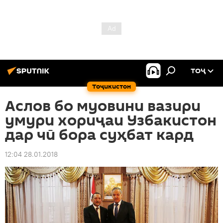
ТОҶ
Тоҷикистон
Аслов бо муовини вазири
умури хориҷаи Узбакистон
дар чӣ бора суҳбат кард
12:04 28.01.2018