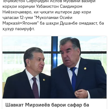
Тоҷикистон Сироҷидин Аслов муовини вазири
корҳои хориҷии Узбакистон Саидикром
Ниёзхоҷаевро, ки ҷиҳати иштирок дар кори
ҷаласаи 12-уми "Муколамаи Осиёи
Марказӣ+Япония" ба шаҳри Душанбе омадааст, ба
ҳузур пазируфт.
Шавкат Мирзиеёв барои сафар ба