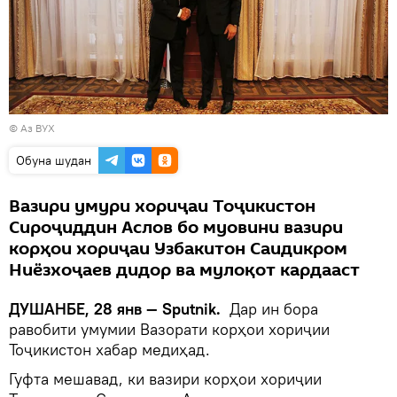
© Аз ВУХ
Обуна шудан
Вазири умури хориҷаи Тоҷикистон
Сироҷиддин Аслов бо муовини вазири
корҳои хориҷаи Узбакитон Саидикром
Ниёзхоҷаев дидор ва мулоқот кардааст
ДУШАНБЕ, 28 янв — Sputnik.
Дар ин бора
равобити умумии Вазорати корҳои хориҷии
Тоҷикистон хабар медиҳад.
Гуфта мешавад, ки вазири корҳои хориҷии